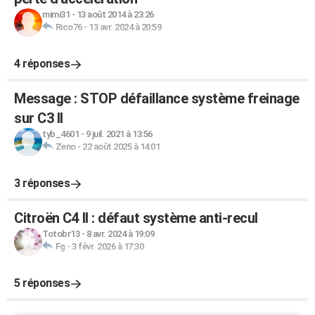
mimi31
-
13 août 2014 à 23:26
Rico76
-
13 avr. 2024 à 20:59
4 réponses
Message : STOP défaillance système freinage
sur C3 II
tyb_4601
-
9 juil. 2021 à 13:56
Zeno
-
22 août 2025 à 14:01
3 réponses
Citroën C4 II : défaut système anti-recul
Totobr13
-
8 avr. 2024 à 19:09
Fg
-
3 févr. 2026 à 17:30
5 réponses