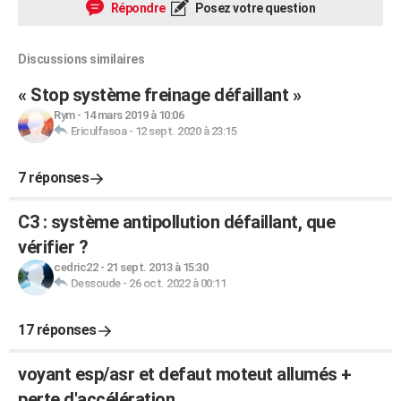
Répondre
Posez votre question
Discussions similaires
« Stop système freinage défaillant »
Rym
-
14 mars 2019 à 10:06
Ericulfasoa
-
12 sept. 2020 à 23:15
7 réponses
C3 : système antipollution défaillant, que
vérifier ?
cedric22
-
21 sept. 2013 à 15:30
Dessoude
-
26 oct. 2022 à 00:11
17 réponses
voyant esp/asr et defaut moteut allumés +
perte d'accélération