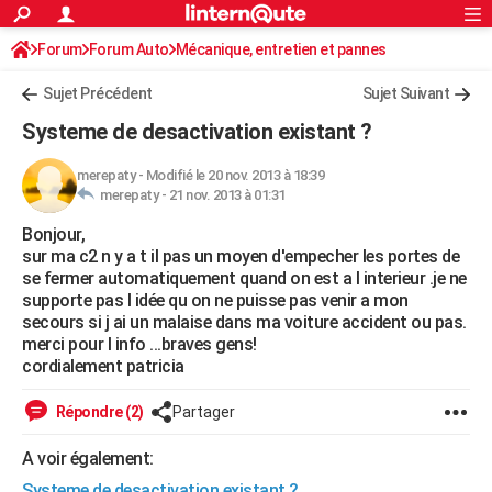
ACTUALITÉS
Forum
Forum Auto
Mécanique, entretien et pannes
Connexion
S'inscrire
Rechercher
Société
Education
Villes
Politique
Faits Divers
Monde
+
SPORT
Sujet Précédent
Sujet Suivant
Football
Cyclisme
Forum
Coupe du monde 2026
Tennis
Rugby
CULTURE
Systeme de desactivation existant ?
TNT
Cinéma
Musique
Programme TV
Streaming
Sorties cinéma
+
FINANCE
merepaty
-
Modifié le 20 nov. 2013 à 18:39
merepaty -
21 nov. 2013 à 01:31
Impôts
Immobilier
Banque
Crédit
Retraite
Epargne
Risques naturels par ville
Assurance
AUTO
Bonjour,
Réserver un essai
Berlines
Forum auto
Essais
Citadines
SUV
+
HIGH-TECH
sur ma c2 n y a t il pas un moyen d'empecher les portes de
se fermer automatiquement quand on est a l interieur .je ne
Meilleur smartphone
Ordinateurs
Guide high-tech
Mobiles
Internet
Jeux vidéo
+
BRICOLAGE
supporte pas l idée qu on ne puisse pas venir a mon
secours si j ai un malaise dans ma voiture accident ou pas.
Aménagement intérieur
Cuisine
Jardinage
+
Forum
Extérieur
Salle de bains
Rangement
WEEK-END
merci pour l info ...braves gens!
cordialement patricia
Escapades
Expositions
Week-end nature
Guides de France
Patrimoine
Musées
+
LIFESTYLE
Répondre (2)
Partager
Bien-être
Mode
+
Art de vivre
Loisirs
Modes de vie
SANTE
A voir également:
Guide de la santé
Médicaments
+
Alimentation
Maladies
Sommeil
VOYAGE
Systeme de desactivation existant ?