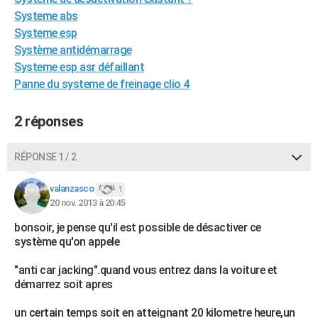
City break
Voyage de noces
Climat
Destinations
Voyage nature
Forum
+
Systeme abs
PHOTO
Systeme esp
GUIDES D'ACHAT
Système antidémarrage
Systeme esp asr défaillant
BONS PLANS
Panne du systeme de freinage clio 4
CARTE DE VOEUX
2 réponses
Carte Bonne année
Carte Pâques
Carte de Noël
Carte Saint-Valentin
Carte d'anniversaire
DICTIONNAIRE
RÉPONSE 1 / 2
Biographies
Expressions
Dictionnaire
Citations
Proverbes
PROGRAMME TV
valanzasco
COPAINS D'AVANT
1
20 nov. 2013 à 20:45
Se connecter
Collèges
Universités
Service militaire
S'inscrire
Lycées
Primaires
Entreprises
Avis de recherche
AVIS DE DÉCÈS
bonsoir, je pense qu'il est possible de désactiver ce
système qu'on appele
FORUM
"anti car jacking".quand vous entrez dans la voiture et
Lifestyle
Sport
Television
Cinema
Bricolage
Culture
Auto
Voyage
démarrez soit apres
un certain temps soit en atteignant 20 kilometre heure,un