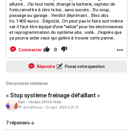
allumé... J'ai tout testé, changé la batterie, capteur de
frein,remettre à zéro le bsi...sans succès... Du coup,
passage au garage... Verdict déprimant... Bloc abs
hs..1400 euros... Dégoûté...On peut pas le faire soit même
car il faut être équipé d'une "valise" pour les electrovannes
et reprogrammation du système abs...voilà.. J'espère que
ça pourra aider ceux qui galère à trouver cette panne..
0
Commenter
Répondre
Posez votre question
Discussions similaires
« Stop système freinage défaillant »
Rym
-
14 mars 2019 à 10:06
Ericulfasoa
-
12 sept. 2020 à 23:15
7 réponses