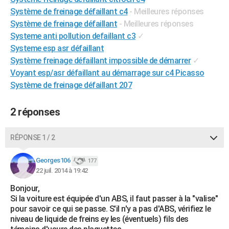
City break
Voyage de noces
Climat
Destinations
Voyage nature
Forum
+
Système de freinage défaillant c4
- Meilleures réponses
PHOTO
Système de freinage défaillant
- Meilleures réponses
GUIDES D'ACHAT
Systeme anti pollution defaillant c3
✓
Systeme esp asr défaillant
BONS PLANS
Système freinage défaillant impossible de démarrer
✓
Voyant esp/asr défaillant au démarrage sur c4 Picasso
CARTE DE VOEUX
Système de freinage défaillant 207
Carte Bonne année
Carte Pâques
Carte de Noël
Carte Saint-Valentin
Carte d'anniversaire
DICTIONNAIRE
2 réponses
Biographies
Expressions
Dictionnaire
Citations
Proverbes
PROGRAMME TV
COPAINS D'AVANT
RÉPONSE 1 / 2
Se connecter
Collèges
Universités
Service militaire
S'inscrire
Lycées
Primaires
Entreprises
Avis de recherche
AVIS DE DÉCÈS
Georges106
177
22 juil. 2014 à 19:42
FORUM
Bonjour,
Lifestyle
Sport
Television
Cinema
Bricolage
Culture
Auto
Voyage
Si la voiture est équipée d'un ABS, il faut passer à la "valise"
pour savoir ce qui se passe. S'il n'y a pas d'ABS, vérifiez le
niveau de liquide de freins ey les (éventuels) fils des