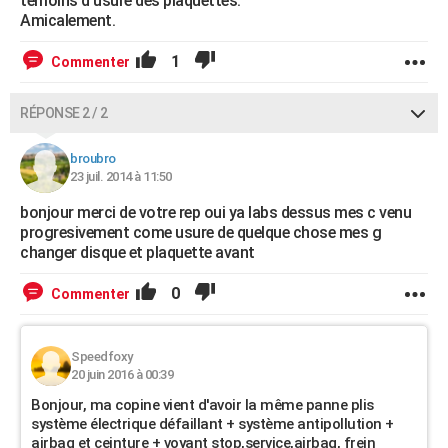
témoins d'usure des plaquettes.
Amicalement.
1
Commenter
RÉPONSE 2 / 2
broubro
23 juil. 2014 à 11:50
bonjour merci de votre rep oui ya labs dessus mes c venu
progresivement come usure de quelque chose mes g
changer disque et plaquette avant
0
Commenter
Speedfoxy
20 juin 2016 à 00:39
Bonjour, ma copine vient d'avoir la même panne plis
système électrique défaillant + système antipollution +
airbag et ceinture + voyant stop,service,airbag, frein