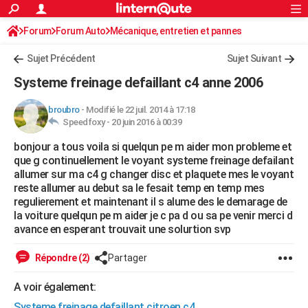
ACTUALITÉS
Forum
Forum Auto
Mécanique, entretien et pannes
Connexion
S'inscrire
Rechercher
Société
Education
Villes
Politique
Faits Divers
Monde
+
SPORT
Sujet Précédent
Sujet Suivant
Football
Cyclisme
Forum
Coupe du monde 2026
Tennis
Rugby
CULTURE
Systeme freinage defaillant c4 anne 2006
TNT
Cinéma
Musique
Programme TV
Streaming
Sorties cinéma
+
FINANCE
broubro
-
Modifié le 22 juil. 2014 à 17:18
Speedfoxy -
20 juin 2016 à 00:39
Impôts
Immobilier
Banque
Crédit
Retraite
Epargne
Risques naturels par ville
Assurance
AUTO
bonjour a tous voila si quelqun pe m aider mon probleme et
Réserver un essai
Berlines
Forum auto
Essais
Citadines
SUV
+
HIGH-TECH
que g continuellement le voyant systeme freinage defailant
allumer sur ma c4 g changer disc et plaquete mes le voyant
Meilleur smartphone
Ordinateurs
Guide high-tech
Mobiles
Internet
Jeux vidéo
+
BRICOLAGE
reste allumer au debut sa le fesait temp en temp mes
regulierement et maintenant il s alume des le demarage de
Aménagement intérieur
Cuisine
Jardinage
+
Forum
Extérieur
Salle de bains
Rangement
WEEK-END
la voiture quelqun pe m aider je c pa d ou sa pe venir merci d
avance en esperant trouvait une solurtion svp
Escapades
Expositions
Week-end nature
Guides de France
Patrimoine
Musées
+
LIFESTYLE
Répondre (2)
Partager
Bien-être
Mode
+
Art de vivre
Loisirs
Modes de vie
SANTE
A voir également:
Guide de la santé
Médicaments
+
Alimentation
Maladies
Sommeil
VOYAGE
Systeme freinage defaillant citroen c4