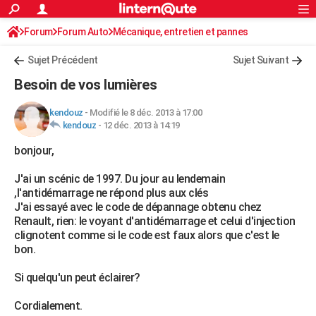
ACTUALITÉS
Forum
Forum Auto
Mécanique, entretien et pannes
Connexion
S'inscrire
Rechercher
Société
Education
Villes
Politique
Faits Divers
Monde
+
SPORT
Sujet Précédent
Sujet Suivant
Football
Cyclisme
Forum
Coupe du monde 2026
Tennis
Rugby
CULTURE
Besoin de vos lumières
TNT
Cinéma
Musique
Programme TV
Streaming
Sorties cinéma
+
FINANCE
kendouz
-
Modifié le 8 déc. 2013 à 17:00
kendouz
-
12 déc. 2013 à 14:19
Impôts
Immobilier
Banque
Crédit
Retraite
Epargne
Risques naturels par ville
Assurance
AUTO
bonjour,
Réserver un essai
Berlines
Forum auto
Essais
Citadines
SUV
+
HIGH-TECH
J'ai un scénic de 1997. Du jour au lendemain
Meilleur smartphone
Ordinateurs
Guide high-tech
Mobiles
Internet
Jeux vidéo
+
BRICOLAGE
,l'antidémarrage ne répond plus aux clés
J'ai essayé avec le code de dépannage obtenu chez
Aménagement intérieur
Cuisine
Jardinage
+
Forum
Extérieur
Salle de bains
Rangement
WEEK-END
Renault, rien: le voyant d'antidémarrage et celui d'injection
clignotent comme si le code est faux alors que c'est le
Escapades
Expositions
Week-end nature
Guides de France
Patrimoine
Musées
+
LIFESTYLE
bon.
Bien-être
Mode
+
Art de vivre
Loisirs
Modes de vie
SANTE
Si quelqu'un peut éclairer?
Guide de la santé
Médicaments
+
Alimentation
Maladies
Sommeil
VOYAGE
Cordialement.