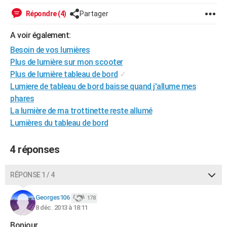
City break
Voyage de noces
Climat
Destinations
Voyage nature
Forum
+
PHOTO
Répondre (4)
Partager
GUIDES D'ACHAT
A voir également:
Besoin de vos lumières
BONS PLANS
Plus de lumière sur mon scooter
CARTE DE VOEUX
Plus de lumière tableau de bord
✓
Lumiere de tableau de bord baisse quand j'allume mes
Carte Bonne année
Carte Pâques
Carte de Noël
Carte Saint-Valentin
Carte d'anniversaire
DICTIONNAIRE
phares
La lumière de ma trottinette reste allumé
Biographies
Expressions
Dictionnaire
Citations
Proverbes
PROGRAMME TV
Lumières du tableau de bord
COPAINS D'AVANT
4 réponses
Se connecter
Collèges
Universités
Service militaire
S'inscrire
Lycées
Primaires
Entreprises
Avis de recherche
AVIS DE DÉCÈS
RÉPONSE 1 / 4
FORUM
Lifestyle
Sport
Television
Cinema
Bricolage
Culture
Auto
Voyage
Georges106
178
8 déc. 2013 à 18:11
Bonjour,