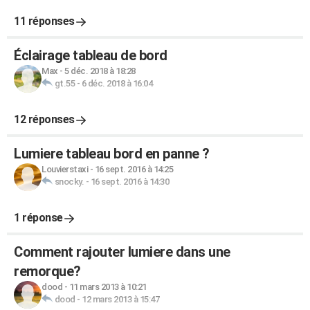
11 réponses
Éclairage tableau de bord
Max
-
5 déc. 2018 à 18:28
gt.55
-
6 déc. 2018 à 16:04
12 réponses
Lumiere tableau bord en panne ?
Louvierstaxi
-
16 sept. 2016 à 14:25
snocky.
-
16 sept. 2016 à 14:30
1 réponse
Comment rajouter lumiere dans une
remorque?
dood
-
11 mars 2013 à 10:21
dood
-
12 mars 2013 à 15:47