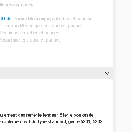
illeures réponses
4 hdi
-
Forum Mécanique, entretien et pannes
✓
-
Forum Mécanique, entretien et pannes
canique, entretien et pannes
écanique, entretien et pannes
seulement desserrer le tendeur, ôter le boulon de
. Le roulement est du type standard, genre 6201, 6202