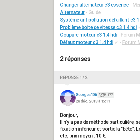
Changer alternateur c3 essence
- Me
Alternateur
- Guide
Système antipollution défaillant c3 1.
Problème boite de vitesse c3 1.4 hdi
Coupure moteur c3 1.4 hdi
-
Forum Mé
Défaut moteur c3 1.4 hdi
✓
-
Forum M
2 réponses
RÉPONSE 1 / 2
Georges106
177
28 déc. 2013 à 15:11
Bonjour,
Il n'y a pas de méthode particulière, 
fixation inférieur et sortie la "bête"
etc, prix moyen : 10 €.