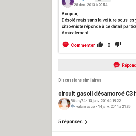
28 déc. 2013 à 20:54
Bonjour,
Désolé mais sans la voiture sous les 
citroeniste réponde à ce détail particu
Amicalement.
0
Commenter
Répond
Discussions similaires
circuit gasoil désamorcé C3 h
Ritchy74
-
13 janv. 2014 à 19:22
valanzasco
-
14 janv. 2014 à 21:35
5 réponses