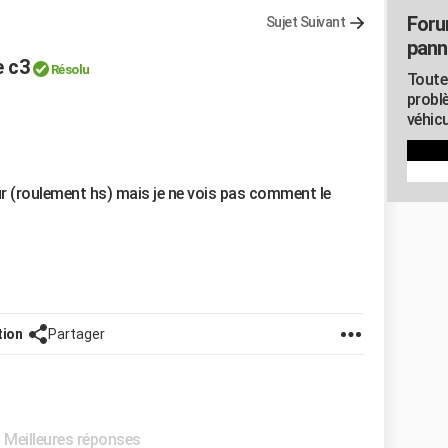
Foru
Sujet Suivant
pann
e c3
Résolu
Toute
probl
véhicu
r (roulement hs) mais je ne vois pas comment le
tion
Partager
- Meilleures réponses