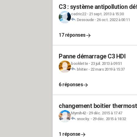
C3 : système antipollution défa
cedric22
-
21 sept. 2013 à 15:30
Dessoude
-
26 oct. 2022 à 00:11
17 réponses
Panne démarrage C3 HDI
booklette
-
23 juil. 2013 à 09:51
bhitier
-
22 mars 2019 à 15:37
6 réponses
changement boitier thermost
Mymih42
-
29 déc. 2015 à 17:47
snocky.
-
29 déc. 2015 à 18:32
1 réponse