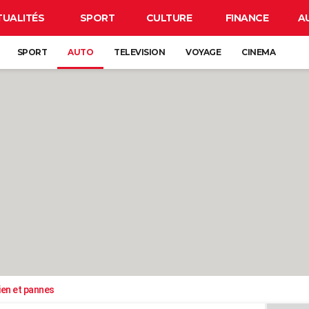
TUALITÉS
SPORT
CULTURE
FINANCE
A
SPORT
AUTO
TELEVISION
VOYAGE
CINEMA
ien et pannes