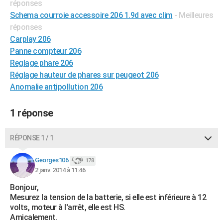
réponses
City break
Voyage de noces
Climat
Destinations
Voyage nature
Forum
+
PHOTO
Schema courroie accessoire 206 1.9d avec clim
- Meilleures
réponses
GUIDES D'ACHAT
Carplay 206
Panne compteur 206
BONS PLANS
Reglage phare 206
CARTE DE VOEUX
Réglage hauteur de phares sur peugeot 206
Anomalie antipollution 206
Carte Bonne année
Carte Pâques
Carte de Noël
Carte Saint-Valentin
Carte d'anniversaire
DICTIONNAIRE
Biographies
Expressions
Dictionnaire
Citations
Proverbes
1 réponse
PROGRAMME TV
COPAINS D'AVANT
RÉPONSE 1 / 1
Se connecter
Collèges
Universités
Service militaire
S'inscrire
Lycées
Primaires
Entreprises
Avis de recherche
AVIS DE DÉCÈS
Georges106
178
2 janv. 2014 à 11:46
FORUM
Bonjour,
Lifestyle
Sport
Television
Cinema
Bricolage
Culture
Auto
Voyage
Mesurez la tension de la batterie, si elle est inférieure à 12
volts, moteur à l'arrêt, elle est HS.
Amicalement.