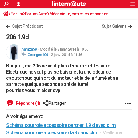
ACTUALITÉS
Forum
Forum Auto
Mécanique, entretien et pannes
Connexion
S'inscrire
Rechercher
Société
Education
Villes
Politique
Faits Divers
Monde
+
SPORT
Sujet Précédent
Sujet Suivant
Football
Cyclisme
Forum
Coupe du monde 2026
Tennis
Rugby
CULTURE
206 1.9d
TNT
Cinéma
Musique
Programme TV
Streaming
Sorties cinéma
+
FINANCE
hamza59
-
Modifié le 2 janv. 2014 à 10:56
Georges106
-
2 janv. 2014 à 11:46
Impôts
Immobilier
Banque
Crédit
Retraite
Epargne
Risques naturels par ville
Assurance
AUTO
Bonjour, ma 206 ne veut plus démarrer et les vitre
Réserver un essai
Berlines
Forum auto
Essais
Citadines
SUV
+
HIGH-TECH
Electrique ne veul plus se baiser et la une odeur de
caoutchouc qui sort du moteur et la de la fumé et sa
Meilleur smartphone
Ordinateurs
Guide high-tech
Mobiles
Internet
Jeux vidéo
+
BRICOLAGE
sarrette quelque seconde apré de fumé
pourriez vous m'aider svp
Aménagement intérieur
Cuisine
Jardinage
+
Forum
Extérieur
Salle de bains
Rangement
WEEK-END
Répondre (1)
Partager
Escapades
Expositions
Week-end nature
Guides de France
Patrimoine
Musées
+
LIFESTYLE
A voir également:
Bien-être
Mode
+
Art de vivre
Loisirs
Modes de vie
SANTE
Schéma courroie accessoire partner 1.9 d avec clim
Guide de la santé
Médicaments
+
Alimentation
Maladies
Sommeil
Schema courroie accessoire dw8 sans clim
- Meilleures
VOYAGE