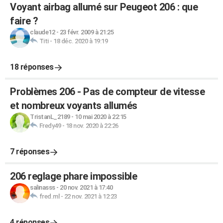
Voyant airbag allumé sur Peugeot 206 : que
faire ?
claude12
-
23 févr. 2009 à 21:25
Titi
-
18 déc. 2020 à 19:19
18 réponses
Problèmes 206 - Pas de compteur de vitesse
et nombreux voyants allumés
TristanL_2189
-
10 mai 2020 à 22:15
Fredy49
-
18 nov. 2020 à 22:26
7 réponses
206 reglage phare impossible
salinasss
-
20 nov. 2021 à 17:40
fred.ml
-
22 nov. 2021 à 12:23
4 réponses