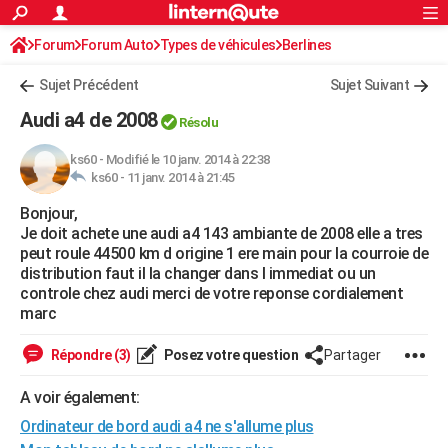
ACTUALITÉS
Forum
Forum Auto
Types de véhicules
Connexion
S'inscrire
Berlines
Rechercher
Société
Education
Villes
Politique
Faits Divers
Monde
+
SPORT
Sujet Précédent
Sujet Suivant
Football
Cyclisme
Forum
Coupe du monde 2026
Tennis
Rugby
CULTURE
Audi a4 de 2008
Résolu
TNT
Cinéma
Musique
Programme TV
Streaming
Sorties cinéma
+
FINANCE
ks60
-
Modifié le 10 janv. 2014 à 22:38
ks60 -
11 janv. 2014 à 21:45
Impôts
Immobilier
Banque
Crédit
Retraite
Epargne
Risques naturels par ville
Assurance
AUTO
Bonjour,
Réserver un essai
Berlines
Forum auto
Essais
Citadines
SUV
+
HIGH-TECH
Je doit achete une audi a4 143 ambiante de 2008 elle a tres
peut roule 44500 km d origine 1 ere main pour la courroie de
Meilleur smartphone
Ordinateurs
Guide high-tech
Mobiles
Internet
Jeux vidéo
+
BRICOLAGE
distribution faut il la changer dans l immediat ou un
controle chez audi merci de votre reponse cordialement
Aménagement intérieur
Cuisine
Jardinage
+
Forum
Extérieur
Salle de bains
Rangement
WEEK-END
marc
Escapades
Expositions
Week-end nature
Guides de France
Patrimoine
Musées
+
LIFESTYLE
Répondre (3)
Posez votre question
Partager
Bien-être
Mode
+
Art de vivre
Loisirs
Modes de vie
SANTE
A voir également:
Ordinateur de bord audi a4 ne s'allume plus
Guide de la santé
Médicaments
+
Alimentation
Maladies
Sommeil
VOYAGE