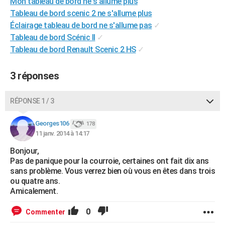
Mon tableau de bord ne s'allume plus
City break
Voyage de noces
Climat
Destinations
Voyage nature
Forum
+
PHOTO
Tableau de bord scenic 2 ne s'allume plus
Éclairage tableau de bord ne s'allume pas
✓
GUIDES D'ACHAT
Tableau de bord Scénic II
✓
Tableau de bord Renault Scenic 2 HS
✓
BONS PLANS
CARTE DE VOEUX
3 réponses
Carte Bonne année
Carte Pâques
Carte de Noël
Carte Saint-Valentin
Carte d'anniversaire
DICTIONNAIRE
RÉPONSE 1 / 3
Biographies
Expressions
Dictionnaire
Citations
Proverbes
PROGRAMME TV
Georges106
178
11 janv. 2014 à 14:17
COPAINS D'AVANT
Bonjour,
Se connecter
Collèges
Universités
Service militaire
S'inscrire
Lycées
Primaires
Entreprises
Avis de recherche
AVIS DE DÉCÈS
Pas de panique pour la courroie, certaines ont fait dix ans
sans problème. Vous verrez bien où vous en êtes dans trois
FORUM
ou quatre ans.
Amicalement.
Lifestyle
Sport
Television
Cinema
Bricolage
Culture
Auto
Voyage
0
Commenter