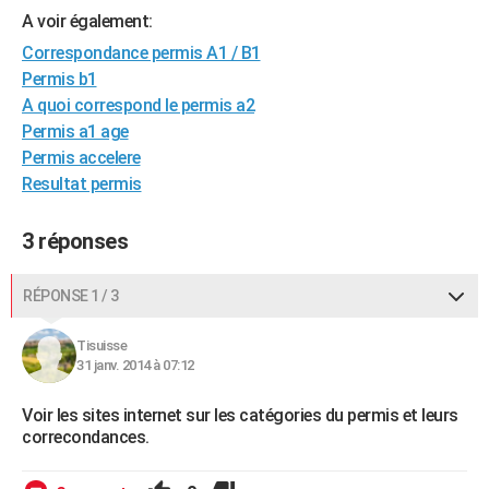
A voir également:
City break
Voyage de noces
Climat
Destinations
Voyage nature
Forum
+
PHOTO
Correspondance permis A1 / B1
GUIDES D'ACHAT
Permis b1
A quoi correspond le permis a2
BONS PLANS
Permis a1 age
Permis accelere
CARTE DE VOEUX
Resultat permis
Carte Bonne année
Carte Pâques
Carte de Noël
Carte Saint-Valentin
Carte d'anniversaire
DICTIONNAIRE
3 réponses
Biographies
Expressions
Dictionnaire
Citations
Proverbes
PROGRAMME TV
COPAINS D'AVANT
RÉPONSE 1 / 3
Se connecter
Collèges
Universités
Service militaire
S'inscrire
Lycées
Primaires
Entreprises
Avis de recherche
AVIS DE DÉCÈS
Tisuisse
31 janv. 2014 à 07:12
FORUM
Voir les sites internet sur les catégories du permis et leurs
Lifestyle
Sport
Television
Cinema
Bricolage
Culture
Auto
Voyage
correcondances.