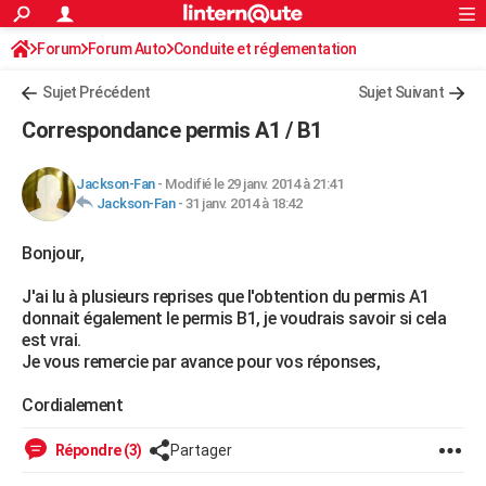
ACTUALITÉS
Forum
Forum Auto
Conduite et réglementation
Connexion
S'inscrire
Rechercher
Société
Education
Villes
Politique
Faits Divers
Monde
+
SPORT
Radars et permis
Sujet Précédent
Sujet Suivant
Football
Cyclisme
Forum
Coupe du monde 2026
Tennis
Rugby
CULTURE
Correspondance permis A1 / B1
TNT
Cinéma
Musique
Programme TV
Streaming
Sorties cinéma
+
FINANCE
Jackson-Fan
-
Modifié le 29 janv. 2014 à 21:41
Impôts
Immobilier
Banque
Crédit
Retraite
Epargne
Risques naturels par ville
Assurance
AUTO
Jackson-Fan
-
31 janv. 2014 à 18:42
Réserver un essai
Berlines
Forum auto
Essais
Citadines
SUV
+
HIGH-TECH
Bonjour,
Meilleur smartphone
Ordinateurs
Guide high-tech
Mobiles
Internet
Jeux vidéo
+
BRICOLAGE
J'ai lu à plusieurs reprises que l'obtention du permis A1
donnait également le permis B1, je voudrais savoir si cela
Aménagement intérieur
Cuisine
Jardinage
+
Forum
Extérieur
Salle de bains
Rangement
WEEK-END
est vrai.
Je vous remercie par avance pour vos réponses,
Escapades
Expositions
Week-end nature
Guides de France
Patrimoine
Musées
+
LIFESTYLE
Cordialement
Bien-être
Mode
+
Art de vivre
Loisirs
Modes de vie
SANTE
Répondre (3)
Partager
Guide de la santé
Médicaments
+
Alimentation
Maladies
Sommeil
VOYAGE