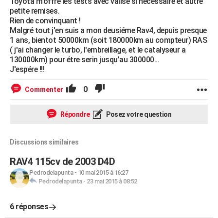
Toyota m'offre les tests avec valise si nécessaire et autre
petite remises.
Rien de convinquant !
Malgré tout j'en suis a mon deusiéme Rav4, depuis presque
1 ans, bientot 50000km (soit 180000km au compteur) RAS
( j'ai changer le turbo, l'embreillage, et le catalyseur a
130000km) pour étre serin jusqu'au 300000...
J'espére !!!
0
Commenter
Répondre
Posez votre question
Discussions similaires
RAV4 115cv de 2003 D4D
Pedrodelapunta
-
10 mai 2015 à 16:27
Pedrodelapunta
-
23 mai 2015 à 08:52
6 réponses