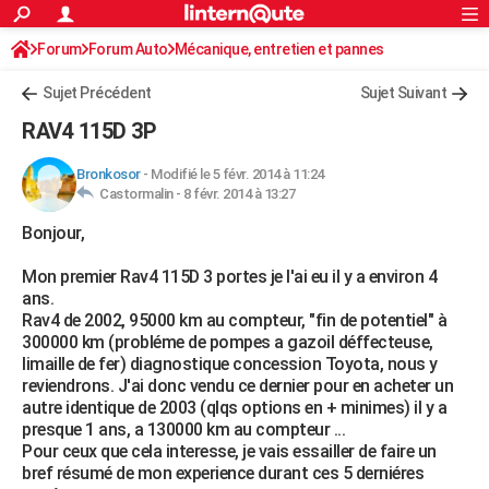
ACTUALITÉS
Forum
Forum Auto
Mécanique, entretien et pannes
Connexion
S'inscrire
Rechercher
Société
Education
Villes
Politique
Faits Divers
Monde
+
SPORT
Sujet Précédent
Sujet Suivant
Football
Cyclisme
Forum
Coupe du monde 2026
Tennis
Rugby
CULTURE
RAV4 115D 3P
TNT
Cinéma
Musique
Programme TV
Streaming
Sorties cinéma
+
FINANCE
Bronkosor
-
Modifié le 5 févr. 2014 à 11:24
Castormalin -
8 févr. 2014 à 13:27
Impôts
Immobilier
Banque
Crédit
Retraite
Epargne
Risques naturels par ville
Assurance
AUTO
Bonjour,
Réserver un essai
Berlines
Forum auto
Essais
Citadines
SUV
+
HIGH-TECH
Mon premier Rav4 115D 3 portes je l'ai eu il y a environ 4
Meilleur smartphone
Ordinateurs
Guide high-tech
Mobiles
Internet
Jeux vidéo
+
BRICOLAGE
ans.
Rav4 de 2002, 95000 km au compteur, "fin de potentiel" à
Aménagement intérieur
Cuisine
Jardinage
+
Forum
Extérieur
Salle de bains
Rangement
WEEK-END
300000 km (probléme de pompes a gazoil déffecteuse,
limaille de fer) diagnostique concession Toyota, nous y
Escapades
Expositions
Week-end nature
Guides de France
Patrimoine
Musées
+
LIFESTYLE
reviendrons. J'ai donc vendu ce dernier pour en acheter un
autre identique de 2003 (qlqs options en + minimes) il y a
Bien-être
Mode
+
Art de vivre
Loisirs
Modes de vie
SANTE
presque 1 ans, a 130000 km au compteur ...
Pour ceux que cela interesse, je vais essailler de faire un
Guide de la santé
Médicaments
+
Alimentation
Maladies
Sommeil
VOYAGE
bref résumé de mon experience durant ces 5 derniéres