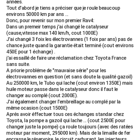
années.
City break
Voyage de noces
Climat
Destinations
Voyage nature
Forum
+
Tout d'abord je tiens a préciser que je roule beaucoup
PHOTO
environs 50000 km par ans ...
Donc, pour revenir sur mon premier Rav4:
GUIDES D'ACHAT
Dans un premeir temps j'ai changé le catalyseur
(cause,vitesse max 140 km/h, cout 1000E)
BONS PLANS
J'ai changé 3 foix les électrovannes (1 foix par ans) pas de
chance juste quand la garantie était terminé (cout environs
CARTE DE VOEUX
450E pour 1 échange) .
Carte Bonne année
Carte Pâques
Carte de Noël
Carte Saint-Valentin
Carte d'anniversaire
j'ai essaillé de faire une réclamation chez Toyota France
DICTIONNAIRE
sans suite.
Biographies
Expressions
Dictionnaire
Citations
Proverbes
A priorie probléme de "mauvaise série" pour les
PROGRAMME TV
électrovannes en question (et sans doute la qualité gazoil)
Au 250000 km, le Tubo qui lache (cout environ 1350E) mais
COPAINS D'AVANT
huile moteur passe dans le catalyseur donc il faut le
Se connecter
Collèges
Universités
Service militaire
S'inscrire
Lycées
Primaires
Entreprises
Avis de recherche
changer au complé (cout 2000E).
AVIS DE DÉCÈS
J'ai également changer l'embreillage au complé par la
même ocasion (cout 1500E)
FORUM
Aprés avoir éffectuer tous ces échanges standar chez
Lifestyle
Sport
Television
Cinema
Bricolage
Culture
Auto
Voyage
Toyota, la pompe a gazoil qui lache ... (cout 2500E pour
changer juste la pompe) ça roule toujours (avec des ratées
moteur par moment, 295000 km). Mais de la limaille de fer
encrasse le réservoire, le circuit carburant, les injecteurs