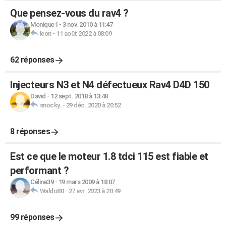
Que pensez-vous du rav4 ?
Monique1
-
3 nov. 2010 à 11:47
leon
-
11 août 2022 à 08:09
62 réponses
Injecteurs N3 et N4 défectueux Rav4 D4D 150
David
-
12 sept. 2018 à 13:48
snocky.
-
29 déc. 2020 à 20:52
8 réponses
Est ce que le moteur 1.8 tdci 115 est fiable et
performant ?
Céline39
-
19 mars 2009 à 18:07
Waldo80
-
27 avr. 2023 à 20:49
99 réponses