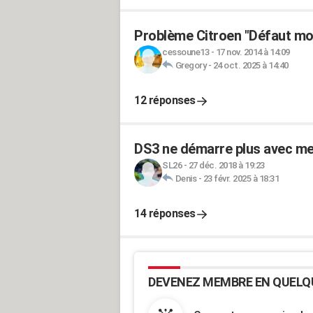
Problème Citroen "Défaut mo
cessoune13
-
17 nov. 2014 à 14:09
Gregory
-
24 oct. 2025 à 14:40
12 réponses
DS3 ne démarre plus avec m
SL26
-
27 déc. 2018 à 19:23
Denis
-
23 févr. 2025 à 18:31
14 réponses
DEVENEZ MEMBRE EN QUELQ