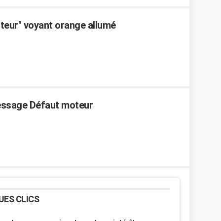
teur" voyant orange allumé
essage Défaut moteur
UES CLICS