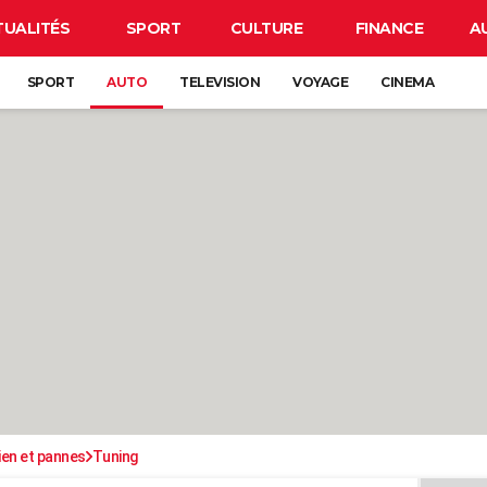
TUALITÉS
SPORT
CULTURE
FINANCE
A
SPORT
AUTO
TELEVISION
VOYAGE
CINEMA
ien et pannes
Tuning