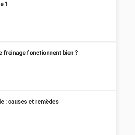
e 1
e freinage fonctionnent bien ?
e : causes et remèdes