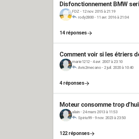
Disfonctionnement BMW seri
FDZ
-
12 nov. 2015 à 21:19
rody2800
-
11 avr. 2016 à 21:04
14 réponses
Comment voir si les étriers d
marie1212
-
4 avr. 2007 à 23:10
Avis2mecano
-
2 juil. 2020 à 10:40
4 réponses
Moteur consomme trop d’huil
alain
-
24 mars 2013 à 11:53
Spiriu99
-
9 nov. 2023 à 23:50
122 réponses