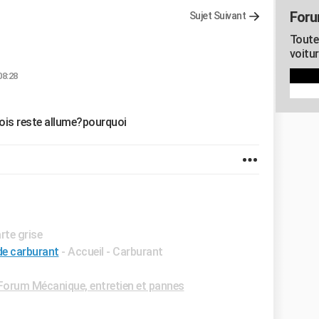
Foru
Sujet Suivant
Toute
voitu
08:28
ois reste allume?pourquoi
arte grise
e carburant
- Accueil - Carburant
Forum Mécanique, entretien et pannes