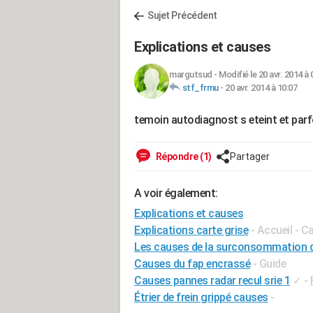
Sujet Précédent
Explications et causes
margutsud
-
Modifié le 20 avr. 2014 à 
stf_frmu
-
20 avr. 2014 à 10:07
temoin autodiagnost s eteint et parf
Répondre (1)
Partager
A voir également:
Explications et causes
Explications carte grise
- Accueil - C
Les causes de la surconsommation d
Causes du fap encrassé
- Guide
Causes pannes radar recul srie 1
✓
-
Étrier de frein grippé causes
-