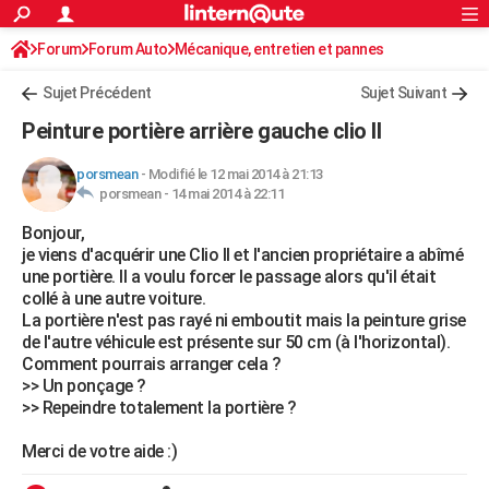
ACTUALITÉS
Forum
Forum Auto
Mécanique, entretien et pannes
Connexion
S'inscrire
Rechercher
Société
Education
Villes
Politique
Faits Divers
Monde
+
SPORT
Sujet Précédent
Sujet Suivant
Football
Cyclisme
Forum
Coupe du monde 2026
Tennis
Rugby
CULTURE
Peinture portière arrière gauche clio II
TNT
Cinéma
Musique
Programme TV
Streaming
Sorties cinéma
+
FINANCE
porsmean
-
Modifié le 12 mai 2014 à 21:13
porsmean -
14 mai 2014 à 22:11
Impôts
Immobilier
Banque
Crédit
Retraite
Epargne
Risques naturels par ville
Assurance
AUTO
Bonjour,
Réserver un essai
Berlines
Forum auto
Essais
Citadines
SUV
+
HIGH-TECH
je viens d'acquérir une Clio II et l'ancien propriétaire a abîmé
une portière. Il a voulu forcer le passage alors qu'il était
Meilleur smartphone
Ordinateurs
Guide high-tech
Mobiles
Internet
Jeux vidéo
+
BRICOLAGE
collé à une autre voiture.
La portière n'est pas rayé ni emboutit mais la peinture grise
Aménagement intérieur
Cuisine
Jardinage
+
Forum
Extérieur
Salle de bains
Rangement
WEEK-END
de l'autre véhicule est présente sur 50 cm (à l'horizontal).
Comment pourrais arranger cela ?
Escapades
Expositions
Week-end nature
Guides de France
Patrimoine
Musées
+
LIFESTYLE
>> Un ponçage ?
>> Repeindre totalement la portière ?
Bien-être
Mode
+
Art de vivre
Loisirs
Modes de vie
SANTE
Merci de votre aide :)
Guide de la santé
Médicaments
+
Alimentation
Maladies
Sommeil
VOYAGE