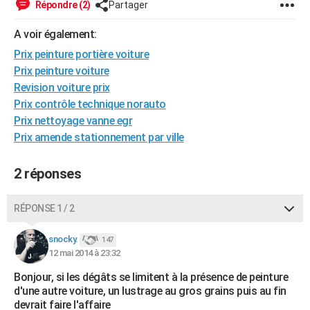
Répondre (2)
Partager
City break
Voyage de noces
Climat
Destinations
Voyage nature
Forum
+
PHOTO
A voir également:
GUIDES D'ACHAT
Prix peinture portière voiture
Prix peinture voiture
BONS PLANS
Revision voiture prix
CARTE DE VOEUX
Prix contrôle technique norauto
Prix nettoyage vanne egr
Carte Bonne année
Carte Pâques
Carte de Noël
Carte Saint-Valentin
Carte d'anniversaire
DICTIONNAIRE
Prix amende stationnement par ville
Biographies
Expressions
Dictionnaire
Citations
Proverbes
PROGRAMME TV
2 réponses
COPAINS D'AVANT
RÉPONSE 1 / 2
Se connecter
Collèges
Universités
Service militaire
S'inscrire
Lycées
Primaires
Entreprises
Avis de recherche
AVIS DE DÉCÈS
snocky.
147
FORUM
12 mai 2014 à 23:32
Lifestyle
Sport
Television
Cinema
Bricolage
Culture
Auto
Voyage
Bonjour, si les dégâts se limitent à la présence de peinture
d'une autre voiture, un lustrage au gros grains puis au fin
devrait faire l'affaire