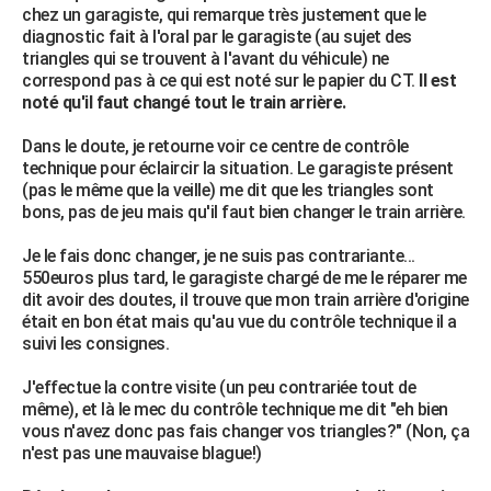
chez un garagiste, qui remarque très justement que le
City break
Voyage de noces
Climat
Destinations
Voyage nature
Forum
+
PHOTO
diagnostic fait à l'oral par le garagiste (au sujet des
triangles qui se trouvent à l'avant du véhicule) ne
GUIDES D'ACHAT
correspond pas à ce qui est noté sur le papier du CT.
Il est
noté qu'il faut changé tout le train arrière.
BONS PLANS
Dans le doute, je retourne voir ce centre de contrôle
CARTE DE VOEUX
technique pour éclaircir la situation. Le garagiste présent
(pas le même que la veille) me dit que les triangles sont
Carte Bonne année
Carte Pâques
Carte de Noël
Carte Saint-Valentin
Carte d'anniversaire
DICTIONNAIRE
bons, pas de jeu mais qu'il faut bien changer le train arrière.
Biographies
Expressions
Dictionnaire
Citations
Proverbes
PROGRAMME TV
Je le fais donc changer, je ne suis pas contrariante...
550euros plus tard, le garagiste chargé de me le réparer me
COPAINS D'AVANT
dit avoir des doutes, il trouve que mon train arrière d'origine
était en bon état mais qu'au vue du contrôle technique il a
Se connecter
Collèges
Universités
Service militaire
S'inscrire
Lycées
Primaires
Entreprises
Avis de recherche
AVIS DE DÉCÈS
suivi les consignes.
FORUM
J'effectue la contre visite (un peu contrariée tout de
même), et là le mec du contrôle technique me dit "eh bien
Lifestyle
Sport
Television
Cinema
Bricolage
Culture
Auto
Voyage
vous n'avez donc pas fais changer vos triangles?" (Non, ça
n'est pas une mauvaise blague!)