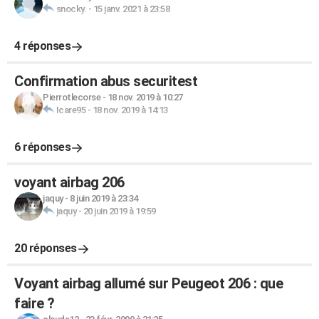
snocky.
-
15 janv. 2021 à 23:58
4 réponses
Confirmation abus securitest
Pierrotlecorse
-
18 nov. 2019 à 10:27
Icare95
-
18 nov. 2019 à 14:13
6 réponses
voyant airbag 206
jaquy
-
8 juin 2019 à 23:34
jaquy
-
20 juin 2019 à 19:59
20 réponses
Voyant airbag allumé sur Peugeot 206 : que
faire ?