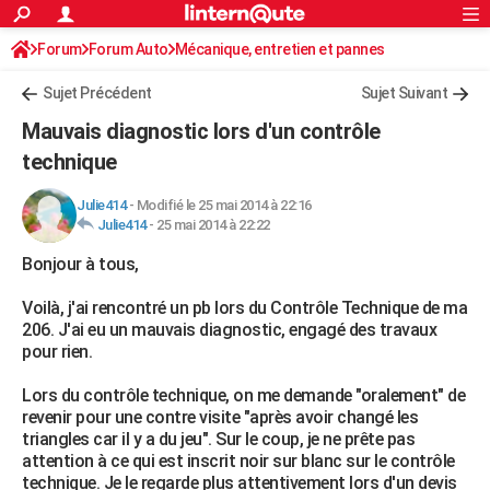
ACTUALITÉS
Forum
Forum Auto
Mécanique, entretien et pannes
Connexion
S'inscrire
Rechercher
Société
Education
Villes
Politique
Faits Divers
Monde
+
SPORT
Sujet Précédent
Sujet Suivant
Football
Cyclisme
Forum
Coupe du monde 2026
Tennis
Rugby
CULTURE
Mauvais diagnostic lors d'un contrôle
TNT
Cinéma
Musique
Programme TV
Streaming
Sorties cinéma
+
technique
FINANCE
Impôts
Immobilier
Banque
Crédit
Retraite
Epargne
Risques naturels par ville
Assurance
AUTO
Julie414
-
Modifié le 25 mai 2014 à 22:16
Julie414
-
25 mai 2014 à 22:22
Réserver un essai
Berlines
Forum auto
Essais
Citadines
SUV
+
HIGH-TECH
Bonjour à tous,
Meilleur smartphone
Ordinateurs
Guide high-tech
Mobiles
Internet
Jeux vidéo
+
BRICOLAGE
Voilà, j'ai rencontré un pb lors du Contrôle Technique de ma
206. J'ai eu un mauvais diagnostic, engagé des travaux
Aménagement intérieur
Cuisine
Jardinage
+
Forum
Extérieur
Salle de bains
Rangement
WEEK-END
pour rien.
Escapades
Expositions
Week-end nature
Guides de France
Patrimoine
Musées
+
LIFESTYLE
Lors du contrôle technique, on me demande "oralement" de
revenir pour une contre visite "après avoir changé les
Bien-être
Mode
+
Art de vivre
Loisirs
Modes de vie
SANTE
triangles car il y a du jeu". Sur le coup, je ne prête pas
attention à ce qui est inscrit noir sur blanc sur le contrôle
Guide de la santé
Médicaments
+
Alimentation
Maladies
Sommeil
VOYAGE
technique. Je le regarde plus attentivement lors d'un devis