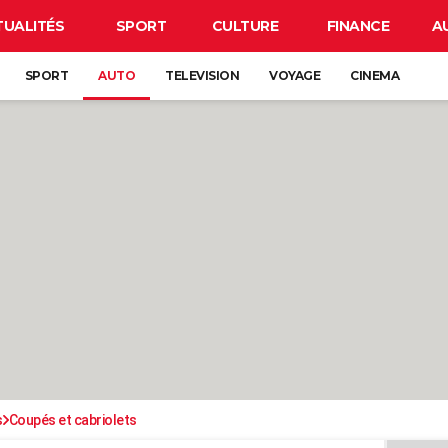
TUALITÉS
SPORT
CULTURE
FINANCE
A
SPORT
AUTO
TELEVISION
VOYAGE
CINEMA
s
Coupés et cabriolets