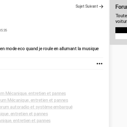
Foru
Sujet Suivant
Toute
voitu
15:35
s en mode eco quand je roule en allumant la musique
m Mécanique, entretien et pannes
um Mécanique, entretien et pannes
orum autoradio et système embarqué
que, entretien et pannes
ique, entretien et pannes