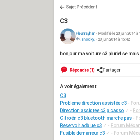
Sujet Précédent
C3
Fleurrayhan
-
Modifié le 23 juin 2014 à 
snocky.
-
23 juin 2014 à 15:42
bonjour ma voiture c3 pluriel se mai
Répondre (1)
Partager
A voir également:
C3
Probleme direction assistée c3
-
Foru
Direction assistee c3 picasso
✓
-
For
Citroën c3 bluetooth marche pas
-
F
Reservoir adblue c3
✓
-
Forum Mécani
Fusible demarreur c3
✓
-
Forum Mécan