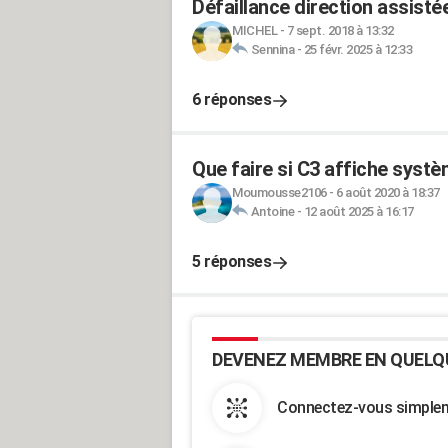
Défaillance direction assist
MICHEL
-
7 sept. 2018 à 13:32
Sennina
-
25 févr. 2025 à 12:33
6 réponses
Que faire si C3 affiche systèm
Moumousse2106
-
6 août 2020 à 18:37
Antoine
-
12 août 2025 à 16:17
5 réponses
DEVENEZ MEMBRE EN QUELQ
Connectez-vous simpleme