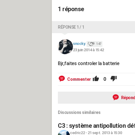
1 réponse
RÉPONSE 1 / 1
snocky.
147
23 juin 2014 à 15:42
Bjr,faites controler la batterie
0
Commenter
Répond
Discussions similaires
C3 : système antipollution défa
cedric22
-
21 sept. 2013 à 15:30