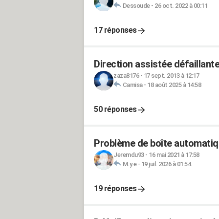
Dessoude
-
26 oct. 2022 à 00:11
17 réponses
Direction assistée défaillante
zaza8176
-
17 sept. 2013 à 12:17
Camisa
-
18 août 2025 à 14:58
50 réponses
Problème de boîte automatiq
Jeremdu93
-
16 mai 2021 à 17:58
M.y.e
-
19 juil. 2026 à 01:54
19 réponses