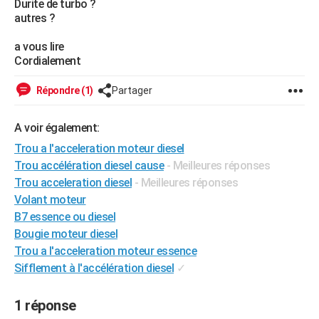
Durite de turbo ?
City break
Voyage de noces
Climat
Destinations
Voyage nature
Forum
+
autres ?
PHOTO
a vous lire
GUIDES D'ACHAT
Cordialement
BONS PLANS
Répondre (1)
Partager
CARTE DE VOEUX
A voir également:
Carte Bonne année
Carte Pâques
Carte de Noël
Carte Saint-Valentin
Carte d'anniversaire
DICTIONNAIRE
Trou a l'acceleration moteur diesel
Biographies
Expressions
Dictionnaire
Citations
Proverbes
PROGRAMME TV
Trou accélération diesel cause
- Meilleures réponses
Trou acceleration diesel
- Meilleures réponses
COPAINS D'AVANT
Volant moteur
Se connecter
Collèges
Universités
Service militaire
S'inscrire
Lycées
Primaires
Entreprises
Avis de recherche
B7 essence ou diesel
AVIS DE DÉCÈS
Bougie moteur diesel
FORUM
Trou a l'acceleration moteur essence
Sifflement à l'accélération diesel
✓
Lifestyle
Sport
Television
Cinema
Bricolage
Culture
Auto
Voyage
1 réponse