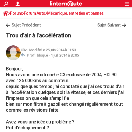
ACTUALITÉS
Forum
Forum Auto
Mécanique, entretien et pannes
Connexion
S'inscrire
Rechercher
Société
Education
Villes
Politique
Faits Divers
Monde
+
SPORT
Sujet Précédent
Sujet Suivant
Football
Cyclisme
Forum
Coupe du monde 2026
Tennis
Rugby
CULTURE
Trou d'air à l'accélération
TNT
Cinéma
Musique
Programme TV
Streaming
Sorties cinéma
+
FINANCE
Oliv
-
Modifié le 25 juin 2014 à 11:53
Impôts
Immobilier
Banque
Crédit
Retraite
Epargne
Risques naturels par ville
Assurance
AUTO
Profil bloqué -
1 juil. 2014 à 20:05
Réserver un essai
Berlines
Forum auto
Essais
Citadines
SUV
+
HIGH-TECH
Bonjour,
Nous avons une citronelle C3 exclusive de 2004, HDI 90
Meilleur smartphone
Ordinateurs
Guide high-tech
Mobiles
Internet
Jeux vidéo
+
BRICOLAGE
avec 125 000kms au compteur.
depuis quelques temps j'ai constaté que j'ai des trous d'air
Aménagement intérieur
Cuisine
Jardinage
+
Forum
Extérieur
Salle de bains
Rangement
WEEK-END
à l'accélération quelques soit la vitesse, et ces derniers j'ai
l'impression que cela s'emplifie
Escapades
Expositions
Week-end nature
Guides de France
Patrimoine
Musées
+
LIFESTYLE
bien sur mon filtre à gazoil est changé régulièrement tout
comme les révisions faite.
Bien-être
Mode
+
Art de vivre
Loisirs
Modes de vie
SANTE
Avez-vous une idée du problème ?
Guide de la santé
Médicaments
+
Alimentation
Maladies
Sommeil
VOYAGE
Pot d'échappement ?