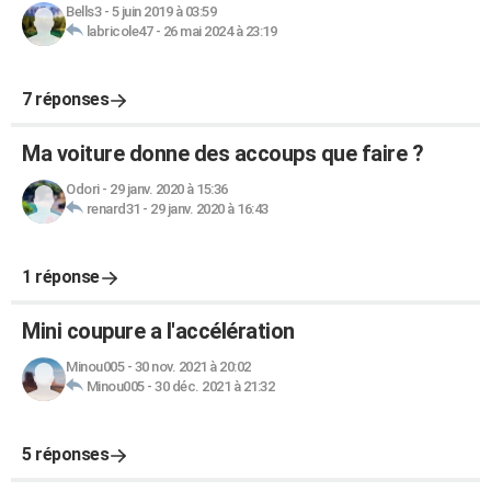
Bells3
-
5 juin 2019 à 03:59
labricole47
-
26 mai 2024 à 23:19
7 réponses
Ma voiture donne des accoups que faire ?
Odori
-
29 janv. 2020 à 15:36
renard31
-
29 janv. 2020 à 16:43
1 réponse
Mini coupure a l'accélération
Minou005
-
30 nov. 2021 à 20:02
Minou005
-
30 déc. 2021 à 21:32
5 réponses