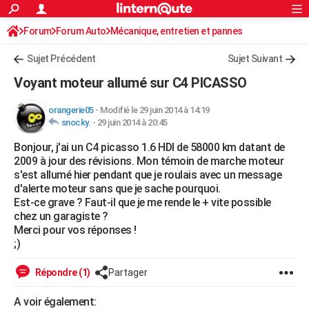
ACTUALITÉS
Forum
Forum Auto
Mécanique, entretien et pannes
Connexion
S'inscrire
Rechercher
Société
Education
Villes
Politique
Faits Divers
Monde
+
SPORT
Sujet Précédent
Sujet Suivant
Football
Cyclisme
Forum
Coupe du monde 2026
Tennis
Rugby
CULTURE
Voyant moteur allumé sur C4 PICASSO
TNT
Cinéma
Musique
Programme TV
Streaming
Sorties cinéma
+
FINANCE
orangerie05
-
Modifié le 29 juin 2014 à 14:19
snocky.
-
29 juin 2014 à 20:45
Impôts
Immobilier
Banque
Crédit
Retraite
Epargne
Risques naturels par ville
Assurance
AUTO
Bonjour, j'ai un C4 picasso 1.6 HDI de 58000 km datant de
Réserver un essai
Berlines
Forum auto
Essais
Citadines
SUV
+
HIGH-TECH
2009 à jour des révisions. Mon témoin de marche moteur
s'est allumé hier pendant que je roulais avec un message
Meilleur smartphone
Ordinateurs
Guide high-tech
Mobiles
Internet
Jeux vidéo
+
BRICOLAGE
d'alerte moteur sans que je sache pourquoi.
Est-ce grave ? Faut-il que je me rende le + vite possible
Aménagement intérieur
Cuisine
Jardinage
+
Forum
Extérieur
Salle de bains
Rangement
WEEK-END
chez un garagiste ?
Merci pour vos réponses !
Escapades
Expositions
Week-end nature
Guides de France
Patrimoine
Musées
+
LIFESTYLE
;)
Bien-être
Mode
+
Art de vivre
Loisirs
Modes de vie
SANTE
Répondre (1)
Partager
Guide de la santé
Médicaments
+
Alimentation
Maladies
Sommeil
VOYAGE
A voir également: