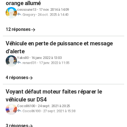
orange allumé
cessoune13
-
17 nov. 2014 à 14:09
Gregory
-
24 oct. 2025 à 14:40
12 réponses
Véhicule en perte de puissance et message
d'alerte
Yaks80
-
16 janv. 2022 à 13:03
renard31
-
17 janv. 2022 à 11:05
4 réponses
Voyant défaut moteur faites réparer le
véhicule sur DS4
Coco86100
-
24 sept. 2021 à 20:25
Coco86100
-
27 sept. 2021 à 15:38
3 réponses