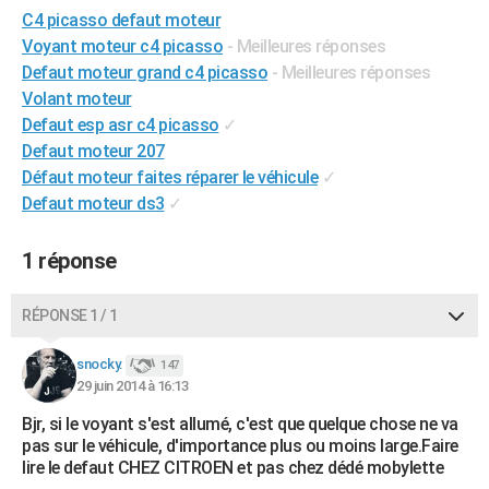
C4 picasso defaut moteur
City break
Voyage de noces
Climat
Destinations
Voyage nature
Forum
+
PHOTO
Voyant moteur c4 picasso
- Meilleures réponses
GUIDES D'ACHAT
Defaut moteur grand c4 picasso
- Meilleures réponses
Volant moteur
BONS PLANS
Defaut esp asr c4 picasso
✓
Defaut moteur 207
CARTE DE VOEUX
Défaut moteur faites réparer le véhicule
✓
Carte Bonne année
Carte Pâques
Carte de Noël
Carte Saint-Valentin
Carte d'anniversaire
Defaut moteur ds3
✓
DICTIONNAIRE
Biographies
Expressions
Dictionnaire
Citations
Proverbes
PROGRAMME TV
1 réponse
COPAINS D'AVANT
RÉPONSE 1 / 1
Se connecter
Collèges
Universités
Service militaire
S'inscrire
Lycées
Primaires
Entreprises
Avis de recherche
AVIS DE DÉCÈS
snocky.
147
FORUM
29 juin 2014 à 16:13
Lifestyle
Sport
Television
Cinema
Bricolage
Culture
Auto
Voyage
Bjr, si le voyant s'est allumé, c'est que quelque chose ne va
pas sur le véhicule, d'importance plus ou moins large.Faire
lire le defaut CHEZ CITROEN et pas chez dédé mobylette