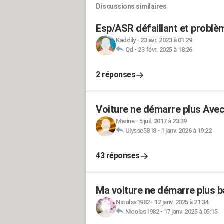
Discussions similaires
Esp/ASR défaillant et probl
Kaddily
-
23 avr. 2023 à 01:29
Qd
-
23 févr. 2025 à 18:26
2 réponses
Voiture ne démarre plus Avec
Marine
-
5 juil. 2017 à 23:39
Ulysse5818
-
1 janv. 2026 à 19:22
43 réponses
Ma voiture ne démarre plus b
Nicolas1982
-
12 janv. 2025 à 21:34
Nicolas1982
-
17 janv. 2025 à 05:15