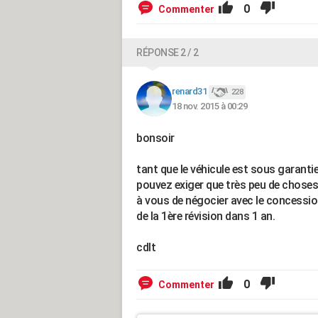
0
Commenter
RÉPONSE 2 / 2
renard31
228
18 nov. 2015 à 00:29
bonsoir
tant que le véhicule est sous garantie
pouvez exiger que très peu de choses
à vous de négocier avec le concession
de la 1ère révision dans 1 an.
cdlt
0
Commenter