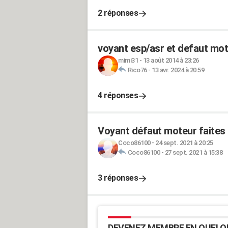
2 réponses
voyant esp/asr et defaut mot
mimi31
-
13 août 2014 à 23:26
Rico76
-
13 avr. 2024 à 20:59
4 réponses
Voyant défaut moteur faites 
Coco86100
-
24 sept. 2021 à 20:25
Coco86100
-
27 sept. 2021 à 15:38
3 réponses
DEVENEZ MEMBRE EN QUELQ