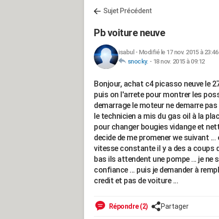
Sujet Précédent
Pb voiture neuve
isabul
-
Modifié le 17 nov. 2015 à 23:46
snocky.
-
18 nov. 2015 à 09:12
Bonjour, achat c4 picasso neuve le 2
puis on l'arrete pour montrer les possi
demarrage le moteur ne demarre pas to
le technicien a mis du gas oil à la plac
pour changer bougies vidange et netto
decide de me promener we suivant ... 
vitesse constante il y a des a coups des
bas ils attendent une pompe ... je ne s
confiance ... puis je demander à rempla
credit et pas de voiture ...
Répondre (2)
Partager