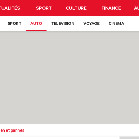
TUALITÉS
SPORT
CULTURE
FINANCE
A
SPORT
AUTO
TELEVISION
VOYAGE
CINEMA
ien et pannes