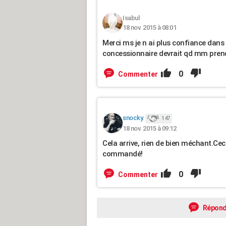
Isabul
18 nov. 2015 à 08:01
Merci ms je n ai plus confiance dans 
concessionnaire devrait qd mm prendre 
0
Commenter
snocky.
147
18 nov. 2015 à 09:12
Cela arrive, rien de bien méchant.Ceci
commandé!
0
Commenter
Répond