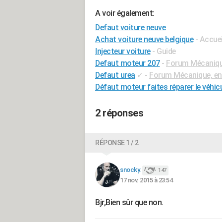
A voir également:
Defaut voiture neuve
Achat voiture neuve belgique
- Accuei
Injecteur voiture
- Guide
Defaut moteur 207
-
Forum Mécanique
Defaut urea
✓
-
Forum Mécanique, ent
Défaut moteur faites réparer le véhic
2 réponses
RÉPONSE 1 / 2
snocky.
147
17 nov. 2015 à 23:54
Bjr,Bien sûr que non.