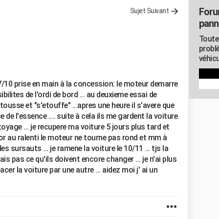
Foru
Sujet Suivant
pann
Toute
probl
véhicu
7/10 prise en main à la concession: le moteur demarre
bilites de l'ordi de bord ... au deuxieme essai de
usse et "s'etouffe" ...apres une heure il s'avere que
e de l'essence .... suite à cela ils me gardent la voiture
yage ... je recupere ma voiture 5 jours plus tard et
or au ralenti le moteur ne tourne pas rond et mm à
 sursauts ... je ramene la voiture le 10/11 ... tjs la
ais pas ce qu'ils doivent encore changer ... je n'ai plus
cer la voiture par une autre ... aidez moi j' ai un