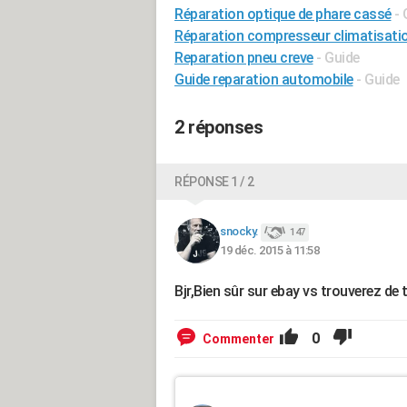
Réparation optique de phare cassé
- 
Réparation compresseur climatisatio
Reparation pneu creve
- Guide
Guide reparation automobile
- Guide
2 réponses
RÉPONSE 1 / 2
snocky.
147
19 déc. 2015 à 11:58
Bjr,Bien sûr sur ebay vs trouverez de 
0
Commenter