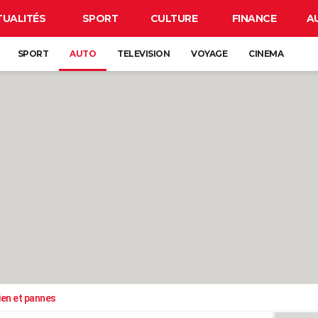
TUALITÉS
SPORT
CULTURE
FINANCE
A
SPORT
AUTO
TELEVISION
VOYAGE
CINEMA
ien et pannes