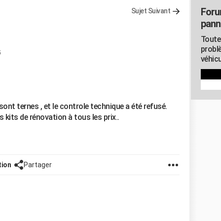
Foru
Sujet Suivant
pann
Toute
probl
5
véhicu
ont ternes , et le controle technique a été refusé.
kits de rénovation à tous les prix..
tion
Partager