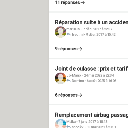
11 réponses
Réparation suite à un accide
marDHS
-
7 déc. 2017 à 22:37
fred.ml
-
9 déc. 2017 à 15:42
9 réponses
Joint de culasse : prix et ta
Jo-Manix
-
24 mai 2022 à 22:34
Domino
-
6 août 2025 à 16:06
6 réponses
Remplacement airbag passa
Malka
-
7 janv. 2017 à 18:13
snocky.
-
13 mai 2021 à 23:01