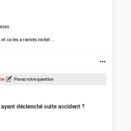
tres :
t ca les a ravivés nickel ....
re
Posez votre question
ayant déclenché suite accident ?