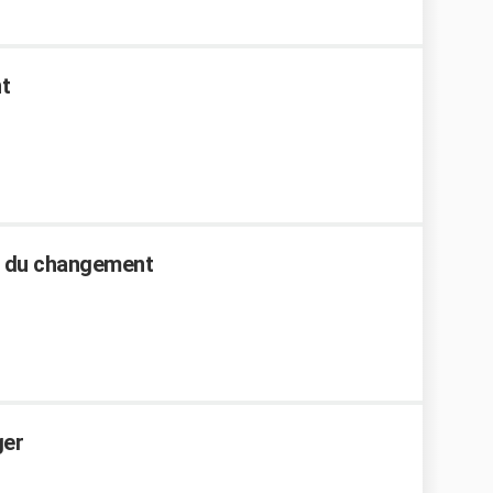
nt
rif du changement
ger