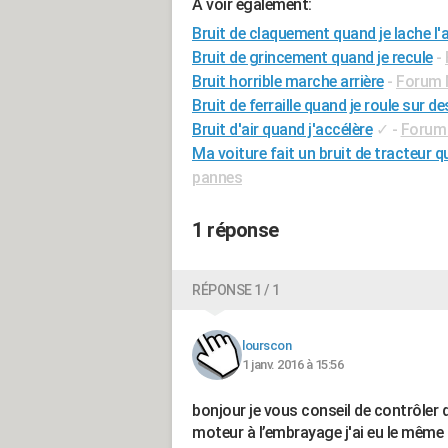
A voir également:
Bruit de claquement quand je lache l'
Bruit de grincement quand je recule
-
Bruit horrible marche arrière
-
Forum M
Bruit de ferraille quand je roule sur d
Bruit d'air quand j'accélère
✓
-
Forum 
Ma voiture fait un bruit de tracteur q
pannes
1 réponse
RÉPONSE 1 / 1
lourscon
1 janv. 2016 à 15:56
bonjour je vous conseil de contrôler
moteur à l’embrayage j'ai eu le même 