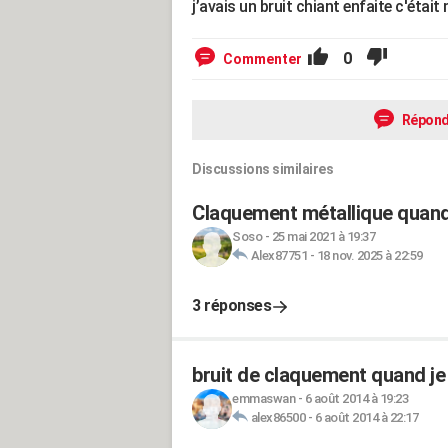
j’avais un bruit chiant enfaite c'étai
0
Commenter
Répond
Discussions similaires
Claquement métallique quand 
Soso
-
25 mai 2021 à 19:37
Alex87751
-
18 nov. 2025 à 22:59
3 réponses
bruit de claquement quand je
emmaswan
-
6 août 2014 à 19:23
alex86500
-
6 août 2014 à 22:17