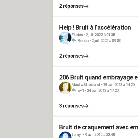
2 réponses
Help ! Bruit à l’accélération
Florian
-
2 juil. 2022 à 01:35
Florian
-
2 juil. 2022 à 09:03
2 réponses
206 Bruit quand embrayage e
MechaStreisand
-
19 avr. 2018 à 14:20
vw1
-
24 avr. 2018 à 17:20
3 réponses
Bruit de craquement avec em
tomyli
-
9 avr. 2015 à 22:48