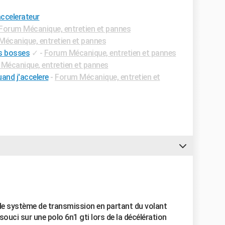
accelerateur
Forum Mécanique, entretien et pannes
écanique, entretien et pannes
es bosses
✓
-
Forum Mécanique, entretien et pannes
Mécanique, entretien et pannes
uand j'accelere
-
Forum Mécanique, entretien et
 de système de transmission en partant du volant
souci sur une polo 6n1 gti lors de la décélération