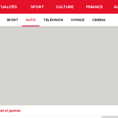
TUALITÉS
SPORT
CULTURE
FINANCE
A
SPORT
AUTO
TELEVISION
VOYAGE
CINEMA
ien et pannes