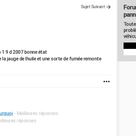
Foru
Sujet Suivant
pann
Toute
probl
véhicu
o 1.9 d 2007 bonne état
e la jauge de lhuile et une sorte de fumée remonte
ourquoi
- Meilleures réponses
eilleures réponses