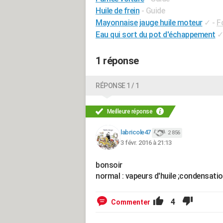
Huile de frein
- Guide
Mayonnaise jauge huile moteur
✓
-
F
Eau qui sort du pot d'échappement
1 réponse
RÉPONSE 1 / 1
Meilleure réponse
labricole47
2 856
3 févr. 2016 à 21:13
bonsoir
normal : vapeurs d'huile ;condensati
4
Commenter