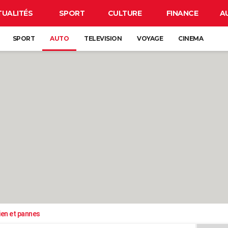
TUALITÉS
SPORT
CULTURE
FINANCE
A
SPORT
AUTO
TELEVISION
VOYAGE
CINEMA
ien et pannes