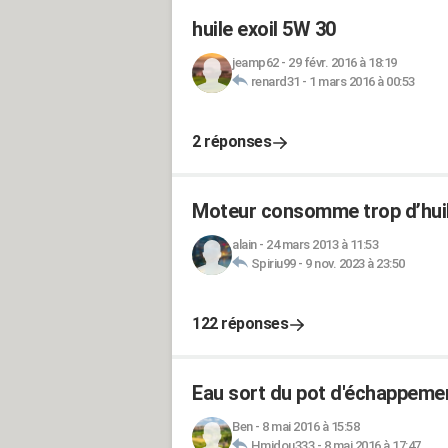
huile exoil 5W 30
jeamp62
-
29 févr. 2016 à 18:19
renard31
-
1 mars 2016 à 00:53
2 réponses
Moteur consomme trop d’huil
alain
-
24 mars 2013 à 11:53
Spiriu99
-
9 nov. 2023 à 23:50
122 réponses
Eau sort du pot d'échappeme
Ben
-
8 mai 2016 à 15:58
Hmidou333
-
8 mai 2016 à 17:47