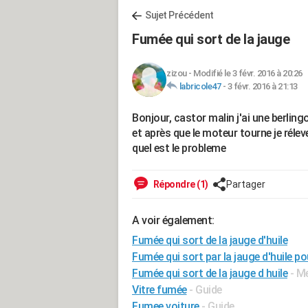
Sujet Précédent
Fumée qui sort de la jauge
zizou
-
Modifié le 3 févr. 2016 à 20:26
labricole47
-
3 févr. 2016 à 21:13
Bonjour, castor malin j'ai une berling
et après que le moteur tourne je rélev
quel est le probleme
Répondre (1)
Partager
A voir également:
Fumée qui sort de la jauge d'huile
Fumée qui sort par la jauge d'huile p
Fumée qui sort de la jauge d huile
- M
Vitre fumée
- Guide
Fumee voiture
- Guide