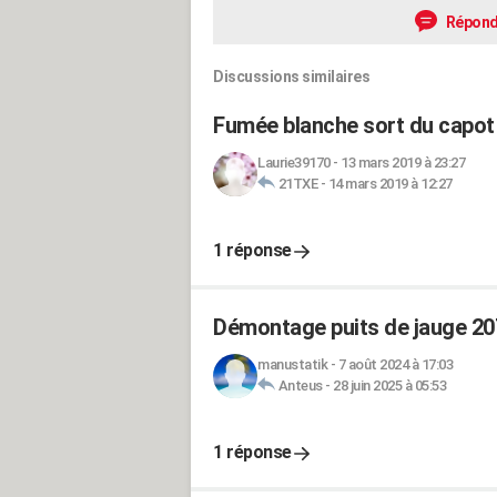
Répond
Discussions similaires
Fumée blanche sort du capot
Laurie39170
-
13 mars 2019 à 23:27
21TXE
-
14 mars 2019 à 12:27
1 réponse
Démontage puits de jauge 207
manustatik
-
7 août 2024 à 17:03
Anteus
-
28 juin 2025 à 05:53
1 réponse