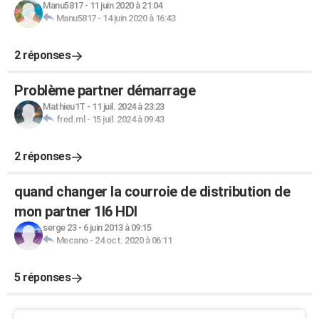
Manu5817
-
11 juin 2020 à 21:04
Manu5817
-
14 juin 2020 à 16:43
2 réponses
Problème partner démarrage
Mathieu1T
-
11 juil. 2024 à 23:23
fred.ml
-
15 juil. 2024 à 09:43
2 réponses
quand changer la courroie de distribution de
mon partner 1l6 HDI
serge 23
-
6 juin 2013 à 09:15
Mecano
-
24 oct. 2020 à 06:11
5 réponses