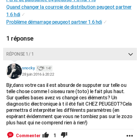
City break
Voyage de noces
Climat
Destinations
Voyage nature
Forum
+
Quand changer la courroie de distribution peugeot partner
PHOTO
1.6 hdi
✓
GUIDES D'ACHAT
Problème démarrage peugeot partner 1.6 hdi
✓
BONS PLANS
1 réponse
CARTE DE VOEUX
RÉPONSE 1 / 1
Carte Bonne année
Carte Pâques
Carte de Noël
Carte Saint-Valentin
Carte d'anniversaire
DICTIONNAIRE
snocky.
147
Biographies
Expressions
Dictionnaire
Citations
Proverbes
PROGRAMME TV
28 juin 2016 à 20:22
COPAINS D'AVANT
Bjr,dans votre cas il est absurde de supputer sur telle ou
telle chose comme l oiseau rare (toto) le fait plus haut.
Se connecter
Collèges
Universités
Service militaire
S'inscrire
Lycées
Primaires
Entreprises
Avis de recherche
AVIS DE DÉCÈS
Sur quelles bases avez vs changé ces éléments? Un
diagnostic électronique à t il été fait CHEZ PEUGEOT?Cela
FORUM
permettra d interpréter les différents paramètres (en
espérant évidemment que vous ne tombiez pas sur le zozo
Lifestyle
Sport
Television
Cinema
Bricolage
Culture
Auto
Voyage
plus haut qui ne comprend rien à rien!)
1
Commenter