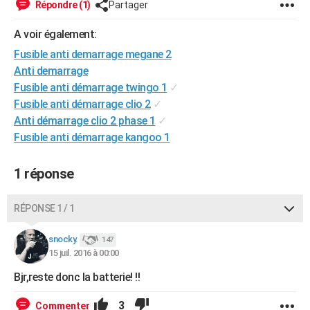
Répondre (1)
Partager
City break
Voyage de noces
Climat
Destinations
Voyage nature
Forum
+
PHOTO
A voir également:
GUIDES D'ACHAT
Fusible anti demarrage megane 2
Anti demarrage
BONS PLANS
Fusible anti démarrage twingo 1
✓
CARTE DE VOEUX
Fusible anti démarrage clio 2
✓
Anti démarrage clio 2 phase 1
✓
Carte Bonne année
Carte Pâques
Carte de Noël
Carte Saint-Valentin
Carte d'anniversaire
DICTIONNAIRE
Fusible anti démarrage kangoo 1
Biographies
Expressions
Dictionnaire
Citations
Proverbes
PROGRAMME TV
1 réponse
COPAINS D'AVANT
RÉPONSE 1 / 1
Se connecter
Collèges
Universités
Service militaire
S'inscrire
Lycées
Primaires
Entreprises
Avis de recherche
AVIS DE DÉCÈS
snocky.
147
FORUM
15 juil. 2016 à 00:00
Lifestyle
Sport
Television
Cinema
Bricolage
Culture
Auto
Voyage
Bjr,reste donc la batterie! !!
3
Commenter