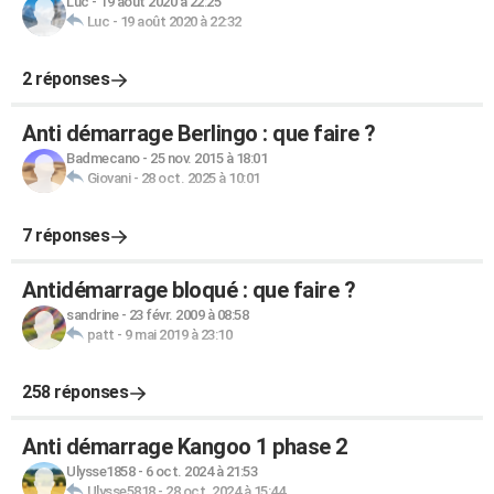
Luc
-
19 août 2020 à 22:25
Luc
-
19 août 2020 à 22:32
2 réponses
Anti démarrage Berlingo : que faire ?
Badmecano
-
25 nov. 2015 à 18:01
Giovani
-
28 oct. 2025 à 10:01
7 réponses
Antidémarrage bloqué : que faire ?
sandrine
-
23 févr. 2009 à 08:58
patt
-
9 mai 2019 à 23:10
258 réponses
Anti démarrage Kangoo 1 phase 2
Ulysse1858
-
6 oct. 2024 à 21:53
Ulysse5818
-
28 oct. 2024 à 15:44