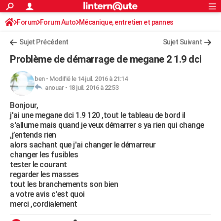
ACTUALITÉS
Forum
Forum Auto
Mécanique, entretien et pannes
Connexion
S'inscrire
Rechercher
Société
Education
Villes
Politique
Faits Divers
Monde
+
SPORT
Sujet Précédent
Sujet Suivant
Football
Cyclisme
Forum
Coupe du monde 2026
Tennis
Rugby
CULTURE
Problème de démarrage de megane 2 1.9 dci
TNT
Cinéma
Musique
Programme TV
Streaming
Sorties cinéma
+
FINANCE
ben
-
Modifié le 14 juil. 2016 à 21:14
anouar -
18 juil. 2016 à 22:53
Impôts
Immobilier
Banque
Crédit
Retraite
Epargne
Risques naturels par ville
Assurance
AUTO
Bonjour,
Réserver un essai
Berlines
Forum auto
Essais
Citadines
SUV
+
HIGH-TECH
j'ai une megane dci 1.9 120 ,tout le tableau de bord il
s'allume mais quand je veux démarrer s ya rien qui change
Meilleur smartphone
Ordinateurs
Guide high-tech
Mobiles
Internet
Jeux vidéo
+
BRICOLAGE
,j’entends rien
alors sachant que j'ai changer le démarreur
Aménagement intérieur
Cuisine
Jardinage
+
Forum
Extérieur
Salle de bains
Rangement
WEEK-END
changer les fusibles
tester le courant
Escapades
Expositions
Week-end nature
Guides de France
Patrimoine
Musées
+
LIFESTYLE
regarder les masses
tout les branchements son bien
Bien-être
Mode
+
Art de vivre
Loisirs
Modes de vie
SANTE
a votre avis c'est quoi
merci ,cordialement
Guide de la santé
Médicaments
+
Alimentation
Maladies
Sommeil
VOYAGE