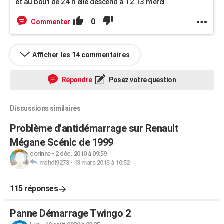
et au bout de 24 h elle descend a 12.13 merci
0
Commenter
Afficher les 14 commentaires
Répondre
Posez votre question
Discussions similaires
Problème d'antidémarrage sur Renault
Mégane Scénic de 1999
corinne
-
2 déc. 2010 à 09:59
mehdi9273
-
13 mars 2013 à 10:52
115 réponses
Panne Démarrage Twingo 2