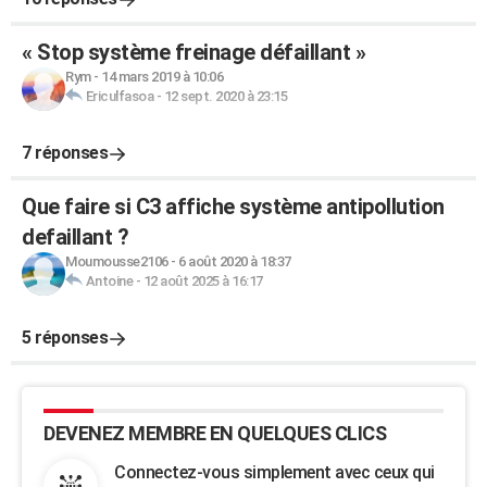
« Stop système freinage défaillant »
Rym
-
14 mars 2019 à 10:06
Ericulfasoa
-
12 sept. 2020 à 23:15
7 réponses
Que faire si C3 affiche système antipollution
defaillant ?
Moumousse2106
-
6 août 2020 à 18:37
Antoine
-
12 août 2025 à 16:17
5 réponses
DEVENEZ MEMBRE EN QUELQUES CLICS
Connectez-vous simplement avec ceux qui