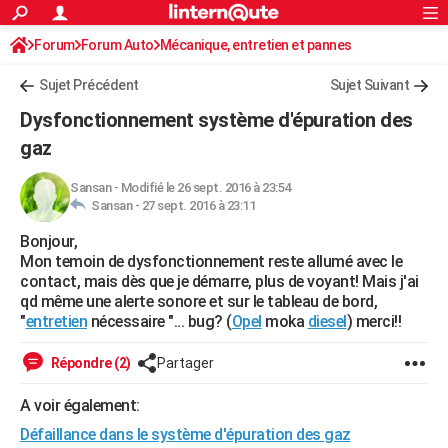
ACTUALITÉS
Forum
Forum Auto
Mécanique, entretien et pannes
Connexion
S'inscrire
Rechercher
Société
Education
Villes
Politique
Faits Divers
Monde
+
SPORT
Sujet Précédent
Sujet Suivant
Football
Cyclisme
Forum
Coupe du monde 2026
Tennis
Rugby
CULTURE
Dysfonctionnement système d'épuration des
TNT
Cinéma
Musique
Programme TV
Streaming
Sorties cinéma
+
gaz
FINANCE
Impôts
Immobilier
Banque
Crédit
Retraite
Epargne
Risques naturels par ville
Assurance
AUTO
Sansan
-
Modifié le 26 sept. 2016 à 23:54
Sansan -
27 sept. 2016 à 23:11
Réserver un essai
Berlines
Forum auto
Essais
Citadines
SUV
+
HIGH-TECH
Bonjour,
Mon temoin de dysfonctionnement reste allumé avec le
Meilleur smartphone
Ordinateurs
Guide high-tech
Mobiles
Internet
Jeux vidéo
+
BRICOLAGE
contact, mais dès que je démarre, plus de voyant! Mais j'ai
qd même une alerte sonore et sur le tableau de bord,
Aménagement intérieur
Cuisine
Jardinage
+
Forum
Extérieur
Salle de bains
Rangement
WEEK-END
"
entretien
nécessaire "... bug? (
Opel
moka
diesel
) merci!!
Escapades
Expositions
Week-end nature
Guides de France
Patrimoine
Musées
+
LIFESTYLE
Répondre (2)
Partager
Bien-être
Mode
+
Art de vivre
Loisirs
Modes de vie
SANTE
A voir également:
Guide de la santé
Médicaments
+
Alimentation
Maladies
Sommeil
VOYAGE
Défaillance dans le système d'épuration des gaz