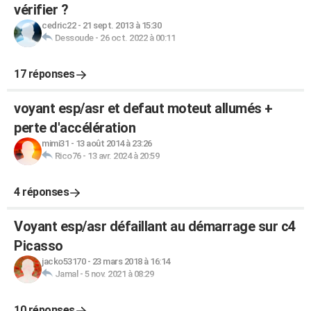
vérifier ?
cedric22
-
21 sept. 2013 à 15:30
Dessoude
-
26 oct. 2022 à 00:11
17 réponses
voyant esp/asr et defaut moteut allumés +
perte d'accélération
mimi31
-
13 août 2014 à 23:26
Rico76
-
13 avr. 2024 à 20:59
4 réponses
Voyant esp/asr défaillant au démarrage sur c4
Picasso
jacko53170
-
23 mars 2018 à 16:14
Jamal
-
5 nov. 2021 à 08:29
10 réponses