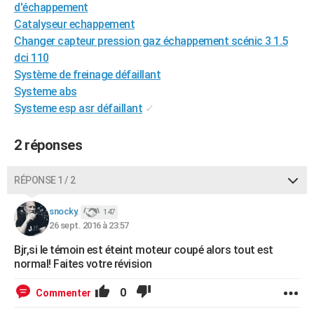
d'échappement
City break
Voyage de noces
Climat
Destinations
Voyage nature
Forum
+
PHOTO
Catalyseur echappement
Changer capteur pression gaz échappement scénic 3 1.5
GUIDES D'ACHAT
dci 110
BONS PLANS
Système de freinage défaillant
Systeme abs
CARTE DE VOEUX
Systeme esp asr défaillant
✓
Carte Bonne année
Carte Pâques
Carte de Noël
Carte Saint-Valentin
Carte d'anniversaire
DICTIONNAIRE
2 réponses
Biographies
Expressions
Dictionnaire
Citations
Proverbes
PROGRAMME TV
RÉPONSE 1 / 2
COPAINS D'AVANT
snocky.
Se connecter
Collèges
Universités
Service militaire
S'inscrire
Lycées
Primaires
Entreprises
Avis de recherche
147
AVIS DE DÉCÈS
26 sept. 2016 à 23:57
FORUM
Bjr,si le témoin est éteint moteur coupé alors tout est
normal! Faites votre révision
Lifestyle
Sport
Television
Cinema
Bricolage
Culture
Auto
Voyage
0
Commenter