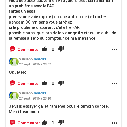
vous déplacez souvent en ville ; alors c'est certainement
un problème avec le FAP
faites un essai ;
prenez une voie rapide ( ou une autoroute ) et roulez
pendant 30 mn sans vous arrêtez
si le problème disparaît ; c'était le FAP.
possible aussi que lors de la vidange il y ait eu un oubli de
la remise à zéro du compteur de maintenance.
0
Commenter
Sansan
>
renard31
27 sept. 2016 à 23:07
Ok . Merci !
0
Commenter
Sansan
>
renard31
27 sept. 2016 à 23:10
Je vais essayer ça, et l'amener pour le témoin sonore.
Merci beaucoup
1
Commenter