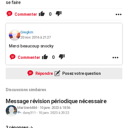
se faire
0
Commenter
Gregkrn
20 nov. 2016 à 21:27
Merci beaucoup snocky
0
Commenter
Répondre
Posez votre question
Discussions similaires
Message révision périodique nécessaire
Martine6484
-
10 janv. 2023 à 18:56
dany311
-
10 janv. 2023 à 20:22
3 réponses