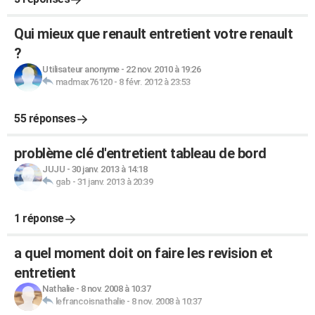
Qui mieux que renault entretient votre renault
?
Utilisateur anonyme
-
22 nov. 2010 à 19:26
madmax76120
-
8 févr. 2012 à 23:53
55 réponses
problème clé d'entretient tableau de bord
JUJU
-
30 janv. 2013 à 14:18
gab
-
31 janv. 2013 à 20:39
1 réponse
a quel moment doit on faire les revision et
entretient
Nathalie
-
8 nov. 2008 à 10:37
lefrancoisnathalie
-
8 nov. 2008 à 10:37