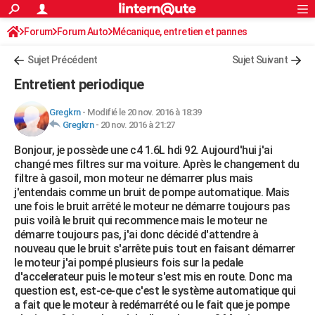
ACTUALITÉS
Forum
Forum Auto
Mécanique, entretien et pannes
Connexion
S'inscrire
Rechercher
Société
Education
Villes
Politique
Faits Divers
Monde
+
SPORT
Sujet Précédent
Sujet Suivant
Football
Cyclisme
Forum
Coupe du monde 2026
Tennis
Rugby
CULTURE
Entretient periodique
TNT
Cinéma
Musique
Programme TV
Streaming
Sorties cinéma
+
FINANCE
Gregkrn
-
Modifié le 20 nov. 2016 à 18:39
Gregkrn
-
20 nov. 2016 à 21:27
Impôts
Immobilier
Banque
Crédit
Retraite
Epargne
Risques naturels par ville
Assurance
AUTO
Bonjour, je possède une c4 1.6L hdi 92. Aujourd'hui j'ai
Réserver un essai
Berlines
Forum auto
Essais
Citadines
SUV
+
HIGH-TECH
changé mes filtres sur ma voiture. Après le changement du
filtre à gasoil, mon moteur ne démarrer plus mais
Meilleur smartphone
Ordinateurs
Guide high-tech
Mobiles
Internet
Jeux vidéo
+
BRICOLAGE
j'entendais comme un bruit de pompe automatique. Mais
une fois le bruit arrêté le moteur ne démarre toujours pas
Aménagement intérieur
Cuisine
Jardinage
+
Forum
Extérieur
Salle de bains
Rangement
WEEK-END
puis voilà le bruit qui recommence mais le moteur ne
démarre toujours pas, j'ai donc décidé d'attendre à
Escapades
Expositions
Week-end nature
Guides de France
Patrimoine
Musées
+
LIFESTYLE
nouveau que le bruit s'arrête puis tout en faisant démarrer
le moteur j'ai pompé plusieurs fois sur la pedale
Bien-être
Mode
+
Art de vivre
Loisirs
Modes de vie
SANTE
d'accelerateur puis le moteur s'est mis en route. Donc ma
question est, est-ce-que c'est le système automatique qui
Guide de la santé
Médicaments
+
Alimentation
Maladies
Sommeil
VOYAGE
a fait que le moteur à redémarrété ou le fait que je pompe