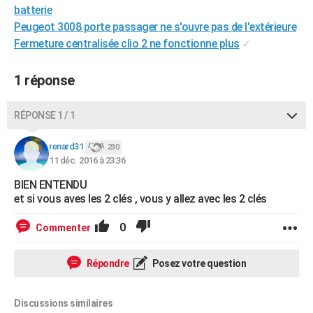
batterie
City break
Voyage de noces
Climat
Destinations
Voyage nature
Forum
+
PHOTO
Peugeot 3008 porte passager ne s'ouvre pas de l'extérieure
Fermeture centralisée clio 2 ne fonctionne plus
✓
GUIDES D'ACHAT
BONS PLANS
1 réponse
CARTE DE VOEUX
RÉPONSE 1 / 1
Carte Bonne année
Carte Pâques
Carte de Noël
Carte Saint-Valentin
Carte d'anniversaire
DICTIONNAIRE
renard31
230
Biographies
Expressions
Dictionnaire
Citations
Proverbes
PROGRAMME TV
11 déc. 2016 à 23:36
BIEN ENTENDU
COPAINS D'AVANT
et si vous aves les 2 clés , vous y allez avec les 2 clés
Se connecter
Collèges
Universités
Service militaire
S'inscrire
Lycées
Primaires
Entreprises
Avis de recherche
AVIS DE DÉCÈS
0
Commenter
FORUM
Répondre
Posez votre question
Lifestyle
Sport
Television
Cinema
Bricolage
Culture
Auto
Voyage
Discussions similaires