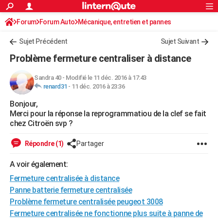
ACTUALITÉS
Forum
Forum Auto
Mécanique, entretien et pannes
Connexion
S'inscrire
Rechercher
Société
Education
Villes
Politique
Faits Divers
Monde
+
SPORT
Sujet Précédent
Sujet Suivant
Football
Cyclisme
Forum
Coupe du monde 2026
Tennis
Rugby
CULTURE
Problème fermeture centraliser à distance
TNT
Cinéma
Musique
Programme TV
Streaming
Sorties cinéma
+
FINANCE
Sandra 40
-
Modifié le 11 déc. 2016 à 17:43
renard31
-
11 déc. 2016 à 23:36
Impôts
Immobilier
Banque
Crédit
Retraite
Epargne
Risques naturels par ville
Assurance
AUTO
Bonjour,
Réserver un essai
Berlines
Forum auto
Essais
Citadines
SUV
+
HIGH-TECH
Merci pour la réponse la reprogrammatiou de la clef se fait
chez Citroën svp ?
Meilleur smartphone
Ordinateurs
Guide high-tech
Mobiles
Internet
Jeux vidéo
+
BRICOLAGE
Répondre (1)
Partager
Aménagement intérieur
Cuisine
Jardinage
+
Forum
Extérieur
Salle de bains
Rangement
WEEK-END
A voir également:
Escapades
Expositions
Week-end nature
Guides de France
Patrimoine
Musées
+
LIFESTYLE
Fermeture centralisée à distance
Bien-être
Mode
+
Art de vivre
Loisirs
Modes de vie
Panne batterie fermeture centralisée
SANTE
Problème fermeture centralisée peugeot 3008
Guide de la santé
Médicaments
+
Alimentation
Maladies
Sommeil
VOYAGE
Fermeture centralisée ne fonctionne plus suite à panne de