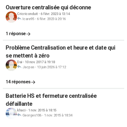
Ouverture centralisée qui déconne
Cricriconduit
-
6 févr. 2023 à 13:14
Icare95
-
6 févr. 2023 à 20:16
1 réponse
Problème Centralisation et heure et date qui
se mettent à zéro
Dai
-
10 nov. 2017 à 19:18
Jacpas
-
13 juin 2026 à 17:12
14 réponses
Batterie HS et fermeture centralisée
défaillante
khaci
-
1 nov. 2015 à 18:15
Georges106
-
1 nov. 2015 à 18:34