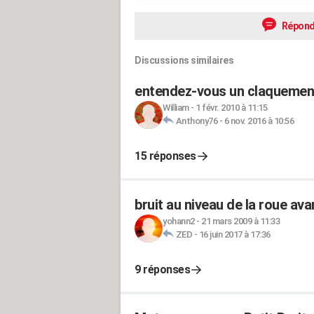
Répond
Discussions similaires
entendez-vous un claquemen
William
-
1 févr. 2010 à 11:15
Anthony76
-
6 nov. 2016 à 10:56
15 réponses
bruit au niveau de la roue ava
yohann2
-
21 mars 2009 à 11:33
ZED
-
16 juin 2017 à 17:36
9 réponses