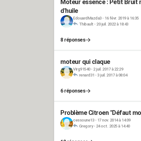
Moteur essence : Petit Bruit 
d'huile
EdouardMazda3
-
16 févr. 2019 à 16:35
Thibault
-
20 juil. 2022 à 18:43
8 réponses
moteur qui claque
Virg91540
-
2 juil. 2017 à 22:29
renard31
-
3 juil. 2017 à 08:04
6 réponses
Problème Citroen "Défaut mo
cessoune13
-
17 nov. 2014 à 14:09
Gregory
-
24 oct. 2025 à 14:40