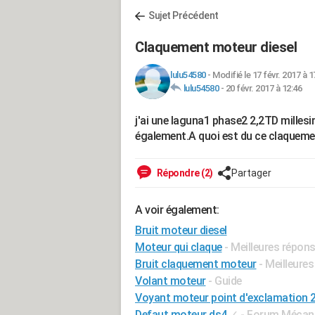
Sujet Précédent
Claquement moteur diesel
lulu54580
-
Modifié le 17 févr. 2017 à 1
lulu54580
-
20 févr. 2017 à 12:46
j'ai une laguna1 phase2 2,2TD millesim
également.A quoi est du ce claqueme
Répondre (2)
Partager
A voir également:
Bruit moteur diesel
Moteur qui claque
- Meilleures répon
Bruit claquement moteur
- Meilleure
Volant moteur
- Guide
Voyant moteur point d'exclamation 
Defaut moteur ds4
✓
-
Forum Mécaniq