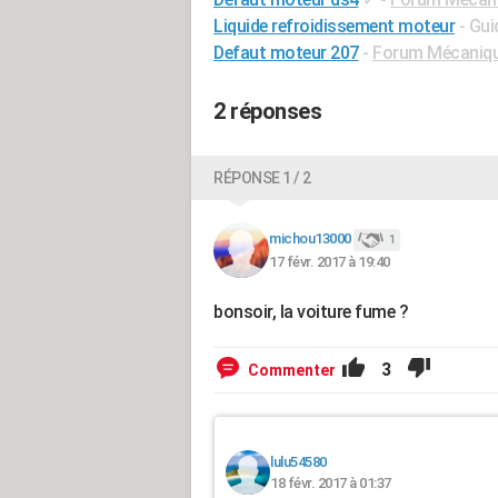
Liquide refroidissement moteur
- Gui
Defaut moteur 207
-
Forum Mécanique
2 réponses
RÉPONSE 1 / 2
michou13000
1
17 févr. 2017 à 19:40
bonsoir, la voiture fume ?
3
Commenter
lulu54580
18 févr. 2017 à 01:37