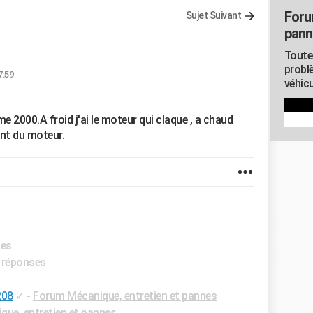
Foru
Sujet Suivant
pann
Toute
probl
7:59
véhicu
e 2000.A froid j'ai le moteur qui claque , a chaud
nt du moteur.
ses
s réponses
208
✓
-
Forum Mécanique, entretien et pannes
ue, entretien et pannes