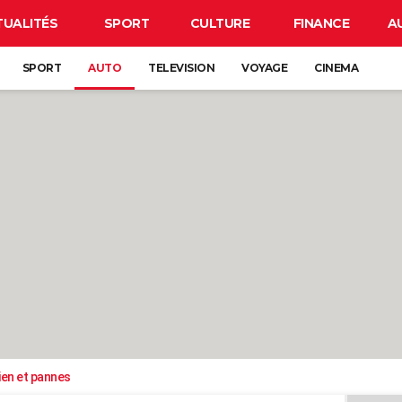
TUALITÉS
SPORT
CULTURE
FINANCE
A
SPORT
AUTO
TELEVISION
VOYAGE
CINEMA
ien et pannes