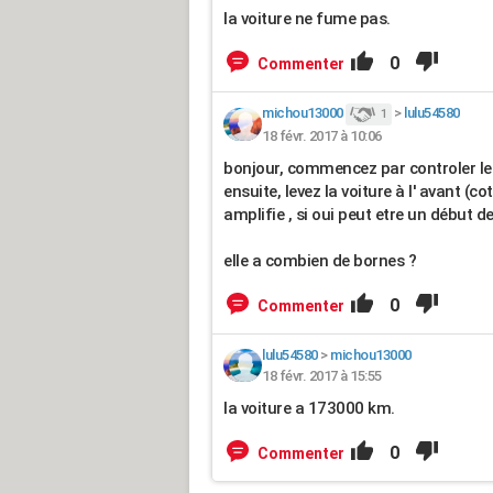
la voiture ne fume pas.
0
Commenter
michou13000
>
lulu54580
1
18 févr. 2017 à 10:06
bonjour, commencez par controler le
ensuite, levez la voiture à l' avant (co
amplifie , si oui peut etre un début d
elle a combien de bornes ?
0
Commenter
lulu54580
>
michou13000
18 févr. 2017 à 15:55
la voiture a 173000 km.
0
Commenter