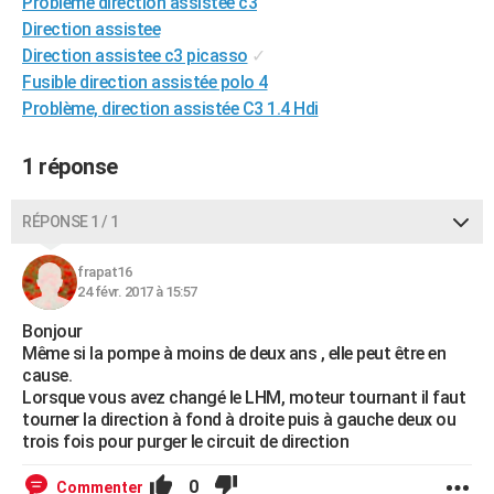
Probleme direction assistée c3
City break
Voyage de noces
Climat
Destinations
Voyage nature
Forum
+
PHOTO
Direction assistee
Direction assistee c3 picasso
✓
GUIDES D'ACHAT
Fusible direction assistée polo 4
Problème, direction assistée C3 1.4 Hdi
BONS PLANS
CARTE DE VOEUX
1 réponse
Carte Bonne année
Carte Pâques
Carte de Noël
Carte Saint-Valentin
Carte d'anniversaire
DICTIONNAIRE
RÉPONSE 1 / 1
Biographies
Expressions
Dictionnaire
Citations
Proverbes
PROGRAMME TV
frapat16
24 févr. 2017 à 15:57
COPAINS D'AVANT
Bonjour
Se connecter
Collèges
Universités
Service militaire
S'inscrire
Lycées
Primaires
Entreprises
Avis de recherche
AVIS DE DÉCÈS
Même si la pompe à moins de deux ans , elle peut être en
cause.
FORUM
Lorsque vous avez changé le LHM, moteur tournant il faut
tourner la direction à fond à droite puis à gauche deux ou
Lifestyle
Sport
Television
Cinema
Bricolage
Culture
Auto
Voyage
trois fois pour purger le circuit de direction
0
Commenter