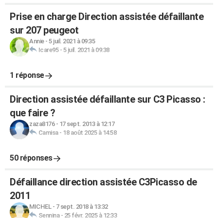
Prise en charge Direction assistée défaillante
sur 207 peugeot
Annie
-
5 juil. 2021 à 09:35
Icare95
-
5 juil. 2021 à 09:38
1 réponse
Direction assistée défaillante sur C3 Picasso :
que faire ?
zaza8176
-
17 sept. 2013 à 12:17
Camisa
-
18 août 2025 à 14:58
50 réponses
Défaillance direction assistée C3Picasso de
2011
MICHEL
-
7 sept. 2018 à 13:32
Sennina
-
25 févr. 2025 à 12:33