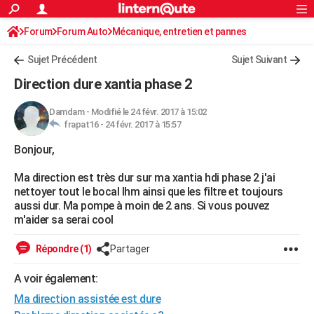
ACTUALITÉS
Forum
Forum Auto
Mécanique, entretien et pannes
Connexion
S'inscrire
Rechercher
Société
Education
Villes
Politique
Faits Divers
Monde
+
SPORT
Sujet Précédent
Sujet Suivant
Football
Cyclisme
Forum
Coupe du monde 2026
Tennis
Rugby
CULTURE
Direction dure xantia phase 2
TNT
Cinéma
Musique
Programme TV
Streaming
Sorties cinéma
+
FINANCE
Damdam
-
Modifié le 24 févr. 2017 à 15:02
frapat16 -
24 févr. 2017 à 15:57
Impôts
Immobilier
Banque
Crédit
Retraite
Epargne
Risques naturels par ville
Assurance
AUTO
Bonjour,
Réserver un essai
Berlines
Forum auto
Essais
Citadines
SUV
+
HIGH-TECH
Ma direction est très dur sur ma xantia hdi phase 2 j'ai
Meilleur smartphone
Ordinateurs
Guide high-tech
Mobiles
Internet
Jeux vidéo
+
BRICOLAGE
nettoyer tout le bocal lhm ainsi que les filtre et toujours
aussi dur. Ma pompe à moin de 2 ans. Si vous pouvez
Aménagement intérieur
Cuisine
Jardinage
+
Forum
Extérieur
Salle de bains
Rangement
WEEK-END
m'aider sa serai cool
Escapades
Expositions
Week-end nature
Guides de France
Patrimoine
Musées
+
LIFESTYLE
Répondre (1)
Partager
Bien-être
Mode
+
Art de vivre
Loisirs
Modes de vie
SANTE
A voir également:
Ma direction assistée est dure
Guide de la santé
Médicaments
+
Alimentation
Maladies
Sommeil
VOYAGE