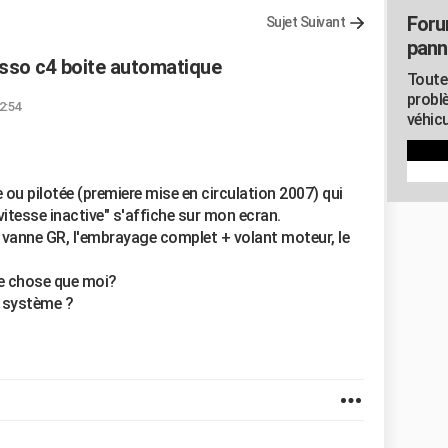
Foru
Sujet Suivant
pann
casso c4 boite automatique
Toute
probl
2:54
véhicu
ou pilotée (premiere mise en circulation 2007) qui
vitesse inactive" s'affiche sur mon ecran.
vanne GR, l'embrayage complet + volant moteur, le
e chose que moi?
e système ?