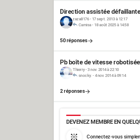
Direction assistée défaillante
zaza8176
-
17 sept. 2013 à 12:17
Camisa
-
18 août 2025 à 14:58
50 réponses
Pb boîte de vitesse robotisé
Thierry
-
3 nov. 2014 à 22:10
snocky.
-
4 nov. 2014 à 09:14
2 réponses
DEVENEZ MEMBRE EN QUELQ
Connectez-vous simpleme