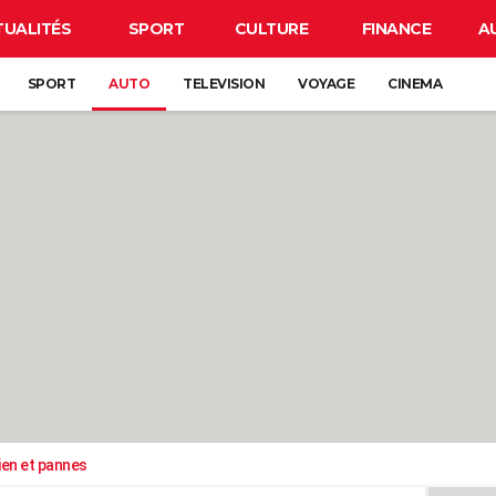
TUALITÉS
SPORT
CULTURE
FINANCE
A
SPORT
AUTO
TELEVISION
VOYAGE
CINEMA
ien et pannes