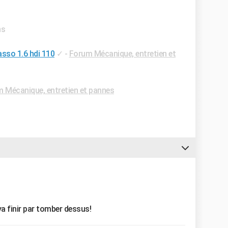
ns
asso 1.6 hdi 110
✓
-
Forum Mécanique, entretien et
 Mécanique, entretien et pannes
 va finir par tomber dessus!