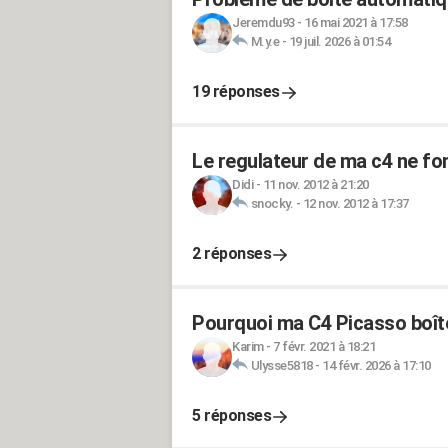
Jeremdu93
-
16 mai 2021 à 17:58
M.y.e
-
19 juil. 2026 à 01:54
19 réponses
Le regulateur de ma c4 ne fo
Didi
-
11 nov. 2012 à 21:20
snocky.
-
12 nov. 2012 à 17:37
2 réponses
Pourquoi ma C4 Picasso boît
Karim
-
7 févr. 2021 à 18:21
Ulysse5818
-
14 févr. 2026 à 17:10
5 réponses