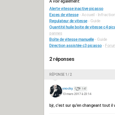
A voir également:
Alerte vitesse inactive picasso
Exces de vitesse
- Accueil - Infractio
Regulateur de vitesse
- Guide
Quantité huile boite de vitesse c4 pic
pannes
Boîte de vitesse manuelle
- Guide
Direction assistée c3 picasso
-
Forum
2 réponses
RÉPONSE 1 / 2
snocky.
147
13 mars 2017 à 23:14
bjr, c'est sur qu'en changeant tout il