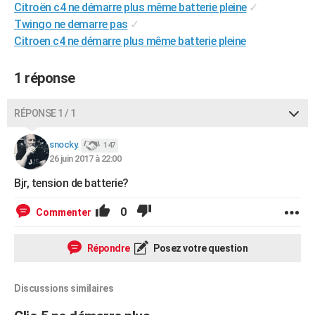
Citroën c4 ne démarre plus même batterie pleine
✓
City break
Voyage de noces
Climat
Destinations
Voyage nature
Forum
+
PHOTO
Twingo ne demarre pas
✓
Citroen c4 ne démarre plus même batterie pleine
GUIDES D'ACHAT
BONS PLANS
1 réponse
CARTE DE VOEUX
RÉPONSE 1 / 1
Carte Bonne année
Carte Pâques
Carte de Noël
Carte Saint-Valentin
Carte d'anniversaire
DICTIONNAIRE
snocky.
147
Biographies
Expressions
Dictionnaire
Citations
Proverbes
26 juin 2017 à 22:00
PROGRAMME TV
Bjr, tension de batterie?
COPAINS D'AVANT
0
Commenter
Se connecter
Collèges
Universités
Service militaire
S'inscrire
Lycées
Primaires
Entreprises
Avis de recherche
AVIS DE DÉCÈS
FORUM
Répondre
Posez votre question
Lifestyle
Sport
Television
Cinema
Bricolage
Culture
Auto
Voyage
Discussions similaires