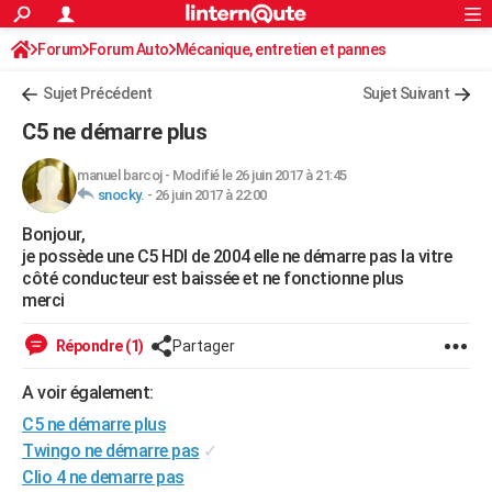
ACTUALITÉS
Forum
Forum Auto
Mécanique, entretien et pannes
Connexion
S'inscrire
Rechercher
Société
Education
Villes
Politique
Faits Divers
Monde
+
SPORT
Sujet Précédent
Sujet Suivant
Football
Cyclisme
Forum
Coupe du monde 2026
Tennis
Rugby
CULTURE
C5 ne démarre plus
TNT
Cinéma
Musique
Programme TV
Streaming
Sorties cinéma
+
FINANCE
manuel barcoj
-
Modifié le 26 juin 2017 à 21:45
snocky.
-
26 juin 2017 à 22:00
Impôts
Immobilier
Banque
Crédit
Retraite
Epargne
Risques naturels par ville
Assurance
AUTO
Bonjour,
Réserver un essai
Berlines
Forum auto
Essais
Citadines
SUV
+
HIGH-TECH
je possède une C5 HDI de 2004 elle ne démarre pas la vitre
côté conducteur est baissée et ne fonctionne plus
Meilleur smartphone
Ordinateurs
Guide high-tech
Mobiles
Internet
Jeux vidéo
+
BRICOLAGE
merci
Aménagement intérieur
Cuisine
Jardinage
+
Forum
Extérieur
Salle de bains
Rangement
WEEK-END
Répondre (1)
Partager
Escapades
Expositions
Week-end nature
Guides de France
Patrimoine
Musées
+
LIFESTYLE
A voir également:
C5 ne démarre plus
Bien-être
Mode
+
Art de vivre
Loisirs
Modes de vie
SANTE
Twingo ne démarre pas
✓
Guide de la santé
Médicaments
+
Alimentation
Maladies
Sommeil
VOYAGE
Clio 4 ne demarre pas