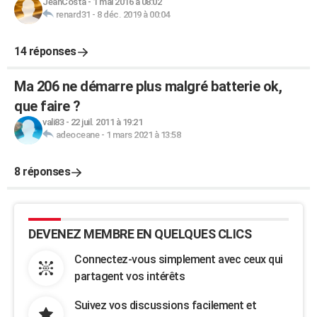
JeanCosta
-
1 mai 2016 à 08:02
renard31
-
8 déc. 2019 à 00:04
14 réponses
Ma 206 ne démarre plus malgré batterie ok,
que faire ?
vali83
-
22 juil. 2011 à 19:21
adeoceane
-
1 mars 2021 à 13:58
8 réponses
DEVENEZ MEMBRE EN QUELQUES CLICS
Connectez-vous simplement avec ceux qui
partagent vos intérêts
Suivez vos discussions facilement et