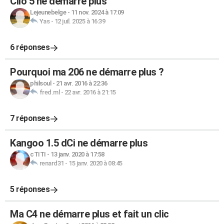
Clio 5 ne démarre plus
Lejeunebelge
-
11 nov. 2024 à 17:09
Yas
-
12 juil. 2025 à 16:39
6 réponses
Pourquoi ma 206 ne démarre plus ?
philsoul
-
21 avr. 2016 à 22:36
fred.ml
-
22 avr. 2016 à 21:15
7 réponses
Kangoo 1.5 dCi ne démarre plus
cTITI
-
13 janv. 2020 à 17:58
renard31
-
15 janv. 2020 à 08:45
5 réponses
Ma C4 ne démarre plus et fait un clic