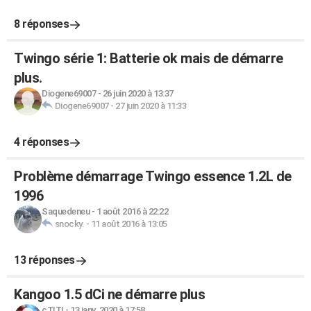
8 réponses
Twingo série 1: Batterie ok mais de démarre
plus.
Diogene69007
-
26 juin 2020 à 13:37
Diogene69007
-
27 juin 2020 à 11:33
4 réponses
Problème démarrage Twingo essence 1.2L de
1996
Saquedeneu
-
1 août 2016 à 22:22
snocky.
-
11 août 2016 à 13:05
13 réponses
Kangoo 1.5 dCi ne démarre plus
cTITI
-
13 janv. 2020 à 17:58