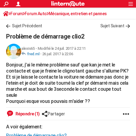
ACTUALITÉS
Forum
Forum Auto
Mécanique, entretien et pannes
Connexion
S'inscrire
Rechercher
Société
Education
Villes
Politique
Faits Divers
Monde
+
SPORT
Sujet Précédent
Sujet Suivant
Football
Cyclisme
Forum
Coupe du monde 2026
Tennis
Rugby
CULTURE
Problème de démarrage clio2
TNT
Cinéma
Musique
Programme TV
Streaming
Sorties cinéma
+
FINANCE
alexis65
-
Modifié le 24 juil. 2017 à 22:11
fred.ml
-
26 juil. 2017 à 22:06
Impôts
Immobilier
Banque
Crédit
Retraite
Epargne
Risques naturels par ville
Assurance
AUTO
Bonjour, j'ai le même problème sauf que kan je met le
Réserver un essai
Berlines
Forum auto
Essais
Citadines
SUV
+
HIGH-TECH
contacte et que je freine le clignotant gauche s'allume PK?
Et si je laisse le contacte la voiture ne ddemare pas donc je
Meilleur smartphone
Ordinateurs
Guide high-tech
Mobiles
Internet
Jeux vidéo
+
BRICOLAGE
l'etein et je doit de suite tourné la clef pr démarré mais cela
marche et aux bout de 3seconde le contact coupe tout
Aménagement intérieur
Cuisine
Jardinage
+
Forum
Extérieur
Salle de bains
Rangement
WEEK-END
seule
Pourquoi esque vous pouvais m'aider ??
Escapades
Expositions
Week-end nature
Guides de France
Patrimoine
Musées
+
LIFESTYLE
Répondre (1)
Partager
Bien-être
Mode
+
Art de vivre
Loisirs
Modes de vie
SANTE
A voir également:
Guide de la santé
Médicaments
+
Alimentation
Maladies
Sommeil
VOYAGE
Problème de démarrage clio2