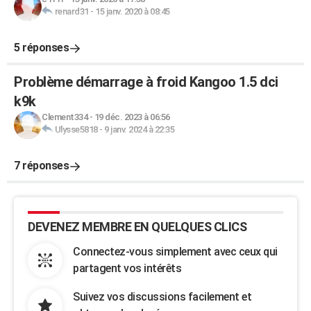
renard31
-
15 janv. 2020 à 08:45
5 réponses
Problème démarrage à froid Kangoo 1.5 dci
k9k
Clement334
-
19 déc. 2023 à 06:56
Ulysse5818
-
9 janv. 2024 à 22:35
7 réponses
DEVENEZ MEMBRE EN QUELQUES CLICS
Connectez-vous simplement avec ceux qui
partagent vos intérêts
Suivez vos discussions facilement et