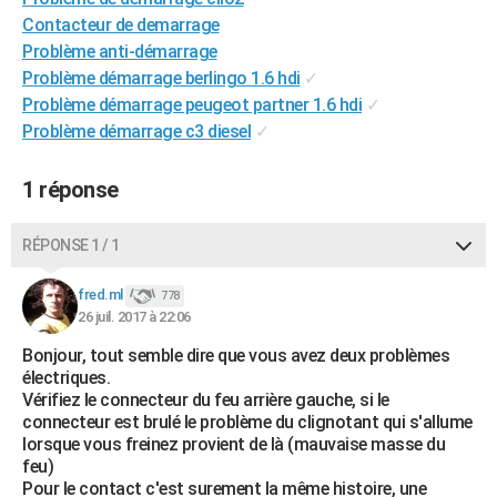
City break
Voyage de noces
Climat
Destinations
Voyage nature
Forum
+
Contacteur de demarrage
PHOTO
Problème anti-démarrage
GUIDES D'ACHAT
Problème démarrage berlingo 1.6 hdi
✓
Problème démarrage peugeot partner 1.6 hdi
✓
BONS PLANS
Problème démarrage c3 diesel
✓
CARTE DE VOEUX
1 réponse
Carte Bonne année
Carte Pâques
Carte de Noël
Carte Saint-Valentin
Carte d'anniversaire
DICTIONNAIRE
RÉPONSE 1 / 1
Biographies
Expressions
Dictionnaire
Citations
Proverbes
PROGRAMME TV
fred.ml
COPAINS D'AVANT
778
26 juil. 2017 à 22:06
Se connecter
Collèges
Universités
Service militaire
S'inscrire
Lycées
Primaires
Entreprises
Avis de recherche
AVIS DE DÉCÈS
Bonjour, tout semble dire que vous avez deux problèmes
électriques.
FORUM
Vérifiez le connecteur du feu arrière gauche, si le
connecteur est brulé le problème du clignotant qui s'allume
Lifestyle
Sport
Television
Cinema
Bricolage
Culture
Auto
Voyage
lorsque vous freinez provient de là (mauvaise masse du
feu)
Pour le contact c'est surement la même histoire, une