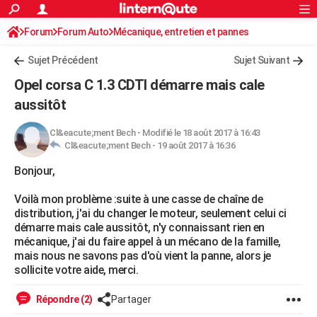
ACTUALITÉS
Forum
Forum Auto
Mécanique, entretien et pannes
Connexion
S'inscrire
Rechercher
Société
Education
Villes
Politique
Faits Divers
Monde
+
SPORT
Sujet Précédent
Sujet Suivant
Football
Cyclisme
Forum
Coupe du monde 2026
Tennis
Rugby
CULTURE
Opel corsa C 1.3 CDTI démarre mais cale
TNT
Cinéma
Musique
Programme TV
Streaming
Sorties cinéma
+
aussitôt
FINANCE
Impôts
Immobilier
Banque
Crédit
Retraite
Epargne
Risques naturels par ville
Assurance
AUTO
Cl&eacute;ment Bech
-
Modifié le 18 août 2017 à 16:43
Cl&eacute;ment Bech -
19 août 2017 à 16:36
Réserver un essai
Berlines
Forum auto
Essais
Citadines
SUV
+
HIGH-TECH
Bonjour,
Meilleur smartphone
Ordinateurs
Guide high-tech
Mobiles
Internet
Jeux vidéo
+
BRICOLAGE
Voilà mon problème :suite à une casse de chaîne de
distribution, j'ai du changer le moteur, seulement celui ci
Aménagement intérieur
Cuisine
Jardinage
+
Forum
Extérieur
Salle de bains
Rangement
WEEK-END
démarre mais cale aussitôt, n'y connaissant rien en
mécanique, j'ai du faire appel à un mécano de la famille,
Escapades
Expositions
Week-end nature
Guides de France
Patrimoine
Musées
+
LIFESTYLE
mais nous ne savons pas d'où vient la panne, alors je
sollicite votre aide, merci.
Bien-être
Mode
+
Art de vivre
Loisirs
Modes de vie
SANTE
Répondre (2)
Partager
Guide de la santé
Médicaments
+
Alimentation
Maladies
Sommeil
VOYAGE