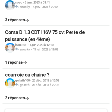
soso
-
5 janv. 2023 à 08:41
snocky.
-
5 janv. 2023 à 22:47
3 réponses
Corsa D 1.3 CDTI 16V 75 cv: Perte de
puissance (en 4ème)
la38320
-
14 juin 2023 à 12:10
snocky.
-
15 juin 2023 à 19:08
1 réponse
courroie ou chaine ?
goliath100
-
26 déc. 2013 à 15:58
goliath
-
28 déc. 2013 à 22:32
2 réponses