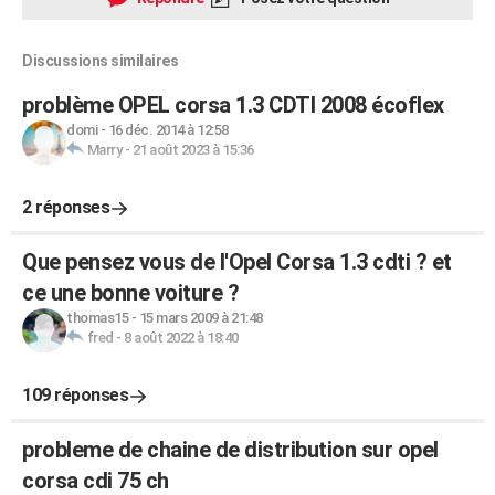
Discussions similaires
problème OPEL corsa 1.3 CDTI 2008 écoflex
domi
-
16 déc. 2014 à 12:58
Marry
-
21 août 2023 à 15:36
2 réponses
Que pensez vous de l'Opel Corsa 1.3 cdti ? et
ce une bonne voiture ?
thomas15
-
15 mars 2009 à 21:48
fred
-
8 août 2022 à 18:40
109 réponses
probleme de chaine de distribution sur opel
corsa cdi 75 ch