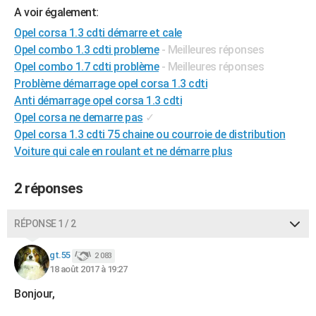
A voir également:
City break
Voyage de noces
Climat
Destinations
Voyage nature
Forum
+
PHOTO
Opel corsa 1.3 cdti démarre et cale
GUIDES D'ACHAT
Opel combo 1.3 cdti probleme
- Meilleures réponses
Opel combo 1.7 cdti problème
- Meilleures réponses
BONS PLANS
Problème démarrage opel corsa 1.3 cdti
Anti démarrage opel corsa 1.3 cdti
CARTE DE VOEUX
Opel corsa ne demarre pas
✓
Carte Bonne année
Carte Pâques
Carte de Noël
Carte Saint-Valentin
Carte d'anniversaire
DICTIONNAIRE
Opel corsa 1.3 cdti 75 chaine ou courroie de distribution
Voiture qui cale en roulant et ne démarre plus
Biographies
Expressions
Dictionnaire
Citations
Proverbes
PROGRAMME TV
2 réponses
COPAINS D'AVANT
Se connecter
Collèges
Universités
Service militaire
S'inscrire
Lycées
Primaires
Entreprises
Avis de recherche
AVIS DE DÉCÈS
RÉPONSE 1 / 2
FORUM
gt.55
2 083
18 août 2017 à 19:27
Lifestyle
Sport
Television
Cinema
Bricolage
Culture
Auto
Voyage
Bonjour,