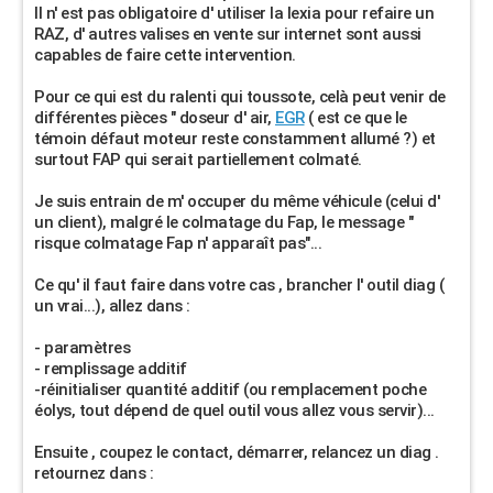
Il n' est pas obligatoire d' utiliser la lexia pour refaire un
RAZ, d' autres valises en vente sur internet sont aussi
capables de faire cette intervention.
Pour ce qui est du ralenti qui toussote, celà peut venir de
différentes pièces " doseur d' air,
EGR
( est ce que le
témoin défaut moteur reste constamment allumé ?) et
surtout FAP qui serait partiellement colmaté.
Je suis entrain de m' occuper du même véhicule (celui d'
un client), malgré le colmatage du Fap, le message "
risque colmatage Fap n' apparaît pas"...
Ce qu' il faut faire dans votre cas , brancher l' outil diag (
un vrai...), allez dans :
- paramètres
- remplissage additif
-réinitialiser quantité additif (ou remplacement poche
éolys, tout dépend de quel outil vous allez vous servir)...
Ensuite , coupez le contact, démarrer, relancez un diag .
retournez dans :