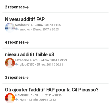
2 réponses
Niveau additif FAP
Nordoc5914
-
23 nov. 2017 à 11:35
snocky.
-
25 nov. 2017 à 20:53
4 réponses
niveau additit faible c3
ezzeddine.al.arbi
-
24 nov. 2014 à 23:29
gilou47150
-
25 nov. 2014 à 00:11
3 réponses
Où ajouter l'additif FAP pour la C4 Picasso?
HAMIDBEL 1
-
18 oct. 2011 à 18:16
Nyto
-
13 déc. 2019 à 03:13