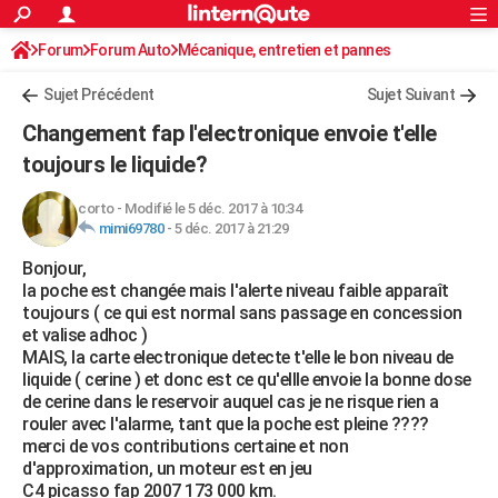
ACTUALITÉS
Forum
Forum Auto
Mécanique, entretien et pannes
Connexion
S'inscrire
Rechercher
Société
Education
Villes
Politique
Faits Divers
Monde
+
SPORT
Sujet Précédent
Sujet Suivant
Football
Cyclisme
Forum
Coupe du monde 2026
Tennis
Rugby
CULTURE
Changement fap l'electronique envoie t'elle
TNT
Cinéma
Musique
Programme TV
Streaming
Sorties cinéma
+
toujours le liquide?
FINANCE
Impôts
Immobilier
Banque
Crédit
Retraite
Epargne
Risques naturels par ville
Assurance
AUTO
corto
-
Modifié le 5 déc. 2017 à 10:34
mimi69780
-
5 déc. 2017 à 21:29
Réserver un essai
Berlines
Forum auto
Essais
Citadines
SUV
+
HIGH-TECH
Bonjour,
la poche est changée mais l'alerte niveau faible apparaît
Meilleur smartphone
Ordinateurs
Guide high-tech
Mobiles
Internet
Jeux vidéo
+
BRICOLAGE
toujours ( ce qui est normal sans passage en concession
et valise adhoc )
Aménagement intérieur
Cuisine
Jardinage
+
Forum
Extérieur
Salle de bains
Rangement
WEEK-END
MAIS, la carte electronique detecte t'elle le bon niveau de
liquide ( cerine ) et donc est ce qu'ellle envoie la bonne dose
Escapades
Expositions
Week-end nature
Guides de France
Patrimoine
Musées
+
LIFESTYLE
de cerine dans le reservoir auquel cas je ne risque rien a
rouler avec l'alarme, tant que la poche est pleine ????
Bien-être
Mode
+
Art de vivre
Loisirs
Modes de vie
SANTE
merci de vos contributions certaine et non
d'approximation, un moteur est en jeu
Guide de la santé
Médicaments
+
Alimentation
Maladies
Sommeil
VOYAGE
C4 picasso fap 2007 173 000 km.