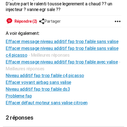
D'autre part le ralenti tousse legerement a chaud ?? un
City break
Voyage de noces
Climat
Destinations
Voyage nature
Forum
+
PHOTO
injecteur ? vanne egr sale ??
GUIDES D'ACHAT
Répondre (2)
Partager
BONS PLANS
A voir également:
CARTE DE VOEUX
Effacer message niveau additif fap trop faible sans valise
Effacer message niveau additif fap trop faible sans valise
Carte Bonne année
Carte Pâques
Carte de Noël
Carte Saint-Valentin
Carte d'anniversaire
DICTIONNAIRE
c4 picasso
- Meilleures réponses
Effacer message niveau additif fap trop faible avec valise
-
Biographies
Expressions
Dictionnaire
Citations
Proverbes
PROGRAMME TV
Meilleures réponses
Niveau additif fap trop faible c4 picasso
COPAINS D'AVANT
Effacer voyant airbag sans valise
Se connecter
Collèges
Universités
Service militaire
S'inscrire
Lycées
Primaires
Entreprises
Avis de recherche
AVIS DE DÉCÈS
Niveau additif fap trop faible ds3
Probleme fap
FORUM
Effacer défaut moteur sans valise citroen
Lifestyle
Sport
Television
Cinema
Bricolage
Culture
Auto
Voyage
2 réponses