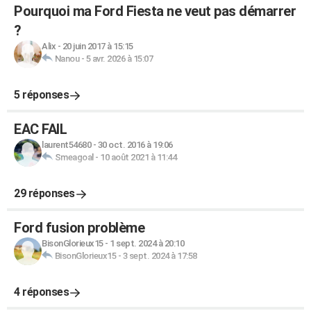
Pourquoi ma Ford Fiesta ne veut pas démarrer
?
Alix
-
20 juin 2017 à 15:15
Nanou
-
5 avr. 2026 à 15:07
5 réponses
EAC FAIL
laurent54680
-
30 oct. 2016 à 19:06
Smeagoal
-
10 août 2021 à 11:44
29 réponses
Ford fusion problème
BisonGlorieux15
-
1 sept. 2024 à 20:10
BisonGlorieux15
-
3 sept. 2024 à 17:58
4 réponses