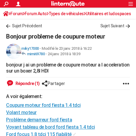
ACTUALITÉS
Forum
Forum Auto
Types de véhicules
Connexion
S'inscrire
Utilitaires et ludospaces
Rechercher
Société
Education
Villes
Politique
Faits Divers
Monde
+
SPORT
Sujet Précédent
Sujet Suivant
Football
Cyclisme
Forum
Coupe du monde 2026
Tennis
Rugby
CULTURE
Bonjour probleme de coupure moteur
TNT
Cinéma
Musique
Programme TV
Streaming
Sorties cinéma
+
FINANCE
miky17000
-
Modifié le 23 janv. 2018 à 16:22
mimi69780
-
24 janv. 2018 à 18:39
Impôts
Immobilier
Banque
Crédit
Retraite
Epargne
Risques naturels par ville
Assurance
AUTO
bonjour j ai un probleme de coupure moteur a l acceleration
Réserver un essai
Berlines
Forum auto
Essais
Citadines
SUV
+
HIGH-TECH
sur un boxer 2,8l HDI
Meilleur smartphone
Ordinateurs
Guide high-tech
Mobiles
Internet
Jeux vidéo
+
BRICOLAGE
Répondre (1)
Partager
Aménagement intérieur
Cuisine
Jardinage
+
Forum
Extérieur
Salle de bains
Rangement
WEEK-END
A voir également:
Escapades
Expositions
Week-end nature
Guides de France
Patrimoine
Musées
+
Coupure moteur ford fiesta 1.4 tdci
LIFESTYLE
Volant moteur
Bien-être
Mode
+
Art de vivre
Loisirs
Modes de vie
SANTE
Problème demarreur ford fiesta
Voyant tableau de bord ford fiesta 1.4 tdci
Guide de la santé
Médicaments
+
Alimentation
Maladies
Sommeil
VOYAGE
Ford focus 1.8 tdci 115 fiabilité
✓