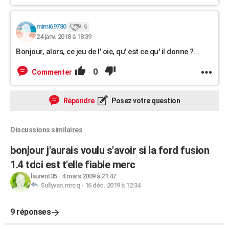
mimi69780
5
24 janv. 2018 à 18:39
Bonjour, alors, ce jeu de l' oie, qu' est ce qu' il donne ?...
0
Commenter
Répondre
Posez votre question
Discussions similaires
bonjour j'aurais voulu s'avoir si la ford fusion
1.4 tdci est t'elle fiable merc
laurent35
-
4 mars 2009 à 21:47
Sullyvan.mrcq
-
16 déc. 2019 à 12:34
9 réponses