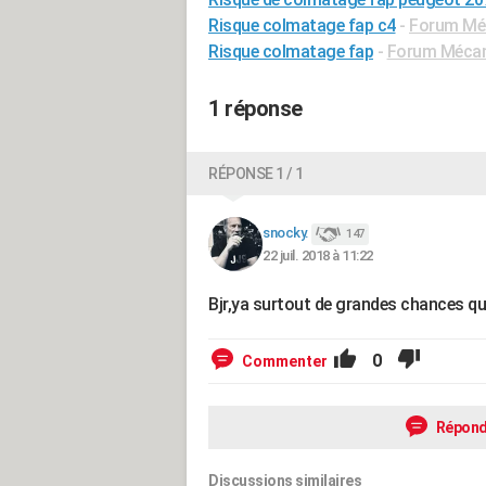
Risque colmatage fap c4
-
Forum Méc
Risque colmatage fap
-
Forum Mécani
1 réponse
RÉPONSE 1 / 1
snocky.
147
22 juil. 2018 à 11:22
Bjr,ya surtout de grandes chances que
0
Commenter
Répond
Discussions similaires