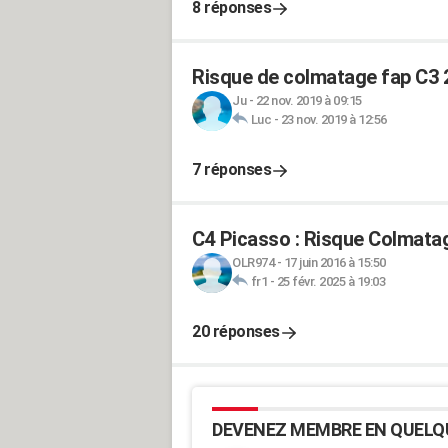
8 réponses
Risque de colmatage fap C3 
Ju
-
22 nov. 2019 à 09:15
Luc
-
23 nov. 2019 à 12:56
7 réponses
C4 Picasso : Risque Colmatag
OLR974
-
17 juin 2016 à 15:50
fr1
-
25 févr. 2025 à 19:03
20 réponses
DEVENEZ MEMBRE EN QUELQ