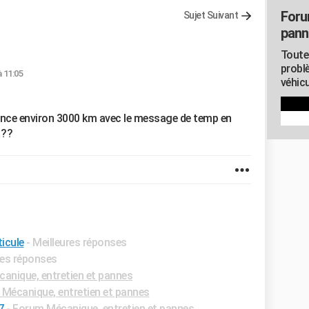
Foru
Sujet Suivant
pann
Toute
probl
à 11:05
véhicu
acance environ 3000 km avec le message de temp en
 ??
ticule
- Meilleures réponses
res réponses
anique, entretien et pannes
Mécanique, entretien et pannes
7
-
Forum Mécanique, entretien et pannes