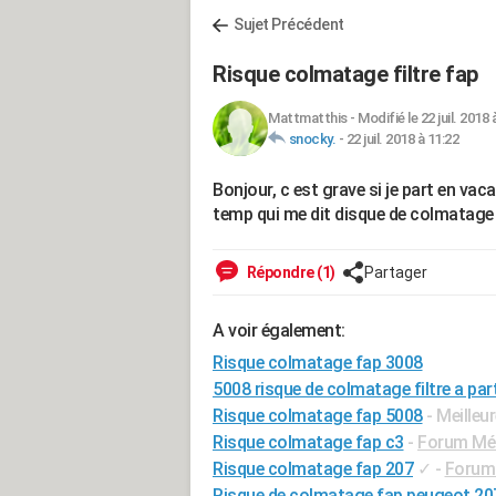
Sujet Précédent
Risque colmatage filtre fap
Mattmatthis
-
Modifié le 22 juil. 2018 
snocky.
-
22 juil. 2018 à 11:22
Bonjour, c est grave si je part en v
temp qui me dit disque de colmatage
Répondre (1)
Partager
A voir également:
Risque colmatage fap 3008
5008 risque de colmatage filtre a par
Risque colmatage fap 5008
- Meilleu
Risque colmatage fap c3
-
Forum Méc
Risque colmatage fap 207
✓
-
Forum 
Risque de colmatage fap peugeot 20