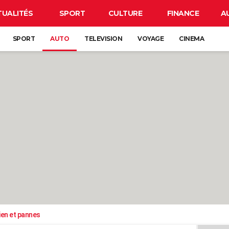
TUALITÉS
SPORT
CULTURE
FINANCE
A
SPORT
AUTO
TELEVISION
VOYAGE
CINEMA
ien et pannes