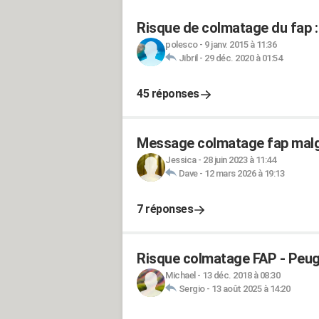
Risque de colmatage du fap : 
polesco
-
9 janv. 2015 à 11:36
Jibril
-
29 déc. 2020 à 01:54
45 réponses
Message colmatage fap malg
Jessica
-
28 juin 2023 à 11:44
Dave
-
12 mars 2026 à 19:13
7 réponses
Risque colmatage FAP - Peuge
Michael
-
13 déc. 2018 à 08:30
Sergio
-
13 août 2025 à 14:20