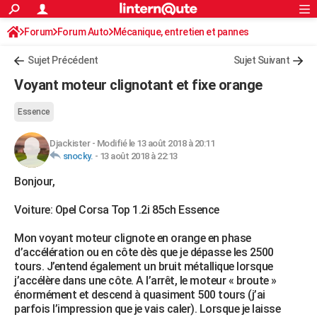
ACTUALITÉS
Forum
Forum Auto
Mécanique, entretien et pannes
Connexion
S'inscrire
Rechercher
Société
Education
Villes
Politique
Faits Divers
Monde
+
SPORT
Sujet Précédent
Sujet Suivant
Football
Cyclisme
Forum
Coupe du monde 2026
Tennis
Rugby
CULTURE
Voyant moteur clignotant et fixe orange
TNT
Cinéma
Musique
Programme TV
Streaming
Sorties cinéma
+
FINANCE
Essence
Impôts
Immobilier
Banque
Crédit
Retraite
Epargne
Risques naturels par ville
Assurance
AUTO
Djackister
-
Modifié le 13 août 2018 à 20:11
snocky.
-
13 août 2018 à 22:13
Réserver un essai
Berlines
Forum auto
Essais
Citadines
SUV
+
HIGH-TECH
Bonjour,
Meilleur smartphone
Ordinateurs
Guide high-tech
Mobiles
Internet
Jeux vidéo
+
BRICOLAGE
Voiture: Opel Corsa Top 1.2i 85ch Essence
Aménagement intérieur
Cuisine
Jardinage
+
Forum
Extérieur
Salle de bains
Rangement
WEEK-END
Mon voyant moteur clignote en orange en phase
Escapades
Expositions
Week-end nature
Guides de France
Patrimoine
Musées
+
LIFESTYLE
d’accélération ou en côte dès que je dépasse les 2500
tours. J’entend également un bruit métallique lorsque
Bien-être
Mode
+
Art de vivre
Loisirs
Modes de vie
SANTE
j’accélère dans une côte. A l’arrêt, le moteur « broute »
énormément et descend à quasiment 500 tours (j’ai
Guide de la santé
Médicaments
+
Alimentation
Maladies
Sommeil
VOYAGE
parfois l’impression que je vais caler). Lorsque je laisse