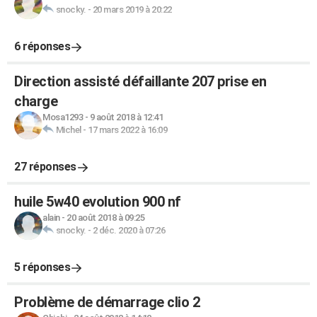
snocky.
-
20 mars 2019 à 20:22
6 réponses
Direction assisté défaillante 207 prise en
charge
Mosa1293
-
9 août 2018 à 12:41
Michel
-
17 mars 2022 à 16:09
27 réponses
huile 5w40 evolution 900 nf
alain
-
20 août 2018 à 09:25
snocky.
-
2 déc. 2020 à 07:26
5 réponses
Problème de démarrage clio 2