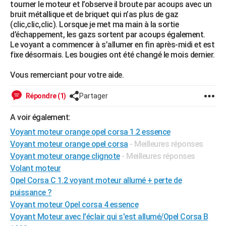
tourner le moteur et l’observe il broute par acoups avec un
City break
Voyage de noces
Climat
Destinations
Voyage nature
Forum
+
PHOTO
bruit métallique et de briquet qui n’as plus de gaz
(clic,clic,clic). Lorsque je met ma main à la sortie
GUIDES D'ACHAT
d’échappement, les gazs sortent par acoups également.
Le voyant a commencer à s’allumer en fin après-midi et est
BONS PLANS
fixe désormais. Les bougies ont été changé le mois dernier.
CARTE DE VOEUX
Vous remerciant pour votre aide.
Carte Bonne année
Carte Pâques
Carte de Noël
Carte Saint-Valentin
Carte d'anniversaire
DICTIONNAIRE
Répondre (1)
Partager
Biographies
Expressions
Dictionnaire
Citations
Proverbes
PROGRAMME TV
A voir également:
Voyant moteur orange opel corsa 1.2 essence
COPAINS D'AVANT
Voyant moteur orange opel corsa
- Meilleures réponses
Se connecter
Collèges
Universités
Service militaire
S'inscrire
Lycées
Primaires
Entreprises
Avis de recherche
AVIS DE DÉCÈS
Voyant moteur orange clignote
- Meilleures réponses
Volant moteur
FORUM
Opel Corsa C 1.2 voyant moteur allumé + perte de
puissance ?
Lifestyle
Sport
Television
Cinema
Bricolage
Culture
Auto
Voyage
Voyant moteur Opel corsa 4 essence
Voyant Moteur avec l'éclair qui s'est allumé/Opel Corsa B