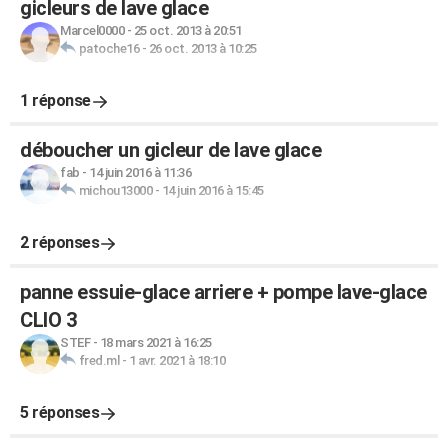
gicleurs de lave glace
Marcel0000
-
25 oct. 2013 à 20:51
patoche16
-
26 oct. 2013 à 10:25
1 réponse
déboucher un gicleur de lave glace
fab
-
14 juin 2016 à 11:36
michou13000
-
14 juin 2016 à 15:45
2 réponses
panne essuie-glace arriere + pompe lave-glace
CLIO 3
STEF
-
18 mars 2021 à 16:25
fred.ml
-
1 avr. 2021 à 18:10
5 réponses