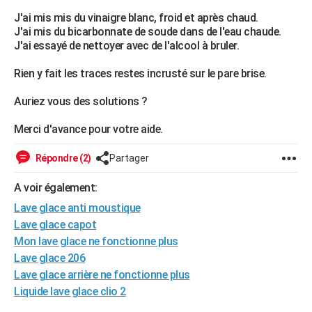
City break
Voyage de noces
Climat
Destinations
Voyage nature
Forum
+
J'ai mis mis du vinaigre blanc, froid et après chaud.
PHOTO
J'ai mis du bicarbonnate de soude dans de l'eau chaude.
J'ai essayé de nettoyer avec de l'alcool à bruler.
GUIDES D'ACHAT
Rien y fait les traces restes incrusté sur le pare brise.
BONS PLANS
Auriez vous des solutions ?
CARTE DE VOEUX
Carte Bonne année
Carte Pâques
Carte de Noël
Carte Saint-Valentin
Carte d'anniversaire
Merci d'avance pour votre aide.
DICTIONNAIRE
Biographies
Expressions
Dictionnaire
Citations
Proverbes
PROGRAMME TV
Répondre (2)
Partager
COPAINS D'AVANT
A voir également:
Lave glace anti moustique
Se connecter
Collèges
Universités
Service militaire
S'inscrire
Lycées
Primaires
Entreprises
Avis de recherche
AVIS DE DÉCÈS
Lave glace capot
Mon lave glace ne fonctionne plus
FORUM
Lave glace 206
Lifestyle
Sport
Television
Cinema
Bricolage
Culture
Auto
Voyage
Lave glace arrière ne fonctionne plus
Liquide lave glace clio 2