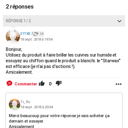
2 réponses
RÉPONSE 1 / 2
21TXE
30
18 sept. 2018 à 19:54
Bonjour,
Utilisez du produit à faire briller les cuivres sur humide et
essuyez au chiffon quand le produit a blanchi. le "Starwax"
est efficace (je n'ai pas d'actions !).
Amicalement.
0
Commenter
Ti_flo
18 sept. 2018 à 20:04
Merci beaucoup pour votre réponse je vais acheter ça
demain et essayer.
Amicalement