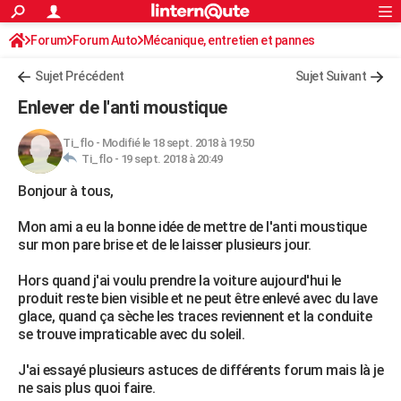
ACTUALITÉS
Forum
Forum Auto
Mécanique, entretien et pannes
Connexion
S'inscrire
Rechercher
Société
Education
Villes
Politique
Faits Divers
Monde
+
SPORT
Sujet Précédent
Sujet Suivant
Football
Cyclisme
Forum
Coupe du monde 2026
Tennis
Rugby
CULTURE
Enlever de l'anti moustique
TNT
Cinéma
Musique
Programme TV
Streaming
Sorties cinéma
+
FINANCE
Ti_flo
-
Modifié le 18 sept. 2018 à 19:50
Ti_flo -
19 sept. 2018 à 20:49
Impôts
Immobilier
Banque
Crédit
Retraite
Epargne
Risques naturels par ville
Assurance
AUTO
Bonjour à tous,
Réserver un essai
Berlines
Forum auto
Essais
Citadines
SUV
+
HIGH-TECH
Mon ami a eu la bonne idée de mettre de l'anti moustique
Meilleur smartphone
Ordinateurs
Guide high-tech
Mobiles
Internet
Jeux vidéo
+
BRICOLAGE
sur mon pare brise et de le laisser plusieurs jour.
Aménagement intérieur
Cuisine
Jardinage
+
Forum
Extérieur
Salle de bains
Rangement
WEEK-END
Hors quand j'ai voulu prendre la voiture aujourd'hui le
produit reste bien visible et ne peut être enlevé avec du lave
Escapades
Expositions
Week-end nature
Guides de France
Patrimoine
Musées
+
LIFESTYLE
glace, quand ça sèche les traces reviennent et la conduite
se trouve impraticable avec du soleil.
Bien-être
Mode
+
Art de vivre
Loisirs
Modes de vie
SANTE
J'ai essayé plusieurs astuces de différents forum mais là je
Guide de la santé
Médicaments
+
Alimentation
Maladies
Sommeil
VOYAGE
ne sais plus quoi faire.