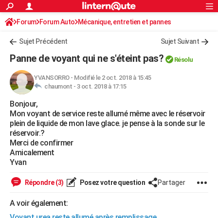
ACTUALITÉS
Forum
Forum Auto
Mécanique, entretien et pannes
Connexion
S'inscrire
Rechercher
Société
Education
Villes
Politique
Faits Divers
Monde
+
SPORT
Sujet Précédent
Sujet Suivant
Football
Cyclisme
Forum
Coupe du monde 2026
Tennis
Rugby
CULTURE
Panne de voyant qui ne s'éteint pas?
Résolu
TNT
Cinéma
Musique
Programme TV
Streaming
Sorties cinéma
+
FINANCE
YVANSORRO
-
Modifié le 2 oct. 2018 à 15:45
chaumont -
3 oct. 2018 à 17:15
Impôts
Immobilier
Banque
Crédit
Retraite
Epargne
Risques naturels par ville
Assurance
AUTO
Bonjour,
Réserver un essai
Berlines
Forum auto
Essais
Citadines
SUV
+
HIGH-TECH
Mon voyant de service reste allumé même avec le réservoir
plein de liquide de mon lave glace. je pense à la sonde sur le
Meilleur smartphone
Ordinateurs
Guide high-tech
Mobiles
Internet
Jeux vidéo
+
BRICOLAGE
réservoir.?
Merci de confirmer
Aménagement intérieur
Cuisine
Jardinage
+
Forum
Extérieur
Salle de bains
Rangement
WEEK-END
Amicalement
Yvan
Escapades
Expositions
Week-end nature
Guides de France
Patrimoine
Musées
+
LIFESTYLE
Répondre (3)
Posez votre question
Partager
Bien-être
Mode
+
Art de vivre
Loisirs
Modes de vie
SANTE
A voir également:
Guide de la santé
Médicaments
+
Alimentation
Maladies
Sommeil
VOYAGE
Voyant urea reste allumé après remplissage