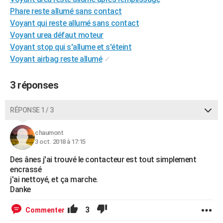
City break
Voyage de noces
Climat
Destinations
Voyage nature
Forum
+
Phare reste allumé sans contact
PHOTO
Voyant qui reste allumé sans contact
GUIDES D'ACHAT
Voyant urea défaut moteur
Voyant stop qui s'allume et s'éteint
BONS PLANS
Voyant airbag reste allumé
✓
CARTE DE VOEUX
3 réponses
Carte Bonne année
Carte Pâques
Carte de Noël
Carte Saint-Valentin
Carte d'anniversaire
DICTIONNAIRE
RÉPONSE 1 / 3
Biographies
Expressions
Dictionnaire
Citations
Proverbes
PROGRAMME TV
COPAINS D'AVANT
chaumont
3 oct. 2018 à 17:15
Se connecter
Collèges
Universités
Service militaire
S'inscrire
Lycées
Primaires
Entreprises
Avis de recherche
AVIS DE DÉCÈS
Des ânes j'ai trouvé le contacteur est tout simplement
encrassé
FORUM
j'ai nettoyé, et ça marche.
Danke
Lifestyle
Sport
Television
Cinema
Bricolage
Culture
Auto
Voyage
3
Commenter