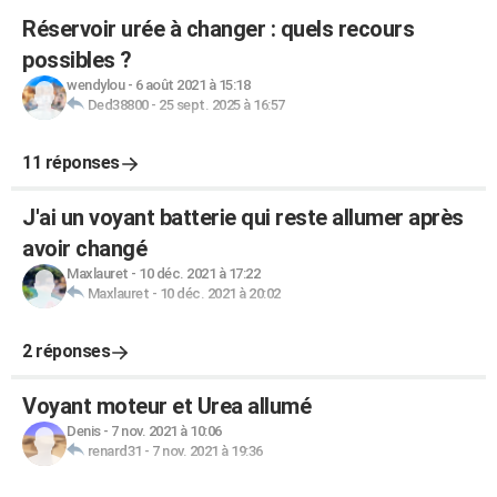
Réservoir urée à changer : quels recours
possibles ?
wendylou
-
6 août 2021 à 15:18
Ded38800
-
25 sept. 2025 à 16:57
11 réponses
J'ai un voyant batterie qui reste allumer après
avoir changé
Maxlauret
-
10 déc. 2021 à 17:22
Maxlauret
-
10 déc. 2021 à 20:02
2 réponses
Voyant moteur et Urea allumé
Denis
-
7 nov. 2021 à 10:06
renard31
-
7 nov. 2021 à 19:36