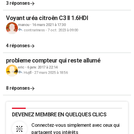
3 réponses
Voyant uréa citroên C3 II 1.6HDI
manou
-
16 mars 2021 à 17:30
contrariness
-
7 oct. 2023 à 09:00
4 réponses
probleme compteur qui reste allumé
eric
-
6 janv. 2017 à 22:14
Hujill
-
27 mars 2025 à 18:56
8 réponses
DEVENEZ MEMBRE EN QUELQUES CLICS
Connectez-vous simplement avec ceux qui
partagent vos intérêts