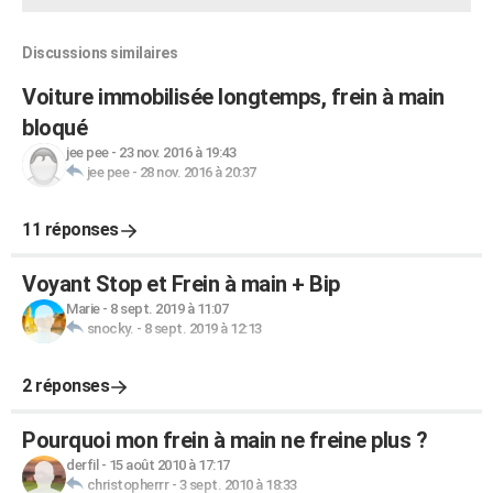
Discussions similaires
Voiture immobilisée longtemps, frein à main
bloqué
jee pee
-
23 nov. 2016 à 19:43
jee pee
-
28 nov. 2016 à 20:37
11 réponses
Voyant Stop et Frein à main + Bip
Marie
-
8 sept. 2019 à 11:07
snocky.
-
8 sept. 2019 à 12:13
2 réponses
Pourquoi mon frein à main ne freine plus ?
derfil
-
15 août 2010 à 17:17
christopherrr
-
3 sept. 2010 à 18:33