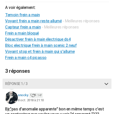
City break
Voyage de noces
Climat
Destinations
Voyage nature
Forum
+
PHOTO
A voir également:
Temoin frein a main
GUIDES D'ACHAT
Voyant frein a main reste allumé
- Meilleures réponses
BONS PLANS
Capteur frein a main
- Meilleures réponses
Frein a main bloqué
CARTE DE VOEUX
Désactiver frein à main électrique ds4
Bloc electrique frein à main scenic 2 neuf
Carte Bonne année
Carte Pâques
Carte de Noël
Carte Saint-Valentin
Carte d'anniversaire
DICTIONNAIRE
Voyant stop et frein à main qui s'allume
Biographies
Expressions
Dictionnaire
Citations
Proverbes
Frein a main c4 picasso
PROGRAMME TV
COPAINS D'AVANT
3 réponses
Se connecter
Collèges
Universités
Service militaire
S'inscrire
Lycées
Primaires
Entreprises
Avis de recherche
AVIS DE DÉCÈS
RÉPONSE 1 / 3
FORUM
snocky.
147
Lifestyle
Sport
Television
Cinema
Bricolage
Culture
Auto
Voyage
8 oct. 2018 à 21:10
Bjr,"pas d'anomalie apparente" bon en même temps c'est