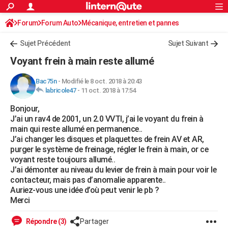
ACTUALITÉS
Forum
Forum Auto
Mécanique, entretien et pannes
Connexion
S'inscrire
Rechercher
Société
Education
Villes
Politique
Faits Divers
Monde
+
SPORT
Sujet Précédent
Sujet Suivant
Football
Cyclisme
Forum
Coupe du monde 2026
Tennis
Rugby
CULTURE
Voyant frein à main reste allumé
TNT
Cinéma
Musique
Programme TV
Streaming
Sorties cinéma
+
FINANCE
Bac75n
-
Modifié le 8 oct. 2018 à 20:43
labricole47
-
11 oct. 2018 à 17:54
Impôts
Immobilier
Banque
Crédit
Retraite
Epargne
Risques naturels par ville
Assurance
AUTO
Bonjour,
Réserver un essai
Berlines
Forum auto
Essais
Citadines
SUV
+
HIGH-TECH
J’ai un rav4 de 2001, un 2.0 VVTI, j’ai le voyant du frein à
main qui reste allumé en permanence..
Meilleur smartphone
Ordinateurs
Guide high-tech
Mobiles
Internet
Jeux vidéo
+
BRICOLAGE
J’ai changer les disques et plaquettes de frein AV et AR,
purger le système de freinage, régler le frein à main, or ce
Aménagement intérieur
Cuisine
Jardinage
+
Forum
Extérieur
Salle de bains
Rangement
WEEK-END
voyant reste toujours allumé..
J’ai démonter au niveau du levier de frein à main pour voir le
Escapades
Expositions
Week-end nature
Guides de France
Patrimoine
Musées
+
LIFESTYLE
contacteur, mais pas d’anomalie apparente..
Auriez-vous une idée d’où peut venir le pb ?
Bien-être
Mode
+
Art de vivre
Loisirs
Modes de vie
SANTE
Merci
Guide de la santé
Médicaments
+
Alimentation
Maladies
Sommeil
VOYAGE
Répondre (3)
Partager