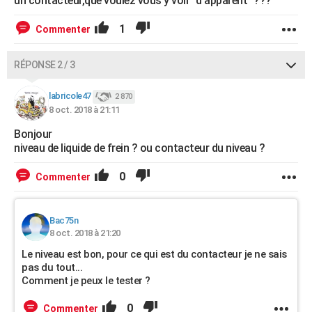
un contacteur,que voulez vous y voir "d apparent "???
1
Commenter
RÉPONSE 2 / 3
labricole47
2 870
8 oct. 2018 à 21:11
Bonjour
niveau de liquide de frein ? ou contacteur du niveau ?
0
Commenter
Bac75n
8 oct. 2018 à 21:20
Le niveau est bon, pour ce qui est du contacteur je ne sais
pas du tout...
Comment je peux le tester ?
0
Commenter