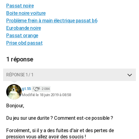
Passat noire
City break
Voyage de noces
Climat
Destinations
Voyage nature
Forum
+
PHOTO
Boite noire voiture
GUIDES D'ACHAT
Problème frein à main électrique passat b6
Eurobande noire
BONS PLANS
Passat orange
Prise obd passat
CARTE DE VOEUX
Carte Bonne année
Carte Pâques
Carte de Noël
Carte Saint-Valentin
Carte d'anniversaire
DICTIONNAIRE
1 réponse
Biographies
Expressions
Dictionnaire
Citations
Proverbes
PROGRAMME TV
RÉPONSE 1 / 1
COPAINS D'AVANT
gt.55
2 084
Se connecter
Collèges
Universités
Service militaire
S'inscrire
Lycées
Primaires
Entreprises
Avis de recherche
Modifié le 18 juin 2019 à 08:58
AVIS DE DÉCÈS
Bonjour,
FORUM
Du jeu sur une durite ? Comment est-ce possible ?
Lifestyle
Sport
Television
Cinema
Bricolage
Culture
Auto
Voyage
Forcément, si il y a des fuites d'air et des pertes de
pression vous allez avoir des soucis !