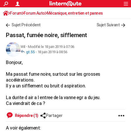
ACTUALITÉS
Forum
Forum Auto
Mécanique, entretien et pannes
Connexion
S'inscrire
Rechercher
Société
Education
Villes
Politique
Faits Divers
Monde
+
SPORT
Sujet Précédent
Sujet Suivant
Football
Cyclisme
Forum
Coupe du monde 2026
Tennis
Rugby
CULTURE
Passat, fumée noire, sifflement
TNT
Cinéma
Musique
Programme TV
Streaming
Sorties cinéma
+
FINANCE
Wil
-
Modifié le 18 juin 2019 à 07:06
gt.55
-
18 juin 2019 à 08:56
Impôts
Immobilier
Banque
Crédit
Retraite
Epargne
Risques naturels par ville
Assurance
AUTO
Bonjour,
Réserver un essai
Berlines
Forum auto
Essais
Citadines
SUV
+
HIGH-TECH
Ma passat fume noire, surtout sur les grosses
Meilleur smartphone
Ordinateurs
Guide high-tech
Mobiles
Internet
Jeux vidéo
+
BRICOLAGE
accélérations.
Il y a un sifflement ou bruit d aspiration.
Aménagement intérieur
Cuisine
Jardinage
+
Forum
Extérieur
Salle de bains
Rangement
WEEK-END
La durite d air a l entree de la vanne egr a du jeu.
Escapades
Expositions
Week-end nature
Guides de France
Patrimoine
Musées
+
LIFESTYLE
Ca viendrait de ca ?
Bien-être
Mode
+
Art de vivre
Loisirs
Modes de vie
SANTE
Répondre (1)
Partager
Guide de la santé
Médicaments
+
Alimentation
Maladies
Sommeil
VOYAGE
A voir également: