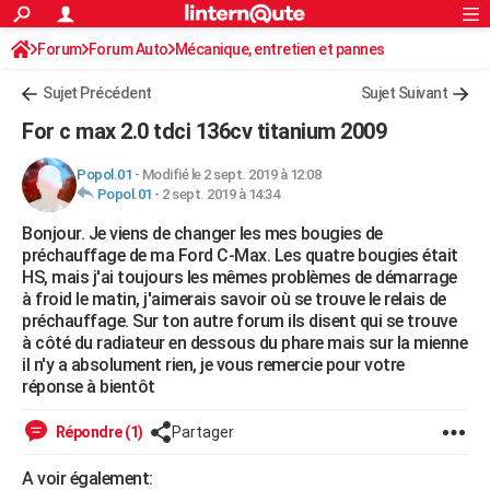
ACTUALITÉS
Forum
Forum Auto
Mécanique, entretien et pannes
Connexion
S'inscrire
Rechercher
Société
Education
Villes
Politique
Faits Divers
Monde
+
SPORT
Sujet Précédent
Sujet Suivant
Football
Cyclisme
Forum
Coupe du monde 2026
Tennis
Rugby
CULTURE
For c max 2.0 tdci 136cv titanium 2009
TNT
Cinéma
Musique
Programme TV
Streaming
Sorties cinéma
+
FINANCE
Popol.01
-
Modifié le 2 sept. 2019 à 12:08
Popol.01
-
2 sept. 2019 à 14:34
Impôts
Immobilier
Banque
Crédit
Retraite
Epargne
Risques naturels par ville
Assurance
AUTO
Bonjour. Je viens de changer les mes bougies de
Réserver un essai
Berlines
Forum auto
Essais
Citadines
SUV
+
HIGH-TECH
préchauffage de ma Ford C-Max. Les quatre bougies était
HS, mais j'ai toujours les mêmes problèmes de démarrage
Meilleur smartphone
Ordinateurs
Guide high-tech
Mobiles
Internet
Jeux vidéo
+
BRICOLAGE
à froid le matin, j'aimerais savoir où se trouve le relais de
préchauffage. Sur ton autre forum ils disent qui se trouve
Aménagement intérieur
Cuisine
Jardinage
+
Forum
Extérieur
Salle de bains
Rangement
WEEK-END
à côté du radiateur en dessous du phare mais sur la mienne
il n'y a absolument rien, je vous remercie pour votre
Escapades
Expositions
Week-end nature
Guides de France
Patrimoine
Musées
+
LIFESTYLE
réponse à bientôt
Bien-être
Mode
+
Art de vivre
Loisirs
Modes de vie
SANTE
Répondre (1)
Partager
Guide de la santé
Médicaments
+
Alimentation
Maladies
Sommeil
VOYAGE
A voir également: