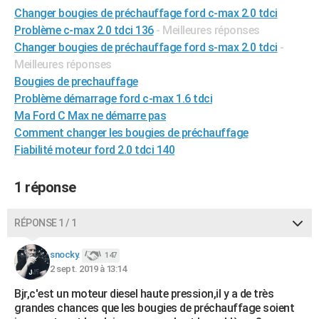
Changer bougies de préchauffage ford c-max 2.0 tdci
City break
Voyage de noces
Climat
Destinations
Voyage nature
Forum
+
PHOTO
Problème c-max 2.0 tdci 136
- Meilleures réponses
GUIDES D'ACHAT
Changer bougies de préchauffage ford s-max 2.0 tdci
-
Meilleures réponses
BONS PLANS
Bougies de prechauffage
Problème démarrage ford c-max 1.6 tdci
CARTE DE VOEUX
Ma Ford C Max ne démarre pas
Carte Bonne année
Carte Pâques
Carte de Noël
Carte Saint-Valentin
Carte d'anniversaire
Comment changer les bougies de préchauffage
DICTIONNAIRE
Fiabilité moteur ford 2.0 tdci 140
Biographies
Expressions
Dictionnaire
Citations
Proverbes
PROGRAMME TV
1 réponse
COPAINS D'AVANT
Se connecter
Collèges
Universités
Service militaire
S'inscrire
Lycées
Primaires
Entreprises
Avis de recherche
AVIS DE DÉCÈS
RÉPONSE 1 / 1
FORUM
snocky.
147
2 sept. 2019 à 13:14
Lifestyle
Sport
Television
Cinema
Bricolage
Culture
Auto
Voyage
Bjr,c'est un moteur diesel haute pression,il y a de très
grandes chances que les bougies de préchauffage soient