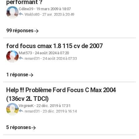
performant ?
Céline39
-
19 mars 2009 à 18:07
Waldo80
-
27 avr. 2023 à 20:49
99 réponses
ford focus cmax 1.8 115 cv de 2007
Mat573
-
24 août 2024 à 07:20
renard31
-
24 août 2024 à 07:33
1 réponse
Help !!! Problème Ford Focus C Max 2004
(136cv 2L TDCI)
VirginieK
-
22 déc. 2019 à 17:31
renard31
-
23 déc. 2019 à 16:14
5 réponses