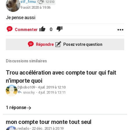
stf_frmu
12 510
9 août 2020 à 19:06
Je pense aussi
0
Commenter
Répondre
Posez votre question
Discussions similaires
Trou accélération avec compte tour qui fait
n’importe quoi
Djbobo109
-
4 juil. 2019 à 12:10
snocky.
-
4 juil. 2019 à 13:11
1 réponse
mon compte tour monte tout seul
redado
-
22 déc. 2021 à 20:19