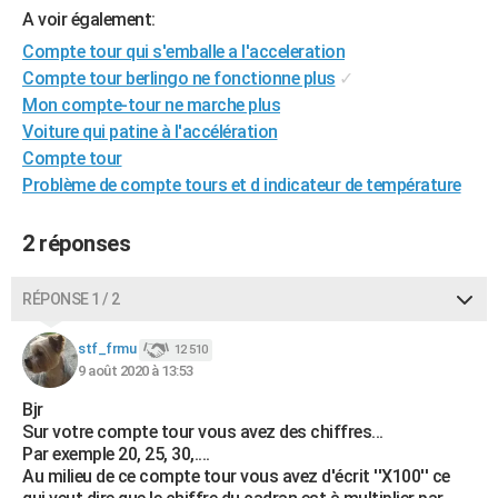
A voir également:
City break
Voyage de noces
Climat
Destinations
Voyage nature
Forum
+
PHOTO
Compte tour qui s'emballe a l'acceleration
GUIDES D'ACHAT
Compte tour berlingo ne fonctionne plus
✓
Mon compte-tour ne marche plus
BONS PLANS
Voiture qui patine à l'accélération
Compte tour
CARTE DE VOEUX
Problème de compte tours et d indicateur de température
Carte Bonne année
Carte Pâques
Carte de Noël
Carte Saint-Valentin
Carte d'anniversaire
DICTIONNAIRE
2 réponses
Biographies
Expressions
Dictionnaire
Citations
Proverbes
PROGRAMME TV
COPAINS D'AVANT
RÉPONSE 1 / 2
Se connecter
Collèges
Universités
Service militaire
S'inscrire
Lycées
Primaires
Entreprises
Avis de recherche
AVIS DE DÉCÈS
stf_frmu
12 510
9 août 2020 à 13:53
FORUM
Bjr
Lifestyle
Sport
Television
Cinema
Bricolage
Culture
Auto
Voyage
Sur votre compte tour vous avez des chiffres...
Par exemple 20, 25, 30,....
Au milieu de ce compte tour vous avez d'écrit ''X100'' ce