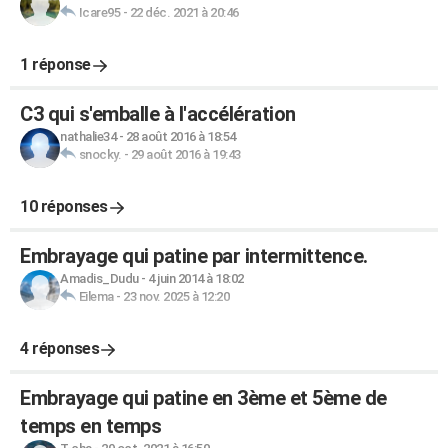
Icare95
-
22 déc. 2021 à 20:46
1 réponse
C3 qui s'emballe à l'accélération
nathalie34
-
28 août 2016 à 18:54
snocky.
-
29 août 2016 à 19:43
10 réponses
Embrayage qui patine par intermittence.
Amadis_Dudu
-
4 juin 2014 à 18:02
Eilema
-
23 nov. 2025 à 12:20
4 réponses
Embrayage qui patine en 3ème et 5ème de
temps en temps