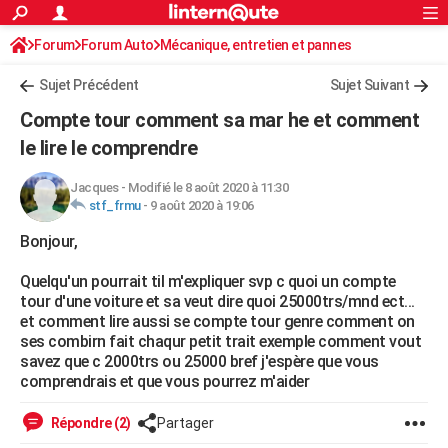
ACTUALITÉS
Forum
Forum Auto
Mécanique, entretien et pannes
Connexion
S'inscrire
Rechercher
Société
Education
Villes
Politique
Faits Divers
Monde
+
SPORT
Sujet Précédent
Sujet Suivant
Football
Cyclisme
Forum
Coupe du monde 2026
Tennis
Rugby
CULTURE
Compte tour comment sa mar he et comment
TNT
Cinéma
Musique
Programme TV
Streaming
Sorties cinéma
+
le lire le comprendre
FINANCE
Impôts
Immobilier
Banque
Crédit
Retraite
Epargne
Risques naturels par ville
Assurance
AUTO
Jacques
-
Modifié le 8 août 2020 à 11:30
stf_frmu
-
9 août 2020 à 19:06
Réserver un essai
Berlines
Forum auto
Essais
Citadines
SUV
+
HIGH-TECH
Bonjour,
Meilleur smartphone
Ordinateurs
Guide high-tech
Mobiles
Internet
Jeux vidéo
+
BRICOLAGE
Quelqu'un pourrait til m'expliquer svp c quoi un compte
tour d'une voiture et sa veut dire quoi 25000trs/mnd ect...
Aménagement intérieur
Cuisine
Jardinage
+
Forum
Extérieur
Salle de bains
Rangement
WEEK-END
et comment lire aussi se compte tour genre comment on
ses combirn fait chaqur petit trait exemple comment vout
Escapades
Expositions
Week-end nature
Guides de France
Patrimoine
Musées
+
LIFESTYLE
savez que c 2000trs ou 25000 bref j'espère que vous
comprendrais et que vous pourrez m'aider
Bien-être
Mode
+
Art de vivre
Loisirs
Modes de vie
SANTE
Répondre (2)
Partager
Guide de la santé
Médicaments
+
Alimentation
Maladies
Sommeil
VOYAGE