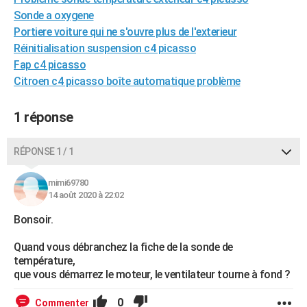
City break
Voyage de noces
Climat
Destinations
Voyage nature
Forum
+
Sonde a oxygene
PHOTO
Portiere voiture qui ne s'ouvre plus de l'exterieur
GUIDES D'ACHAT
Réinitialisation suspension c4 picasso
Fap c4 picasso
BONS PLANS
Citroen c4 picasso boîte automatique problème
CARTE DE VOEUX
1 réponse
Carte Bonne année
Carte Pâques
Carte de Noël
Carte Saint-Valentin
Carte d'anniversaire
DICTIONNAIRE
RÉPONSE 1 / 1
Biographies
Expressions
Dictionnaire
Citations
Proverbes
PROGRAMME TV
COPAINS D'AVANT
mimi69780
14 août 2020 à 22:02
Se connecter
Collèges
Universités
Service militaire
S'inscrire
Lycées
Primaires
Entreprises
Avis de recherche
AVIS DE DÉCÈS
Bonsoir.
FORUM
Quand vous débranchez la fiche de la sonde de
température,
Lifestyle
Sport
Television
Cinema
Bricolage
Culture
Auto
Voyage
que vous démarrez le moteur, le ventilateur tourne à fond ?
0
Commenter