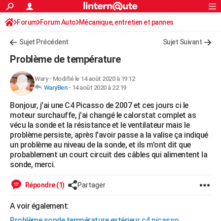
ACTUALITÉS
Forum
Forum Auto
Mécanique, entretien et pannes
Connexion
S'inscrire
Rechercher
Société
Education
Villes
Politique
Faits Divers
Monde
+
SPORT
Sujet Précédent
Sujet Suivant
Football
Cyclisme
Forum
Coupe du monde 2026
Tennis
Rugby
CULTURE
Problème de température
TNT
Cinéma
Musique
Programme TV
Streaming
Sorties cinéma
+
FINANCE
Wary
-
Modifié le 14 août 2020 à 19:12
WaryBen
-
14 août 2020 à 22:19
Impôts
Immobilier
Banque
Crédit
Retraite
Epargne
Risques naturels par ville
Assurance
AUTO
Bonjour, j'ai une C4 Picasso de 2007 et ces jours ci le
Réserver un essai
Berlines
Forum auto
Essais
Citadines
SUV
+
HIGH-TECH
moteur surchauffe, j'ai changé le calorstat complet as
vécu la sonde et la résistance et le ventilateur mais le
Meilleur smartphone
Ordinateurs
Guide high-tech
Mobiles
Internet
Jeux vidéo
+
BRICOLAGE
problème persiste, après l'avoir passe a la valise ça indiqué
un problème au niveau de la sonde, et ils m'ont dit que
Aménagement intérieur
Cuisine
Jardinage
+
Forum
Extérieur
Salle de bains
Rangement
WEEK-END
probablement un court circuit des câbles qui alimentent la
sonde, merci.
Escapades
Expositions
Week-end nature
Guides de France
Patrimoine
Musées
+
LIFESTYLE
Répondre (1)
Partager
Bien-être
Mode
+
Art de vivre
Loisirs
Modes de vie
SANTE
A voir également:
Guide de la santé
Médicaments
+
Alimentation
Maladies
Sommeil
VOYAGE
Problème sonde température extérieur c4 picasso