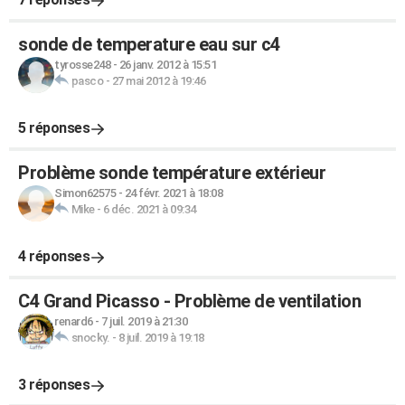
sonde de temperature eau sur c4
tyrosse248
-
26 janv. 2012 à 15:51
pasco
-
27 mai 2012 à 19:46
5 réponses
Problème sonde température extérieur
Simon62575
-
24 févr. 2021 à 18:08
Mike
-
6 déc. 2021 à 09:34
4 réponses
C4 Grand Picasso - Problème de ventilation
renard6
-
7 juil. 2019 à 21:30
snocky.
-
8 juil. 2019 à 19:18
3 réponses