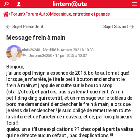
ACTUALITÉS
Forum
Forum Auto
Mécanique, entretien et pannes
Connexion
S'inscrire
Rechercher
Société
Education
Villes
Politique
Faits Divers
Monde
+
SPORT
Sujet Précédent
Sujet Suivant
Football
Cyclisme
Forum
Coupe du monde 2026
Tennis
Rugby
CULTURE
Message frein à main
TNT
Cinéma
Musique
Programme TV
Streaming
Sorties cinéma
+
FINANCE
alain26240
-
Modifié le 4 mars 2021 à 18:38
Jerome26250 -
14 juil. 2025 à 18:37
Impôts
Immobilier
Banque
Crédit
Retraite
Epargne
Risques naturels par ville
Assurance
AUTO
Bonjour,
Réserver un essai
Berlines
Forum auto
Essais
Citadines
SUV
+
HIGH-TECH
j'ai une opel Insignia essence de 2015, boite automatique!
lorsque je m'arrête, je tire le petit bouton enclenchant le
Meilleur smartphone
Ordinateurs
Guide high-tech
Mobiles
Internet
Jeux vidéo
+
BRICOLAGE
frein à main,et j'appuie ensuite sur le bouton stop !
(start/stop); et parfois, pas systématiquement, j'ai un
Aménagement intérieur
Cuisine
Jardinage
+
Forum
Extérieur
Salle de bains
Rangement
WEEK-END
petit ding ding qui retentit, et un message sur le tableau de
bord me demandant d'enclencher le frein à main, alors que
Escapades
Expositions
Week-end nature
Guides de France
Patrimoine
Musées
+
LIFESTYLE
je viens de l'enclencher ! je suis obligé de remettre en route
la voiture et de l'arrêter de nouveau, et ce, parfois plusieurs
Bien-être
Mode
+
Art de vivre
Loisirs
Modes de vie
SANTE
fois !!
quelqu'un a t'il une explications ?? chez opel à part la valise
Guide de la santé
Médicaments
+
Alimentation
Maladies
Sommeil
VOYAGE
qui ne détecte aucun défaut , pas d'explications !!!