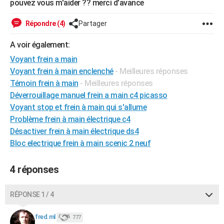
pouvez vous m'aider ?? merci d'avance
City break
Voyage de noces
Climat
Destinations
Voyage nature
Forum
+
PHOTO
Répondre (4)
Partager
GUIDES D'ACHAT
A voir également:
BONS PLANS
Voyant frein a main
Voyant frein à main enclenché
- Meilleures réponses
CARTE DE VOEUX
Témoin frein à main
- Meilleures réponses
Carte Bonne année
Carte Pâques
Carte de Noël
Carte Saint-Valentin
Carte d'anniversaire
DICTIONNAIRE
Déverrouillage manuel frein a main c4 picasso
Voyant stop et frein à main qui s'allume
Biographies
Expressions
Dictionnaire
Citations
Proverbes
PROGRAMME TV
Problème frein à main électrique c4
Désactiver frein à main électrique ds4
COPAINS D'AVANT
Bloc electrique frein à main scenic 2 neuf
Se connecter
Collèges
Universités
Service militaire
S'inscrire
Lycées
Primaires
Entreprises
Avis de recherche
AVIS DE DÉCÈS
4 réponses
FORUM
Lifestyle
Sport
Television
Cinema
Bricolage
Culture
Auto
Voyage
RÉPONSE 1 / 4
fred.ml
777