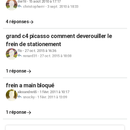
derfil
-
15 août 2010 à 17:17
christopherrr
-
3 sept. 2010 à 18:33
4 réponses
grand c4 picasso comment deverouiller le
frein de stationement
flo
-
27 oct. 2015 à 16:36
renard31
-
27 oct. 2015 à 18:08
1 réponse
frein a main bloqué
alexandre65
-
1 févr. 2011 à 10:17
snocky
-
1 févr. 2011 à 13:09
1 réponse