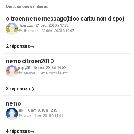
Discussions similaires
citroen nemo message(bloc carbu non dispo)
thomzzz
-
21 déc. 2020 à 17:23
thomzzz
-
22 déc. 2020 à 10:07
2 réponses
nemo citroen2010
papy35
-
10 déc. 2016 à 19:09
Manou
-
16 mai 2021 à 04:21
3 réponses
nemo
alix
-
10 avr. 2018 à 12:15
alix
-
11 avr. 2018 à 14:41
4 réponses