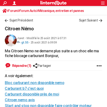
ACTUALITÉS
Forum
Forum Auto
Mécanique, entretien et pannes
Connexion
S'inscrire
Rechercher
Société
Education
Villes
Politique
Faits Divers
Monde
+
SPORT
Sujet Précédent
Sujet Suivant
Football
Cyclisme
Forum
Coupe du monde 2026
Tennis
Rugby
CULTURE
Citroen Némo
TNT
Cinéma
Musique
Programme TV
Streaming
Sorties cinéma
+
FINANCE
Juvet
-
Modifié le 25 août 2021 à 07:31
gt.55
-
25 août 2021 à 09:59
Impôts
Immobilier
Banque
Crédit
Retraite
Epargne
Risques naturels par ville
Assurance
AUTO
Ma Citroen Nemo ne demarre plus suite a un choc elle ma
Réserver un essai
Berlines
Forum auto
Essais
Citadines
SUV
+
HIGH-TECH
fiche blocage carburant Bonjour,
Meilleur smartphone
Ordinateurs
Guide high-tech
Mobiles
Internet
Jeux vidéo
+
BRICOLAGE
Répondre (1)
Partager
Aménagement intérieur
Cuisine
Jardinage
+
Forum
Extérieur
Salle de bains
Rangement
WEEK-END
A voir également:
Escapades
Expositions
Week-end nature
Guides de France
Patrimoine
Musées
+
Bloc carburant non disponible nemo
LIFESTYLE
Carburant b7 c'est quoi
Bien-être
Mode
+
Art de vivre
Loisirs
Modes de vie
SANTE
Carburant disponible près de moi
Citroen nemo avis
Guide de la santé
Médicaments
+
Alimentation
Maladies
Sommeil
VOYAGE
Start and stop non disponible faire contrôler moteur