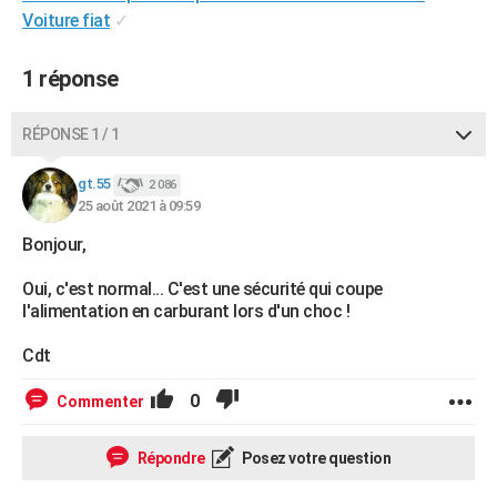
Voiture fiat
✓
City break
Voyage de noces
Climat
Destinations
Voyage nature
Forum
+
PHOTO
GUIDES D'ACHAT
1 réponse
BONS PLANS
RÉPONSE 1 / 1
CARTE DE VOEUX
gt.55
2 086
Carte Bonne année
Carte Pâques
Carte de Noël
Carte Saint-Valentin
Carte d'anniversaire
DICTIONNAIRE
25 août 2021 à 09:59
Bonjour,
Biographies
Expressions
Dictionnaire
Citations
Proverbes
PROGRAMME TV
Oui, c'est normal... C'est une sécurité qui coupe
COPAINS D'AVANT
l'alimentation en carburant lors d'un choc !
Se connecter
Collèges
Universités
Service militaire
S'inscrire
Lycées
Primaires
Entreprises
Avis de recherche
AVIS DE DÉCÈS
Cdt
FORUM
0
Commenter
Lifestyle
Sport
Television
Cinema
Bricolage
Culture
Auto
Voyage
Répondre
Posez votre question