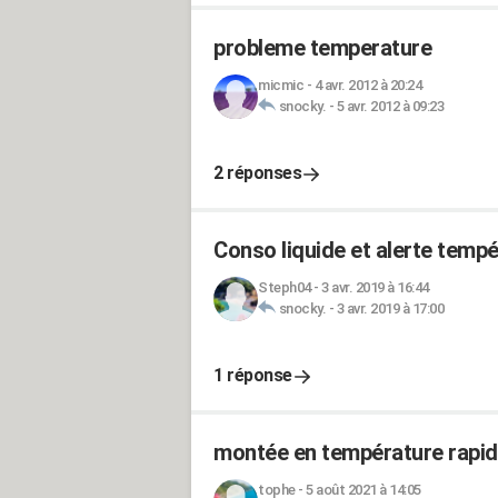
probleme temperature
micmic
-
4 avr. 2012 à 20:24
snocky.
-
5 avr. 2012 à 09:23
2 réponses
Conso liquide et alerte temp
Steph04
-
3 avr. 2019 à 16:44
snocky.
-
3 avr. 2019 à 17:00
1 réponse
montée en température rapi
tophe
-
5 août 2021 à 14:05