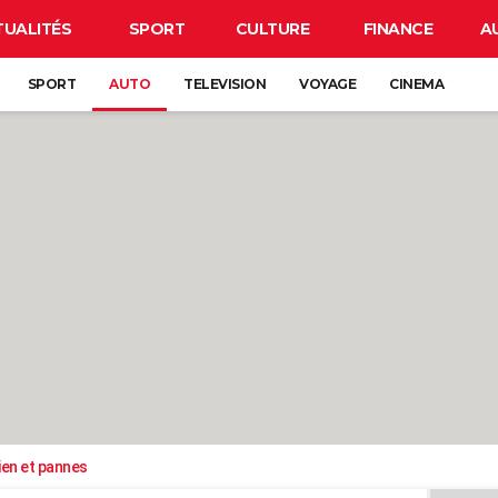
TUALITÉS
SPORT
CULTURE
FINANCE
A
SPORT
AUTO
TELEVISION
VOYAGE
CINEMA
ien et pannes