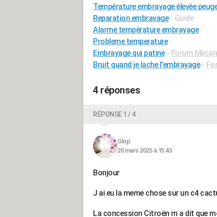
Température embrayage élevée peug
Reparation embrayage
- Guide
Alarme température embrayage
-
Probleme temperature
-
Embrayage qui patine
-
Forum Mécaniq
Bruit quand je lache l'embrayage
-
For
4 réponses
RÉPONSE 1 / 4
Glop
20 mars 2025 à 15:43
Bonjour
J ai eu la meme chose sur un c4 cac
La concession Citroën m a dit que mo