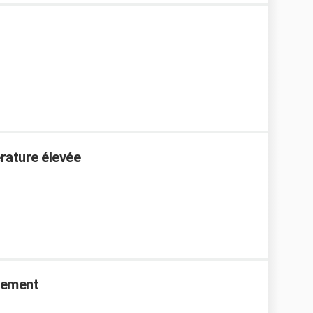
érature élevée
dement