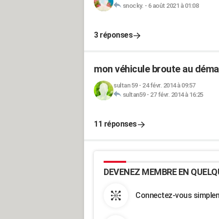
snocky.
-
6 août 2021 à 01:08
3 réponses
mon véhicule broute au déma
sultan 59
-
24 févr. 2014 à 09:57
sultan59
-
27 févr. 2014 à 16:25
11 réponses
DEVENEZ MEMBRE EN QUELQ
Connectez-vous simpleme