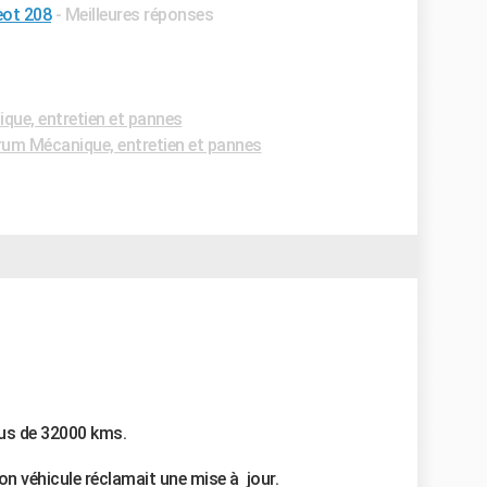
eot 208
- Meilleures réponses
ue, entretien et pannes
um Mécanique, entretien et pannes
tus de 32000 kms.
n véhicule réclamait une mise à jour.