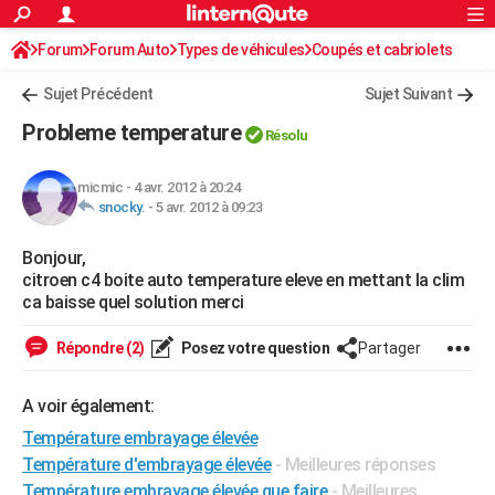
ACTUALITÉS
Forum
Forum Auto
Types de véhicules
Connexion
S'inscrire
Coupés et cabriolets
Rechercher
Société
Education
Villes
Politique
Faits Divers
Monde
+
SPORT
Sujet Précédent
Sujet Suivant
Football
Cyclisme
Forum
Coupe du monde 2026
Tennis
Rugby
CULTURE
Probleme temperature
Résolu
TNT
Cinéma
Musique
Programme TV
Streaming
Sorties cinéma
+
FINANCE
micmic
-
4 avr. 2012 à 20:24
Impôts
Immobilier
Banque
Crédit
Retraite
Epargne
Risques naturels par ville
Assurance
AUTO
snocky.
-
5 avr. 2012 à 09:23
Réserver un essai
Berlines
Forum auto
Essais
Citadines
SUV
+
HIGH-TECH
Bonjour,
citroen c4 boite auto temperature eleve en mettant la clim
Meilleur smartphone
Ordinateurs
Guide high-tech
Mobiles
Internet
Jeux vidéo
+
BRICOLAGE
ca baisse quel solution merci
Aménagement intérieur
Cuisine
Jardinage
+
Forum
Extérieur
Salle de bains
Rangement
WEEK-END
Répondre (2)
Posez votre question
Partager
Escapades
Expositions
Week-end nature
Guides de France
Patrimoine
Musées
+
LIFESTYLE
A voir également:
Bien-être
Mode
+
Art de vivre
Loisirs
Modes de vie
SANTE
Température embrayage élevée
Température d'embrayage élevée
- Meilleures réponses
Guide de la santé
Médicaments
+
Alimentation
Maladies
Sommeil
VOYAGE
Température embrayage élevée que faire
- Meilleures