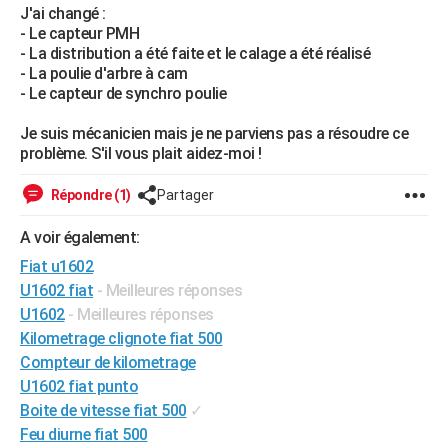
J'ai changé :
City break
Voyage de noces
Climat
Destinations
Voyage nature
Forum
+
PHOTO
- Le capteur PMH
- La distribution a été faite et le calage a été réalisé
GUIDES D'ACHAT
- La poulie d'arbre à cam
- Le capteur de synchro poulie
BONS PLANS
Je suis mécanicien mais je ne parviens pas a résoudre ce
CARTE DE VOEUX
problème. S'il vous plait aidez-moi !
Carte Bonne année
Carte Pâques
Carte de Noël
Carte Saint-Valentin
Carte d'anniversaire
DICTIONNAIRE
Répondre (1)
Partager
Biographies
Expressions
Dictionnaire
Citations
Proverbes
PROGRAMME TV
A voir également:
Fiat u1602
COPAINS D'AVANT
U1602 fiat
- Meilleures réponses
Se connecter
Collèges
Universités
Service militaire
S'inscrire
Lycées
Primaires
Entreprises
Avis de recherche
AVIS DE DÉCÈS
U1602
- Meilleures réponses
Kilometrage clignote fiat 500
FORUM
Compteur de kilometrage
Lifestyle
Sport
Television
Cinema
Bricolage
Culture
Auto
Voyage
U1602 fiat punto
Boite de vitesse fiat 500
✓
Feu diurne fiat 500