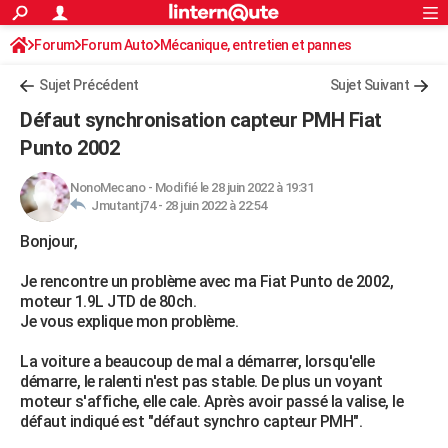
ACTUALITÉS
Forum
Forum Auto
Mécanique, entretien et pannes
Connexion
S'inscrire
Rechercher
Société
Education
Villes
Politique
Faits Divers
Monde
+
SPORT
Sujet Précédent
Sujet Suivant
Football
Cyclisme
Forum
Coupe du monde 2026
Tennis
Rugby
CULTURE
Défaut synchronisation capteur PMH Fiat
TNT
Cinéma
Musique
Programme TV
Streaming
Sorties cinéma
+
Punto 2002
FINANCE
Impôts
Immobilier
Banque
Crédit
Retraite
Epargne
Risques naturels par ville
Assurance
AUTO
NonoMecano
-
Modifié le 28 juin 2022 à 19:31
Jmutantj74 -
28 juin 2022 à 22:54
Réserver un essai
Berlines
Forum auto
Essais
Citadines
SUV
+
HIGH-TECH
Bonjour,
Meilleur smartphone
Ordinateurs
Guide high-tech
Mobiles
Internet
Jeux vidéo
+
BRICOLAGE
Je rencontre un problème avec ma Fiat Punto de 2002,
moteur 1.9L JTD de 80ch.
Aménagement intérieur
Cuisine
Jardinage
+
Forum
Extérieur
Salle de bains
Rangement
WEEK-END
Je vous explique mon problème.
Escapades
Expositions
Week-end nature
Guides de France
Patrimoine
Musées
+
LIFESTYLE
La voiture a beaucoup de mal a démarrer, lorsqu'elle
démarre, le ralenti n'est pas stable. De plus un voyant
Bien-être
Mode
+
Art de vivre
Loisirs
Modes de vie
SANTE
moteur s'affiche, elle cale. Après avoir passé la valise, le
défaut indiqué est "défaut synchro capteur PMH".
Guide de la santé
Médicaments
+
Alimentation
Maladies
Sommeil
VOYAGE