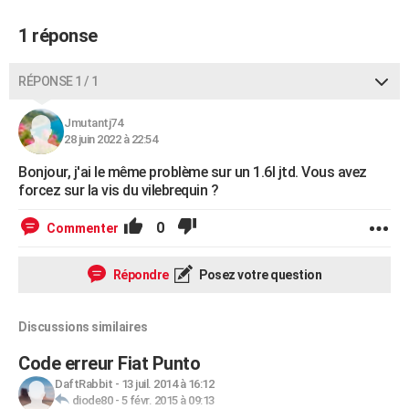
1 réponse
RÉPONSE 1 / 1
Jmutantj74
28 juin 2022 à 22:54
Bonjour, j'ai le même problème sur un 1.6l jtd. Vous avez
forcez sur la vis du vilebrequin ?
0
Commenter
Répondre
Posez votre question
Discussions similaires
Code erreur Fiat Punto
DaftRabbit
-
13 juil. 2014 à 16:12
diode80
-
5 févr. 2015 à 09:13