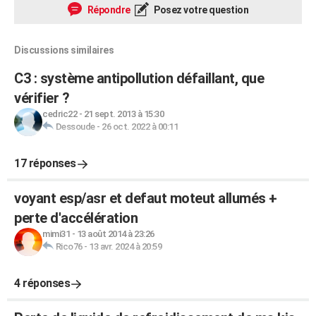
Répondre
Posez votre question
Discussions similaires
C3 : système antipollution défaillant, que
vérifier ?
cedric22
-
21 sept. 2013 à 15:30
Dessoude
-
26 oct. 2022 à 00:11
17 réponses
voyant esp/asr et defaut moteut allumés +
perte d'accélération
mimi31
-
13 août 2014 à 23:26
Rico76
-
13 avr. 2024 à 20:59
4 réponses