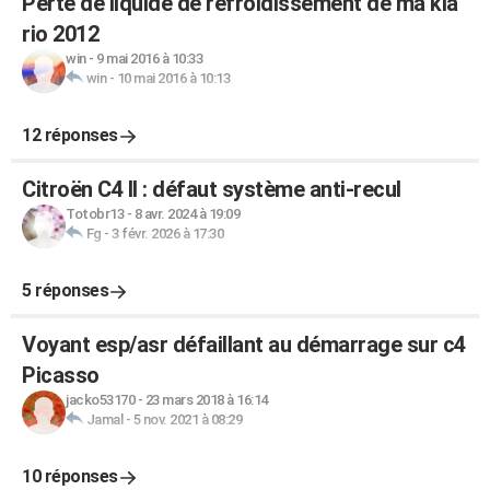
Perte de liquide de refroidissement de ma kia
rio 2012
win
-
9 mai 2016 à 10:33
win
-
10 mai 2016 à 10:13
12 réponses
Citroën C4 II : défaut système anti-recul
Totobr13
-
8 avr. 2024 à 19:09
Fg
-
3 févr. 2026 à 17:30
5 réponses
Voyant esp/asr défaillant au démarrage sur c4
Picasso
jacko53170
-
23 mars 2018 à 16:14
Jamal
-
5 nov. 2021 à 08:29
10 réponses