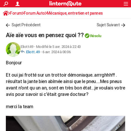
ACTUALITÉS
Forum
Forum Auto
Mécanique, entretien et pannes
Connexion
S'inscrire
Rechercher
Société
Education
Villes
Politique
Faits Divers
Monde
+
SPORT
Sujet Précédent
Sujet Suivant
Football
Cyclisme
Forum
Coupe du monde 2026
Tennis
Rugby
CULTURE
Aïe aïe vous en pensez quoi ??
Résolu
TNT
Cinéma
Musique
Programme TV
Streaming
Sorties cinéma
+
FINANCE
Eliott49
-
Modifié le 5 avr. 2024 à 22:43
Eliott.49
-
6 avr. 2024 à 00:06
Impôts
Immobilier
Banque
Crédit
Retraite
Epargne
Risques naturels par ville
Assurance
AUTO
Bonjour
Réserver un essai
Berlines
Forum auto
Essais
Citadines
SUV
+
HIGH-TECH
Et oui jai frotté sur un trottoir démoniaque..arrrghhh!!! .
Meilleur smartphone
Ordinateurs
Guide high-tech
Mobiles
Internet
Jeux vidéo
+
BRICOLAGE
résultat la jante bien abîmée ainsi que le pneu....Mes pneus
avant n'ont qu un an, sont en très bon état...je voulais votre
Aménagement intérieur
Cuisine
Jardinage
+
Forum
Extérieur
Salle de bains
Rangement
WEEK-END
avis pour savoir si c'était grave docteur?
Escapades
Expositions
Week-end nature
Guides de France
Patrimoine
Musées
+
LIFESTYLE
merci la team
Bien-être
Mode
+
Art de vivre
Loisirs
Modes de vie
SANTE
Guide de la santé
Médicaments
+
Alimentation
Maladies
Sommeil
VOYAGE