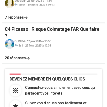
Jessica
-
28 juin 2023 à 11:44
Dave
-
12 mars 2026 à 19:13
7 réponses
C4 Picasso : Risque Colmatage FAP. Que faire
?
OLR974
-
17 juin 2016 à 15:50
fr1
-
25 févr. 2025 à 19:03
20 réponses
DEVENEZ MEMBRE EN QUELQUES CLICS
Connectez-vous simplement avec ceux qui
partagent vos intérêts
Suivez vos discussions facilement et