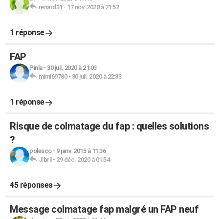
renard31
-
17 nov. 2020 à 21:52
1 réponse
FAP
Pinla
-
30 juil. 2020 à 21:03
mimi69780
-
30 juil. 2020 à 22:33
1 réponse
Risque de colmatage du fap : quelles solutions
?
polesco
-
9 janv. 2015 à 11:36
Jibril
-
29 déc. 2020 à 01:54
45 réponses
Message colmatage fap malgré un FAP neuf