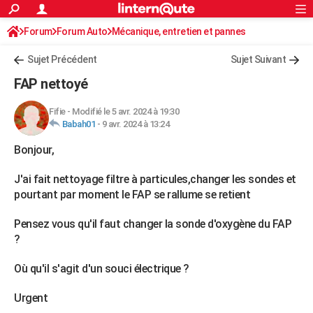
ACTUALITÉS
Forum
Forum Auto
Mécanique, entretien et pannes
Connexion
S'inscrire
Rechercher
Société
Education
Villes
Politique
Faits Divers
Monde
+
SPORT
Sujet Précédent
Sujet Suivant
Football
Cyclisme
Forum
Coupe du monde 2026
Tennis
Rugby
CULTURE
FAP nettoyé
TNT
Cinéma
Musique
Programme TV
Streaming
Sorties cinéma
+
FINANCE
Fifie
-
Modifié le 5 avr. 2024 à 19:30
Babah01
-
9 avr. 2024 à 13:24
Impôts
Immobilier
Banque
Crédit
Retraite
Epargne
Risques naturels par ville
Assurance
AUTO
Bonjour,
Réserver un essai
Berlines
Forum auto
Essais
Citadines
SUV
+
HIGH-TECH
J'ai fait nettoyage filtre à particules,changer les sondes et
Meilleur smartphone
Ordinateurs
Guide high-tech
Mobiles
Internet
Jeux vidéo
+
BRICOLAGE
pourtant par moment le FAP se rallume se retient
Aménagement intérieur
Cuisine
Jardinage
+
Forum
Extérieur
Salle de bains
Rangement
WEEK-END
Pensez vous qu'il faut changer la sonde d'oxygène du FAP
?
Escapades
Expositions
Week-end nature
Guides de France
Patrimoine
Musées
+
LIFESTYLE
Où qu'il s'agit d'un souci électrique ?
Bien-être
Mode
+
Art de vivre
Loisirs
Modes de vie
SANTE
Urgent
Guide de la santé
Médicaments
+
Alimentation
Maladies
Sommeil
VOYAGE