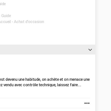
uide
- Guide
Accueil - Achat d'occasion
c'est devenu une habitude, on achète et on menace une
 vendu avec contrôle technique, laissez faire....