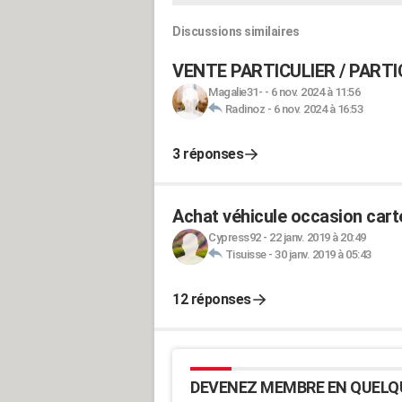
Discussions similaires
VENTE PARTICULIER / PART
Magalie31-
-
6 nov. 2024 à 11:56
Radinoz
-
6 nov. 2024 à 16:53
3 réponses
Achat véhicule occasion carte
Cypress92
-
22 janv. 2019 à 20:49
Tisuisse
-
30 janv. 2019 à 05:43
12 réponses
DEVENEZ MEMBRE EN QUELQ