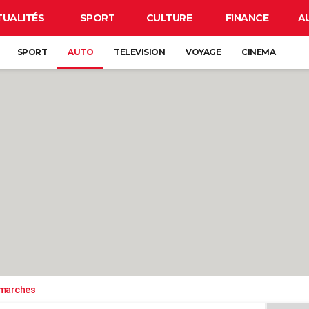
TUALITÉS
SPORT
CULTURE
FINANCE
A
SPORT
AUTO
TELEVISION
VOYAGE
CINEMA
émarches