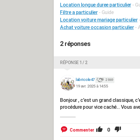
Location longue duree particulier
- G
Filtre a particulier
- Guide
Location voiture mariage particulier
Achat voiture occasion particulier
- 
2 réponses
RÉPONSE 1 / 2
labricole47
2 869
19 avr. 2025 à 14:55
Bonjour , c'est un grand classique, 
procédure pour vice caché... Vous avez
0
Commenter