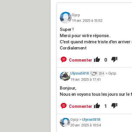
Gyzp
19 avr. 2025 à 15:02
Super !
Merci pour votre réponse..
C'est quand même triste d'en arriver
Cordialement
0
Commenter
Ulysse5818
>
Gyzp
234
19 avr. 2025 à 17:41
Bonjour,
Nous en voyons tous les jours sur le 
1
Commenter
Gyzp
>
Ulysse5818
20 avr. 2025 à 10:54