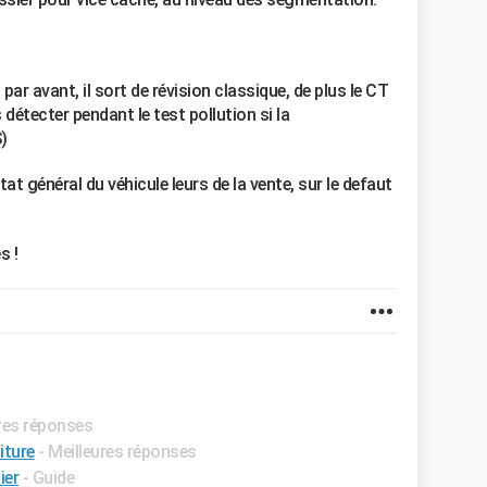
par avant, il sort de révision classique, de plus le CT
s détecter pendant le test pollution si la
S)
état général du véhicule leurs de la vente, sur le defaut
s !
ures réponses
iture
- Meilleures réponses
ier
- Guide