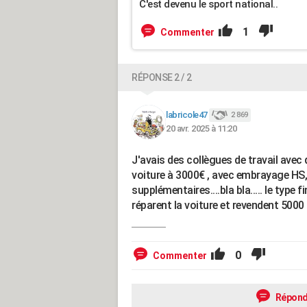
C'est devenu le sport national..
1
Commenter
RÉPONSE 2 / 2
labricole47
2 869
20 avr. 2025 à 11:20
J'avais des collègues de travail avec 
voiture à 3000€ , avec embrayage HS, i
supplémentaires....bla bla..... le type f
réparent la voiture et revendent 5000
0
Commenter
Répond