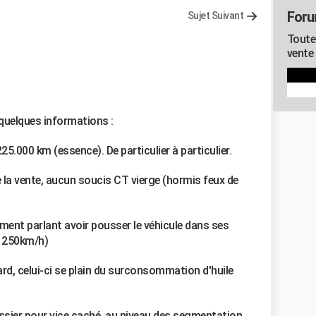
Foru
Sujet Suivant
Toute
vente
 quelques informations :
25.000 km (essence). De particulier à particulier.
de la vente, aucun soucis CT vierge (hormis feux de
ment parlant avoir pousser le véhicule dans ses
de 250km/h)
rd, celui-ci se plain du surconsommation d'huile
ossier pour vice caché, au niveau des segmentation.