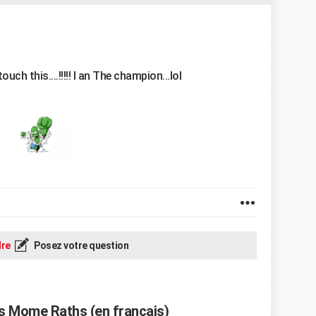
ch this....!!!!! I an The champion...lol
re
Posez votre question
es Mome Raths (en français)