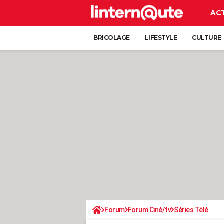
AC
BRICOLAGE
LIFESTYLE
CULTURE
Forum
Forum Ciné/tv
Séries Télé