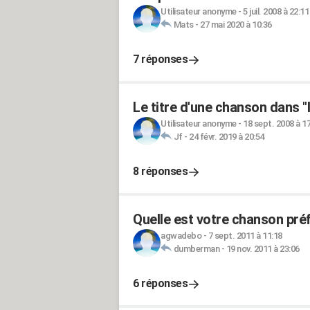
Utilisateur anonyme
-
5 juil. 2008 à 22:11
Mats
-
27 mai 2020 à 10:36
7 réponses
Le titre d'une chanson dans "
Utilisateur anonyme
-
18 sept. 2008 à 1
Jf
-
24 févr. 2019 à 20:54
8 réponses
Quelle est votre chanson pré
agwadebo
-
7 sept. 2011 à 11:18
dumberman
-
19 nov. 2011 à 23:06
6 réponses