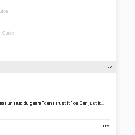
uide
- Guide
st un truc du genre "can't trust it" ou Can just it...