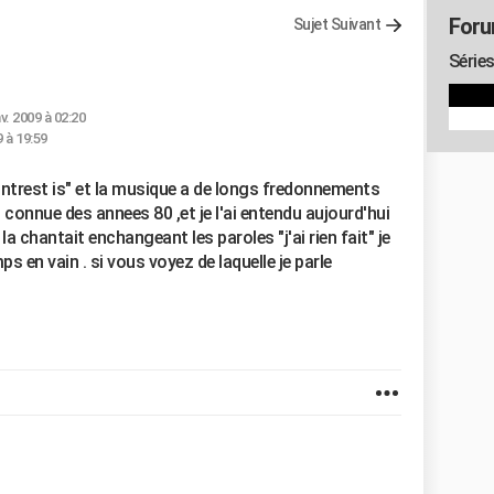
Foru
Sujet Suivant
Séries
nv. 2009 à 02:20
9 à 19:59
 "intrest is" et la musique a de longs fredonnements
 connue des annees 80 ,et je l'ai entendu aujourd'hui
 chantait enchangeant les paroles "j'ai rien fait" je
s en vain . si vous voyez de laquelle je parle