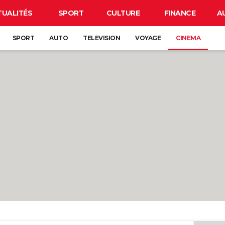
TUALITÉS
SPORT
CULTURE
FINANCE
A
SPORT
AUTO
TELEVISION
VOYAGE
CINEMA