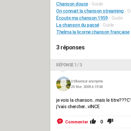
Chanson douce
- Guide
On connait la chanson streaming
- G
Écoute ma chanson 1959
- Guide
La chanson du passé
- Guide
Thelma la licorne chanson française
3 réponses
RÉPONSE 1 / 3
Utilisateur anonyme
25 févr. 2009 à 19:38
je vois la chanson...mais le titre???C'e
j'vais chercher...vINCE
0
Commenter